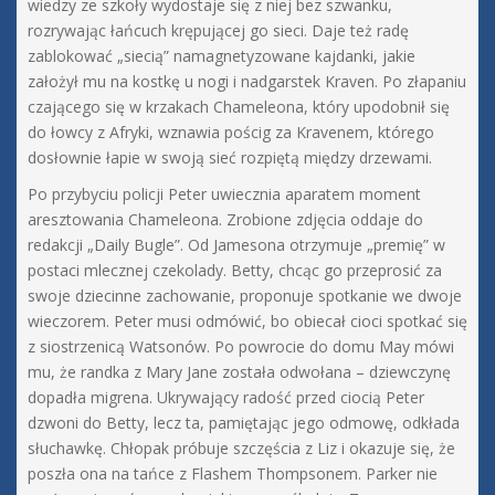
wiedzy ze szkoły wydostaje się z niej bez szwanku,
rozrywając łańcuch krępującej go sieci. Daje też radę
zablokować „siecią” namagnetyzowane kajdanki, jakie
założył mu na kostkę u nogi i nadgarstek Kraven. Po złapaniu
czającego się w krzakach Chameleona, który upodobnił się
do łowcy z Afryki, wznawia pościg za Kravenem, którego
dosłownie łapie w swoją sieć rozpiętą między drzewami.
Po przybyciu policji Peter uwiecznia aparatem moment
aresztowania Chameleona. Zrobione zdjęcia oddaje do
redakcji „Daily Bugle”. Od Jamesona otrzymuje „premię” w
postaci mlecznej czekolady. Betty, chcąc go przeprosić za
swoje dziecinne zachowanie, proponuje spotkanie we dwoje
wieczorem. Peter musi odmówić, bo obiecał cioci spotkać się
z siostrzenicą Watsonów. Po powrocie do domu May mówi
mu, że randka z Mary Jane została odwołana – dziewczynę
dopadła migrena. Ukrywający radość przed ciocią Peter
dzwoni do Betty, lecz ta, pamiętając jego odmowę, odkłada
słuchawkę. Chłopak próbuje szczęścia z Liz i okazuje się, że
poszła ona na tańce z Flashem Thompsonem. Parker nie