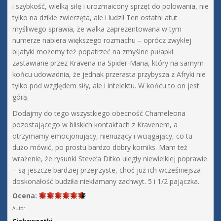
i szybkość, wielką siłę i urozmaicony sprzęt do polowania, nie
tylko na dzikie zwierzęta, ale i ludzi! Ten ostatni atut
myśliwego sprawia, że walka zaprezentowana w tym
numerze nabiera większego rozmachu – oprócz zwykłej
bijatyki możemy też popatrzeć na zmyślne pułapki
zastawiane przez Kravena na Spider-Mana, który na samym
końcu udowadnia, że jednak przerasta przybysza z Afryki nie
tylko pod względem siły, ale i intelektu. W końcu to on jest
górą.
Dodajmy do tego wszystkiego obecność Chameleona
pozostającego w bliskich kontaktach z Kravenem, a
otrzymamy emocjonujący, nienużący i wciągający, co tu
dużo mówić, po prostu bardzo dobry komiks. Mam też
wrażenie, że rysunki Steve’a Ditko uległy niewielkiej poprawie
– są jeszcze bardziej przejrzyste, choć już ich wcześniejsza
doskonałość budziła niekłamany zachwyt. 5 i 1/2 pajączka.
Ocena:
Autor: