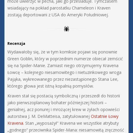
może uwierzyć w pecha, jaki go prześladuje. Tymczasem
wsiadający na pokład parostatku Chameleon i Kraven
zostają deportowani z USA do Ameryki Południowej.
Recenzja
Wydawałoby się, że w tym komiksie pojawi się ponownie
Green Goblin, który w poprzednim numerze obiecał zemścić
się na Spider-Manie. Zamiast niego otrzymujemy Kravena
Łowcę – kolejnego niesamowitego i nietuzinkowego wroga
Pająka, wykreowanego przez niezastąpionego Stana Lee,
którego głowa jest istną kopalnią pomysłów.
Kraven stał się postacią symboliczną i przeszedł do historii
jako pierwszoplanowy bohater późniejszej historii –
genialnej, acz ponurej i mrożącej krew w żyłach opowieści
autorstwa J. M. DeMatteisa, zatytułowanej
Ostatnie Łowy
Kravena
. Stan „wyposażył” Kravena we wszystkie atrybuty
„godnego” przeciwnika Spider-Mana: niesamowitą zręczność