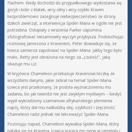
Flashem. Kiedy dochodzi do przypadkowego wydostania się
goryli i kobr z klatek, arcy-silny i arcy-szybki Kraven
bezproblemowo zażegnuje niebezpieczeństwo ze strony
dzikich zwierząt, a interwencja Spider-Mana w ogóle nie jest
potrzebna. Osłupiały z wrażenia Parker zapomina
sfotografować niesamowity wyczyn przybysza. Podsłuchując
rozmowę Jamesona z Kravenem, Peter dowiaduje się, że
łowca zamierza zapolować na Spider-Mana. Jakby tego było
mało, Betty jest obrażona na niego za „czułość”, jaką
okazuje mu Liz.
W kryjówce Chameleon przekazuje Kravenowi teczkę ze
wszystkimi danymi, jakie zebrał na temat Spider-Mana.
Łowca jest przekonany, że podoła wyznaczonemu mu
zadaniu, bo jak twierdzi nie jest zwykłym myśliwym – kiedyś
wypił wykradziony szamanowi afrykańskiego plemienia
napój, który dał mu nadludzką siłę, szybkość i zręczność.
Chameleon radzi jednak nie lekceważyć Spider-Mana.
Pozorując napad, Chameleon wywabia Spider-Mana, który
natyka się na Kravena. Łowca poraża mu nerw w ramieniu i