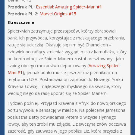
Przedruk PL:
Essential: Amazing Spider-Man #1
Przedruk PL 2:
Marvel Origins #15
Streszczenie
Spider-Man zatrzymuje przestępców, którzy obrabowali
bank. Ich przywódca, korzystając z maskującego przebrania,
ratuje się ucieczką. Okazuje się nim być Chameleon –
człowiek potrafiący zmieniać wygląd, mistrz kamuflażu, który
po konfrontacji ze Spider-Manem został aresztowany i jako
szpieg obcego mocarstwa deportowany (
Amazing Spider-
Man #1
), jednak udało mu się jeszcze raz przeniknąć na
terytorium USA. Postanawia on zaprosić do Nowego Yorku
Kravena Łowcę – najlepszego myśliwego na świecie, który
według niego da radę uporać się ze Spider-Manem.
Tydzień później. Przyjazd Kravena z Afryki do nowojorskiego
portu wywołuje sensację w mieście. Na polecenie Jamesona
posłuszna Betty powiadamia Petera o wizycie słynnego
łowcy, aby ten zrobił mu zdjęcie. Dziewczyna znów odczuwa
zazdrość, gdy zauważa w jego pobliżu Liz, która przyszła z