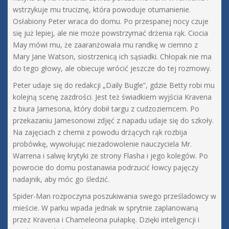
wstrzykuje mu truciznę, która powoduje otumanienie.
Osłabiony Peter wraca do domu. Po przespanej nocy czuje
się już lepiej, ale nie może powstrzymać drżenia rąk. Ciocia
May mówi mu, że zaaranżowała mu randkę w ciemno z
Mary Jane Watson, siostrzenicą ich sąsiadki. Chłopak nie ma
do tego głowy, ale obiecuje wrócić jeszcze do tej rozmowy.
Peter udaje się do redakcji „Daily Bugle”, gdzie Betty robi mu
kolejną scenę zazdrości. Jest też świadkiem wyjścia Kravena
z biura Jamesona, który dobił targu z cudzoziemcem. Po
przekazaniu Jamesonowi zdjęć z napadu udaje się do szkoły.
Na zajęciach z chemii z powodu drżących rąk rozbija
probówkę, wywołując niezadowolenie nauczyciela Mr.
Warrena i salwę krytyki ze strony Flasha i jego kolegów. Po
powrocie do domu postanawia podrzucić łowcy pajęczy
nadajnik, aby móc go śledzić.
Spider-Man rozpoczyna poszukiwania swego prześladowcy w
mieście. W parku wpada jednak w sprytnie zaplanowaną
przez Kravena i Chameleona pułapkę. Dzięki inteligencji i