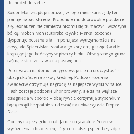
dochodził do siebie.
Spider-Man znajduje sprawcę w jego mieszkaniu, gdy ten
planuje napad stulecia. Proponuje mu dobrowolne poddanie
się, jednak ten nie zamierza nikomu się tłumaczyć i wszczyna
bójkę. Molten Man (autorska ksywka Marka Raxtona)
dysponuje potężną siłą i imponująca wytrzymałością na
ciosy, ale Spider-Man załatwia go sprytem, gasząc światło i
krępując jego kończyny w piwnicy bloku. Obwiązanego grubą
taśmą z sieci zostawia na pastwę policji.
Peter wraca na domu i przygotowuje się na uroczystość z
okazji ukończenia szkoły średniej. Podczas rozdania
świadectw otrzymuje nagrodę za najlepsze wyniki w nauce.
Flash zostaje podobnie uhonorowany, ale za największe
osiągnięcia w sporcie – obaj rywale otrzymują stypendium i
będą mogli bezpłatnie studiować na uniwersytecie Empire
State.
Obecny na przyjęciu Jonah Jameson gratuluje Peterowi
wyróżnienia, chcąc zachęcić go do dalszej sprzedaży zdjęć