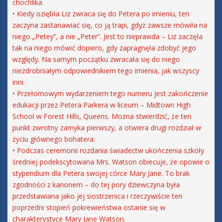
chochlika.
• Kiedy oziębła Liz zwraca się do Petera po imieniu, ten
zaczyna zastanawiać się, co ją trapi, gdyż zawsze mówiła na
niego „Petey”, a nie „Peter”. Jest to nieprawda – Liz zaczęła
tak na niego mówić dopiero, gdy zapragnęła zdobyć jego
względy. Na samym początku zwracała się do niego
niezdrobniałym odpowiednikiem tego imienia, jak wszyscy
inni.
• Przełomowym wydarzeniem tego numeru jest zakończenie
edukacji przez Petera Parkera w liceum – Midtown High
School w Forest Hills, Queens. Można stwierdzić, że ten
punkt zwrotny zamyka pierwszy, a otwiera drugi rozdział w
życiu głównego bohatera.
• Podczas ceremonii rozdania świadectw ukończenia szkoły
średniej podekscytowana Mrs. Watson obiecuje, że opowie o
stypendium dla Petera swojej córce Mary Jane. To brak
zgodności z kanonem – do tej pory dziewczyna była
przedstawiana jako jej siostrzenica i rzeczywiście ten
poprzedni stopień pokrewieństwa ostanie się w
charakterystyce Mary Jane Watson.