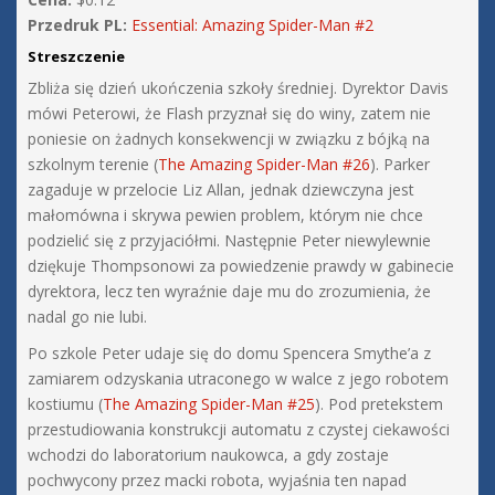
Przedruk PL:
Essential: Amazing Spider-Man #2
Streszczenie
Zbliża się dzień ukończenia szkoły średniej. Dyrektor Davis
mówi Peterowi, że Flash przyznał się do winy, zatem nie
poniesie on żadnych konsekwencji w związku z bójką na
szkolnym terenie (
The Amazing Spider-Man #26
). Parker
zagaduje w przelocie Liz Allan, jednak dziewczyna jest
małomówna i skrywa pewien problem, którym nie chce
podzielić się z przyjaciółmi. Następnie Peter niewylewnie
dziękuje Thompsonowi za powiedzenie prawdy w gabinecie
dyrektora, lecz ten wyraźnie daje mu do zrozumienia, że
nadal go nie lubi.
Po szkole Peter udaje się do domu Spencera Smythe’a z
zamiarem odzyskania utraconego w walce z jego robotem
kostiumu (
The Amazing Spider-Man #25
). Pod pretekstem
przestudiowania konstrukcji automatu z czystej ciekawości
wchodzi do laboratorium naukowca, a gdy zostaje
pochwycony przez macki robota, wyjaśnia ten napad