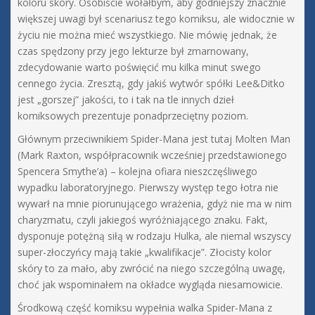
koloru skóry. Osobiście wołałbym, aby godniejszy znacznie
większej uwagi był scenariusz tego komiksu, ale widocznie w
życiu nie można mieć wszystkiego. Nie mówię jednak, że
czas spędzony przy jego lekturze był zmarnowany,
zdecydowanie warto poświęcić mu kilka minut swego
cennego życia. Zresztą, gdy jakiś wytwór spółki Lee&Ditko
jest „gorszej” jakości, to i tak na tle innych dzieł
komiksowych prezentuje ponadprzeciętny poziom.
Głównym przeciwnikiem Spider-Mana jest tutaj Molten Man
(Mark Raxton, współpracownik wcześniej przedstawionego
Spencera Smythe’a) – kolejna ofiara nieszczęśliwego
wypadku laboratoryjnego. Pierwszy występ tego łotra nie
wywarł na mnie piorunującego wrażenia, gdyż nie ma w nim
charyzmatu, czyli jakiegoś wyróżniającego znaku. Fakt,
dysponuje potężną siłą w rodzaju Hulka, ale niemal wszyscy
super-złoczyńcy mają takie „kwalifikacje”. Złocisty kolor
skóry to za mało, aby zwrócić na niego szczególną uwagę,
choć jak wspominałem na okładce wygląda niesamowicie.
Środkową część komiksu wypełnia walka Spider-Mana z