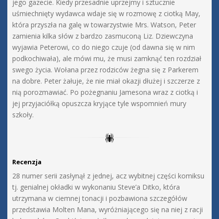
jego gazecie. Kiedy przesadnie uprzejmy i sztucznie
uśmiechnięty wydawca wdaje się w rozmowę z ciotką May,
która przyszła na galę w towarzystwie Mrs. Watson, Peter
zamienia kilka słów z bardzo zasmuconą Liz. Dziewczyna
wyjawia Peterowi, co do niego czuje (od dawna się w nim
podkochiwała), ale mówi mu, że musi zamknąć ten rozdział
swego życia. Wołana przez rodziców żegna się z Parkerem
na dobre. Peter żałuje, że nie miał okazji dłużej i szczerze z
nią porozmawiać. Po pożegnaniu Jamesona wraz z ciotką i
jej przyjaciółką opuszcza kryjące tyle wspomnień mury
szkoły.
Recenzja
28 numer serii zasłynął z jednej, acz wybitnej części komiksu
tj. genialnej okładki w wykonaniu Steve’a Ditko, która
utrzymana w ciemnej tonacji i pozbawiona szczegółów
przedstawia Molten Mana, wyróżniającego się na niej z racji