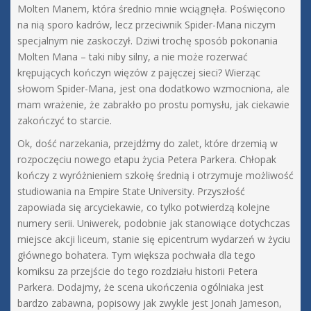
Molten Manem, która średnio mnie wciągnęła. Poświęcono
na nią sporo kadrów, lecz przeciwnik Spider-Mana niczym
specjalnym nie zaskoczył. Dziwi trochę sposób pokonania
Molten Mana – taki niby silny, a nie może rozerwać
krępujących kończyn więzów z pajęczej sieci? Wierząc
słowom Spider-Mana, jest ona dodatkowo wzmocniona, ale
mam wrażenie, że zabrakło po prostu pomysłu, jak ciekawie
zakończyć to starcie.
Ok, dość narzekania, przejdźmy do zalet, które drzemią w
rozpoczęciu nowego etapu życia Petera Parkera. Chłopak
kończy z wyróżnieniem szkołę średnią i otrzymuje możliwość
studiowania na Empire State University. Przyszłość
zapowiada się arcyciekawie, co tylko potwierdzą kolejne
numery serii. Uniwerek, podobnie jak stanowiące dotychczas
miejsce akcji liceum, stanie się epicentrum wydarzeń w życiu
głównego bohatera. Tym większa pochwała dla tego
komiksu za przejście do tego rozdziału historii Petera
Parkera. Dodajmy, że scena ukończenia ogólniaka jest
bardzo zabawna, popisowy jak zwykle jest Jonah Jameson,