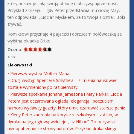
który pokazuje całą swoją obłudę i fałszywą uprzejmość.
Przykład z brzegu – gdy Peter przedstawia mu ciocię May,
ten odpowiada: „Ciocia? Myślałem, że to twoja siostra”. Boki
zrywać.
Komiksowi przyznaje 4 pajączki i dorzucam połóweczkę za
wybitną okładkę Ditko.
Ocena:
Autor:
Ciekawostki
• Pierwszy występ Molten Mana.
• Drugi występ Spencera Smythe’a – z imienia naukowiec
zostaje wymieniony po raz pierwszy.
• Pierwsze spotkanie Jonaha Jamesona i May Parker. Ciocia
Petera jest oczarowana ogładą, elegancją i poczuciem
humoru wydawcy gazety, który umie czarować starsze panie.
• Kiedy Peter zaczepia na korytarzu szkolnym Liz Allan, w
dymku na jego głową widnieje „Liz Hilton”. To oczywiste
niedopatrzenie ze strony autorów. Przykład drukarskiego