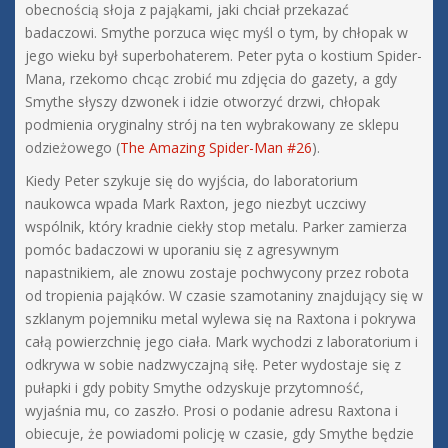
obecnością słoja z pająkami, jaki chciał przekazać
badaczowi. Smythe porzuca więc myśl o tym, by chłopak w
jego wieku był superbohaterem. Peter pyta o kostium Spider-
Mana, rzekomo chcąc zrobić mu zdjęcia do gazety, a gdy
Smythe słyszy dzwonek i idzie otworzyć drzwi, chłopak
podmienia oryginalny strój na ten wybrakowany ze sklepu
odzieżowego (
The Amazing Spider-Man #26
).
Kiedy Peter szykuje się do wyjścia, do laboratorium
naukowca wpada Mark Raxton, jego niezbyt uczciwy
wspólnik, który kradnie ciekły stop metalu. Parker zamierza
pomóc badaczowi w uporaniu się z agresywnym
napastnikiem, ale znowu zostaje pochwycony przez robota
od tropienia pająków. W czasie szamotaniny znajdujący się w
szklanym pojemniku metal wylewa się na Raxtona i pokrywa
całą powierzchnię jego ciała. Mark wychodzi z laboratorium i
odkrywa w sobie nadzwyczajną siłę. Peter wydostaje się z
pułapki i gdy pobity Smythe odzyskuje przytomność,
wyjaśnia mu, co zaszło. Prosi o podanie adresu Raxtona i
obiecuje, że powiadomi policję w czasie, gdy Smythe będzie