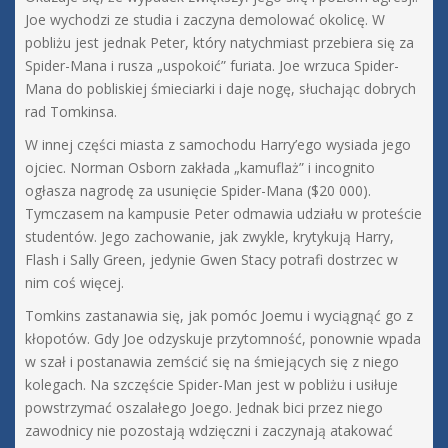
Joe wychodzi ze studia i zaczyna demolować okolicę. W
pobliżu jest jednak Peter, który natychmiast przebiera się za
Spider-Mana i rusza „uspokoić” furiata. Joe wrzuca Spider-
Mana do pobliskiej śmieciarki i daje nogę, słuchając dobrych
rad Tomkinsa.
W innej części miasta z samochodu Harry’ego wysiada jego
ojciec. Norman Osborn zakłada „kamuflaż” i incognito
ogłasza nagrodę za usunięcie Spider-Mana ($20 000).
Tymczasem na kampusie Peter odmawia udziału w proteście
studentów. Jego zachowanie, jak zwykle, krytykują Harry,
Flash i Sally Green, jedynie Gwen Stacy potrafi dostrzec w
nim coś więcej.
Tomkins zastanawia się, jak pomóc Joemu i wyciągnąć go z
kłopotów. Gdy Joe odzyskuje przytomność, ponownie wpada
w szał i postanawia zemścić się na śmiejących się z niego
kolegach. Na szczęście Spider-Man jest w pobliżu i usiłuje
powstrzymać oszalałego Joego. Jednak bici przez niego
zawodnicy nie pozostają wdzięczni i zaczynają atakować