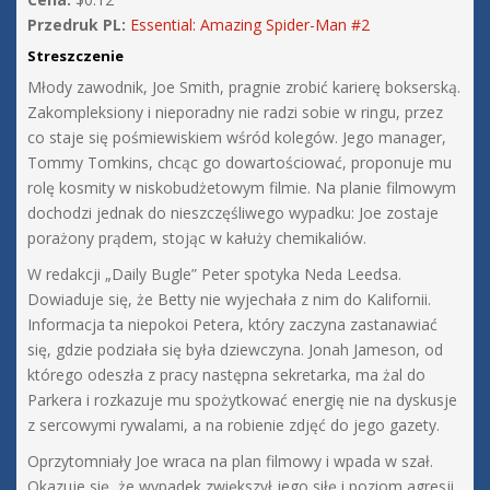
Przedruk PL:
Essential: Amazing Spider-Man #2
Streszczenie
Młody zawodnik, Joe Smith, pragnie zrobić karierę bokserską.
Zakompleksiony i nieporadny nie radzi sobie w ringu, przez
co staje się pośmiewiskiem wśród kolegów. Jego manager,
Tommy Tomkins, chcąc go dowartościować, proponuje mu
rolę kosmity w niskobudżetowym filmie. Na planie filmowym
dochodzi jednak do nieszczęśliwego wypadku: Joe zostaje
porażony prądem, stojąc w kałuży chemikaliów.
W redakcji „Daily Bugle” Peter spotyka Neda Leedsa.
Dowiaduje się, że Betty nie wyjechała z nim do Kalifornii.
Informacja ta niepokoi Petera, który zaczyna zastanawiać
się, gdzie podziała się była dziewczyna. Jonah Jameson, od
którego odeszła z pracy następna sekretarka, ma żal do
Parkera i rozkazuje mu spożytkować energię nie na dyskusje
z sercowymi rywalami, a na robienie zdjęć do jego gazety.
Oprzytomniały Joe wraca na plan filmowy i wpada w szał.
Okazuje się, że wypadek zwiększył jego siłę i poziom agresji.