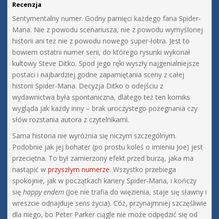
Recenzja
Sentymentalny numer. Godny pamięci każdego fana Spider-
Mana. Nie z powodu scenariusza, nie z powodu wymyślonej
historii ani też nie z powodu nowego super-łotra. Jest to
bowiem ostatni numer serii, do którego rysunki wykonał
kultowy Steve Ditko. Spod jego ręki wyszły najgenialniejsze
postaci i najbardziej godne zapamiętania sceny z całej
historii Spider-Mana. Decyzja Ditko o odejściu z
wydawnictwa była spontaniczna, dlatego też ten komiks
wygląda jak każdy inny – brak uroczystego pożegnania czy
słów rozstania autora z czytelnikami.
Sama historia nie wyróżnia się niczym szczególnym.
Podobnie jak jej bohater (po prostu koleś o imieniu Joe) jest
przeciętna. To był zamierzony efekt przed burzą, jaka ma
nastąpić w
przyszłym numerze
. Wszystko przebiega
spokojnie, jak w początkach kariery Spider-Mana, i kończy
się
happy endem
(Joe nie trafia do więzienia, staje się sławny i
wreszcie odnajduje sens życia). Cóż, przynajmniej szczęśliwie
dla niego, bo Peter Parker ciągle nie może odpędzić się od