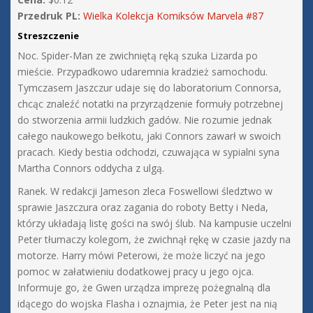
Przedruk PL:
Wielka Kolekcja Komiksów Marvela #87
Streszczenie
Noc. Spider-Man ze zwichniętą ręką szuka Lizarda po
mieście. Przypadkowo udaremnia kradzież samochodu.
Tymczasem Jaszczur udaje się do laboratorium Connorsa,
chcąc znaleźć notatki na przyrządzenie formuły potrzebnej
do stworzenia armii ludzkich gadów. Nie rozumie jednak
całego naukowego bełkotu, jaki Connors zawarł w swoich
pracach. Kiedy bestia odchodzi, czuwająca w sypialni syna
Martha Connors oddycha z ulgą.
Ranek. W redakcji Jameson zleca Foswellowi śledztwo w
sprawie Jaszczura oraz zagania do roboty Betty i Neda,
którzy układają listę gości na swój ślub. Na kampusie uczelni
Peter tłumaczy kolegom, że zwichnął rękę w czasie jazdy na
motorze. Harry mówi Peterowi, że może liczyć na jego
pomoc w załatwieniu dodatkowej pracy u jego ojca.
Informuje go, że Gwen urządza imprezę pożegnalną dla
idącego do wojska Flasha i oznajmia, że Peter jest na nią