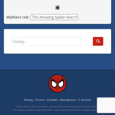
Wybierz rok:
Search
for:
Newsy
Forum
Kontakt
Współpraca
O Stronie
|
|
|
|
Spider-Man and all characters, names and related indicia are © Marvel Comics
All original material copyright © 2004 - 2026 Spider-Man Online. All Rights Reserved.