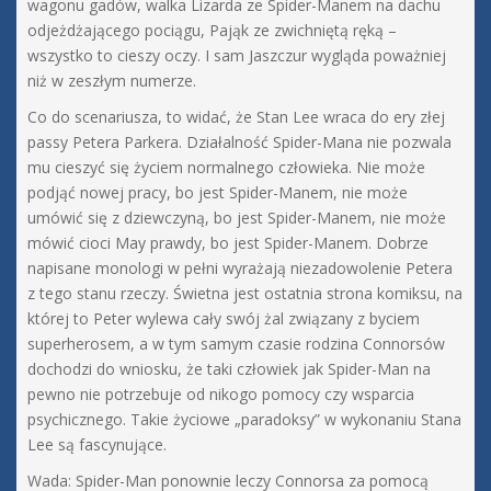
wagonu gadów, walka Lizarda ze Spider-Manem na dachu
odjeżdżającego pociągu, Pająk ze zwichniętą ręką –
wszystko to cieszy oczy. I sam Jaszczur wygląda poważniej
niż w zeszłym numerze.
Co do scenariusza, to widać, że Stan Lee wraca do ery złej
passy Petera Parkera. Działalność Spider-Mana nie pozwala
mu cieszyć się życiem normalnego człowieka. Nie może
podjąć nowej pracy, bo jest Spider-Manem, nie może
umówić się z dziewczyną, bo jest Spider-Manem, nie może
mówić cioci May prawdy, bo jest Spider-Manem. Dobrze
napisane monologi w pełni wyrażają niezadowolenie Petera
z tego stanu rzeczy. Świetna jest ostatnia strona komiksu, na
której to Peter wylewa cały swój żal związany z byciem
superherosem, a w tym samym czasie rodzina Connorsów
dochodzi do wniosku, że taki człowiek jak Spider-Man na
pewno nie potrzebuje od nikogo pomocy czy wsparcia
psychicznego. Takie życiowe „paradoksy” w wykonaniu Stana
Lee są fascynujące.
Wada: Spider-Man ponownie leczy Connorsa za pomocą