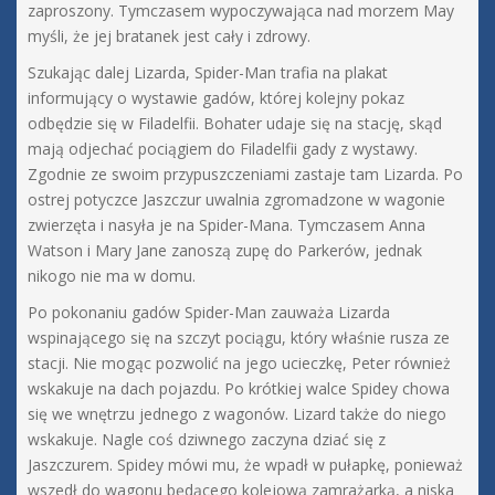
zaproszony. Tymczasem wypoczywająca nad morzem May
myśli, że jej bratanek jest cały i zdrowy.
Szukając dalej Lizarda, Spider-Man trafia na plakat
informujący o wystawie gadów, której kolejny pokaz
odbędzie się w Filadelfii. Bohater udaje się na stację, skąd
mają odjechać pociągiem do Filadelfii gady z wystawy.
Zgodnie ze swoim przypuszczeniami zastaje tam Lizarda. Po
ostrej potyczce Jaszczur uwalnia zgromadzone w wagonie
zwierzęta i nasyła je na Spider-Mana. Tymczasem Anna
Watson i Mary Jane zanoszą zupę do Parkerów, jednak
nikogo nie ma w domu.
Po pokonaniu gadów Spider-Man zauważa Lizarda
wspinającego się na szczyt pociągu, który właśnie rusza ze
stacji. Nie mogąc pozwolić na jego ucieczkę, Peter również
wskakuje na dach pojazdu. Po krótkiej walce Spidey chowa
się we wnętrzu jednego z wagonów. Lizard także do niego
wskakuje. Nagle coś dziwnego zaczyna dziać się z
Jaszczurem. Spidey mówi mu, że wpadł w pułapkę, ponieważ
wszedł do wagonu będącego kolejową zamrażarką, a niska