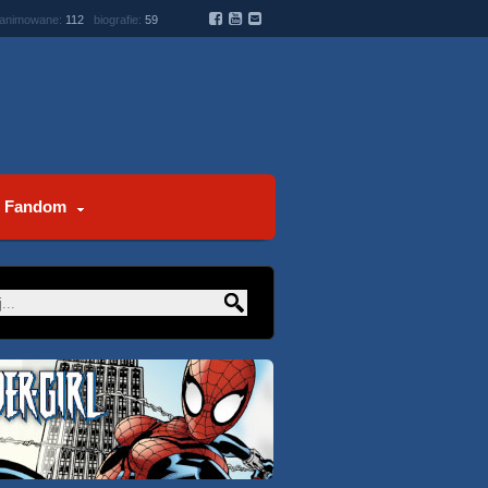
 animowane:
112
biografie:
59
Fandom