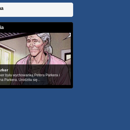
ma
ia
rker
er była wychowanką Petera Parkera i
a Parkera. Urodziła się...