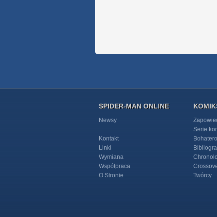
SPIDER-MAN ONLINE
KOMIK
Newsy
Zapowie
Serie k
Kontakt
Bohater
Linki
Bibliogra
Wymiana
Chronol
Współpraca
Crossov
O Stronie
Twórcy