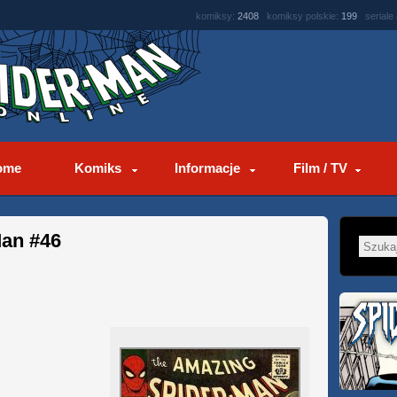
komiksy:
2408
komiksy polskie:
199
seriale
ome
Komiks
Informacje
Film / TV
an #46