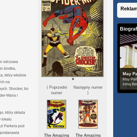
Rekla
Biograf
an odczuwa
do środka,
May Pa
, który właśnie
May Park
ych na
żoną Ben
⟨ Poprzedni
Następny numer
ych. Shocker, bo
numer
⟩
ider-Mana i
go, który składa
 lokalu
zi Parkera pod
l postanawia
The Amazing
The Amazing