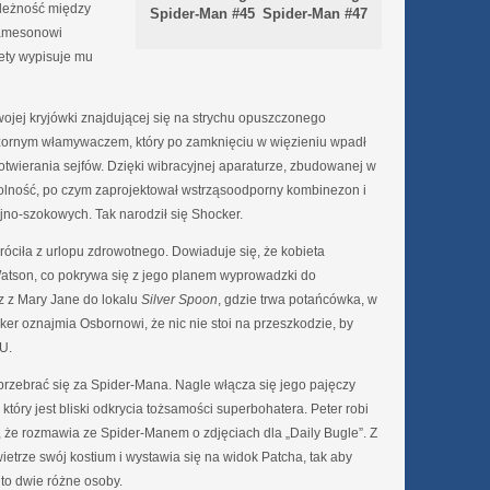
ależność między
Spider-Man #45
Spider-Man #47
Jamesonowi
ety wypisuje mu
ojej kryjówki znajdującej się na strychu opuszczonego
ozornym włamywaczem, który po zamknięciu w więzieniu wpadł
twierania sejfów. Dzięki wibracyjnej aparaturze, zbudowanej w
wolność, po czym zaprojektował wstrząsoodporny kombinezon i
no-szokowych. Tak narodził się Shocker.
róciła z urlopu zdrowotnego. Dowiaduje się, że kobieta
tson, co pokrywa się z jego planem wyprowadzki do
z z Mary Jane do lokalu
Silver Spoon
, gdzie trwa potańcówka, w
arker oznajmia Osbornowi, że nic nie stoi na przeszkodzie, by
U.
 przebrać się za Spider-Mana. Nagle włącza się jego pajęczy
który jest bliski odkrycia tożsamości superbohatera. Peter robi
, że rozmawia ze Spider-Manem o zdjęciach dla „Daily Bugle”. Z
trze swój kostium i wystawia się na widok Patcha, tak aby
 to dwie różne osoby.