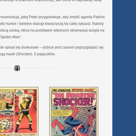
konstruuje w pracowni więziennej), ale mimo to naprawdę lubię
nscenizacja, jaką Peter przygotowuje, aby zmylić agenta Patcha
ty humor i świetne dialogi towarzyszą tej całej sytuacji. Należy
ą obcą osobą, która na podstawie własnych obserwacji wzięła na
=Spider-Man”.
kle spisał się doskonale – dobrze jest czasem poprzyglądać się
tęgą nauki (Shocker). 5 pajączków.