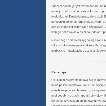
Shocker dokonuje tym razem napadu na ba
mniej już boli, przebiera się w kostium i
telefonicznej. Dowiedziawszy się o akcji 
pojedynku pokonuje Shockera sprytem, obw
swoich jednostek wibracyjno-szokowych. 
którego pozostawia w sieci do „odbioru” pr
Następnego dnia Peter żegna się z rana z
Hills do luksusowego mieszkania Harry’e
pozbyć się narastającego uczucia niepoko
Recenzja
Od kilku miesięcy nie pojawił się w uniwer
nowa postać autorstwa Stana Lee, wyśmie
uwielbiam jego kombinezon, gdyż wynika t
nosi podobną do tych japońskich wojowni
świetnym wyposażeniem bojowym. Wprawdzi