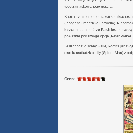
Vulture swoje inżynieryjne cuda techniki 
tego zamaskowanego gościa.
Kapitalnym momentem akcji komiksu jest i
(incognito Fredericka Foswella). Niesamowi
jeszcze nadmienić, że Patch jest pierwsz
poważnie pod uwagę opcję „Peter Parker
Jeśli chodzi o sceny walki, Romita jak zwy
starciu nadludzkiej siły (Spider-Man) z po
5
Ocena:
/
6