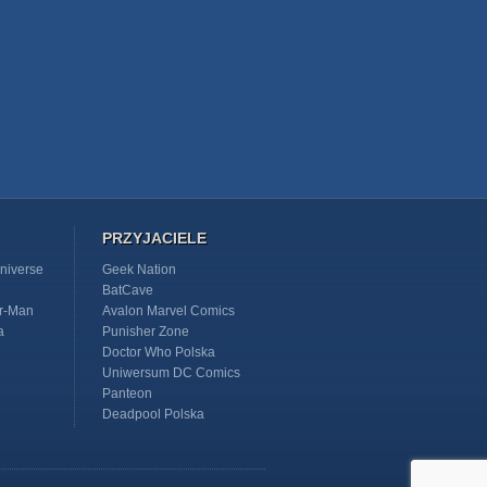
PRZYJACIELE
niverse
Geek Nation
BatCave
r-Man
Avalon Marvel Comics
a
Punisher Zone
Doctor Who Polska
Uniwersum DC Comics
Panteon
Deadpool Polska