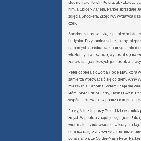
śledzić (jako Patch) Petera, aby zbadać z
nim, a Spider-Manem. Parker sprzedaje 
zdjęcia Shockera. Zrzędliwy wydawca gaz
czek.
Shocker zanosi walizkę z pieniędzmi do sw
budynku. Przypomina sobie, jak był niep
na pomysł skonstruowania urządzenia do o
więziennym warsztacie, wydostał się na 
zestaw nadgarstkowych jednostek wibracyj
Peter odbiera z dworca ciocię May, która w
zamierza wprowadzić się do domu Anny Wa
mieszkania Osborna. Potem udaje się wra
której biorą udział Harry, Flash i Gwen. P
wspólnie mieszkali w pobliżu kampusu ES
Po wyjściu z imprezy Peter idzie w zaułek
zmysł. W pobliżu znajduje się agent Patch, 
więc małe przedstawienie, w którym udaje
pomocą pajęczyny wyrzuca również w powie
pomyślał on, że Spider-Man i Peter Parker