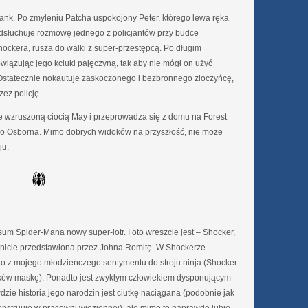
nk. Po zmyleniu Patcha uspokojony Peter, którego lewa ręka
 podsłuchuje rozmowę jednego z policjantów przy budce
Shockera, rusza do walki z super-przestępcą. Po długim
iązując jego kciuki pajęczyną, tak aby nie mógł on użyć
Ostatecznie nokautuje zaskoczonego i bezbronnego złoczyńcę,
zez policję.
e wzruszoną ciocią May i przeprowadza się z domu na Forest
go Osborna. Mimo dobrych widoków na przyszłość, nie może
ju.
sum Spider-Mana nowy super-łotr. I oto wreszcie jest – Shocker,
nicie przedstawiona przez Johna Romitę. W Shockerze
o z mojego młodzieńczego sentymentu do stroju ninja (Shocker
ków maskę). Ponadto jest zwykłym człowiekiem dysponującym
e historia jego narodzin jest ciutkę naciągana (podobnie jak