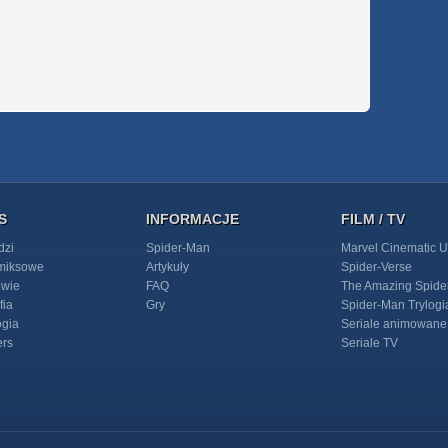
S
INFORMACJE
FILM / TV
dzi
Spider-Man
Marvel Cinematic U
omiksowe
Artykuły
Spider-Verse
owie
FAQ
The Amazing Spide
fia
Gry
Spider-Man Trylogi
ogia
Seriale animowane
ers
Seriale TV