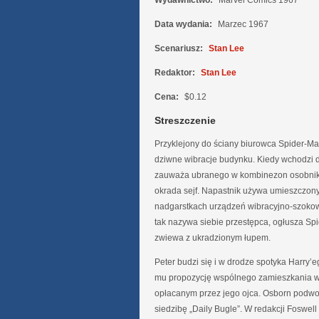
Wydawnictwo:
Marvel Comics 1967
Data wydania:
Marzec 1967
Scenariusz:
Stan Lee
Redaktor:
Stan Lee
Cena:
$0.12
Streszczenie
Przyklejony do ściany biurowca Spider-M
dziwne wibracje budynku. Kiedy wchodzi 
zauważa ubranego w kombinezon osobnika
okrada sejf. Napastnik używa umieszczon
nadgarstkach urządzeń wibracyjno-szokow
tak nazywa siebie przestępca, ogłusza Sp
zwiewa z ukradzionym łupem.
Peter budzi się i w drodze spotyka Harry’e
mu propozycję wspólnego zamieszkania w
opłacanym przez jego ojca. Osborn podwo
siedzibę „Daily Bugle”. W redakcji Foswel