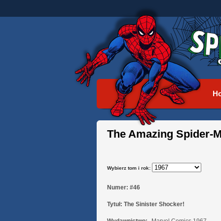
H
The Amazing Spider-M
Wybierz tom i rok:
Numer:
#46
Tytuł:
The Sinister Shocker!