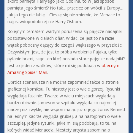
skoro pamięta Harry’ego jako Goblina, to w jaki sposób
pamięta jego śmierć? No tak… przecież on wrócił z Europy…
jak ja tego nie lubię… Cieszę się niezmiernie, że Menace to
najprawdopodobniej nie Harry Osborn.
Kolejnym tematem wartym poruszenia są pajęcze nadajniki
pozostawione w ciałach ofiar. Widać, że jest to na razie
wątek poboczny dążący do czegoś większego w przyszłości.
Oczywistym jest, że jest to próba wrobienia Pająka, tylko
pytanie brzmi, skąd ten ktoś posiada stare pajęcze nadajniki?
Jest to jeden z wątków, które mi się podobają w
obecnym
Amazing Spider-Man
.
Oprócz scenariusza nie można zapomnieć także o stronie
graficznej komiksu. Tu niestety jest o wiele gorzej. Rysunki
wyglądają fatalnie. Twarze w wielu miejscach wyglądają
bardzo dziwnie. Jameson w szpitalu wygląda co najmniej
inaczej niż zwykle, nie wspominając już o jego żonie. Bennett
na jednym kadrze wygląda grubiej, a na następnym o wiele
szczuplej. Jedyne rysunki, jakie mi się podobają, to te, na
których widać Menace’a. Niestety artysta zapomina o