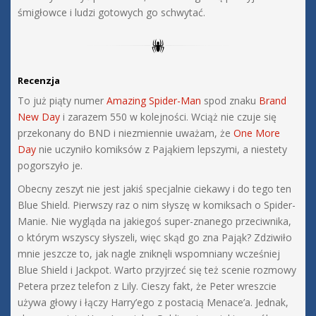
śmigłowce i ludzi gotowych go schwytać.
Recenzja
To już piąty numer
Amazing Spider-Man
spod znaku
Brand
New Day
i zarazem 550 w kolejności. Wciąż nie czuje się
przekonany do BND i niezmiennie uważam, że
One More
Day
nie uczyniło komiksów z Pająkiem lepszymi, a niestety
pogorszyło je.
Obecny zeszyt nie jest jakiś specjalnie ciekawy i do tego ten
Blue Shield. Pierwszy raz o nim słyszę w komiksach o Spider-
Manie. Nie wygląda na jakiegoś super-znanego przeciwnika,
o którym wszyscy słyszeli, więc skąd go zna Pająk? Zdziwiło
mnie jeszcze to, jak nagle zniknęli wspomniany wcześniej
Blue Shield i Jackpot. Warto przyjrzeć się też scenie rozmowy
Petera przez telefon z Lily. Cieszy fakt, że Peter wreszcie
używa głowy i łączy Harry’ego z postacią Menace’a. Jednak,