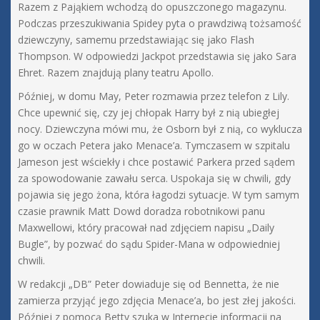
Razem z Pająkiem wchodzą do opuszczonego magazynu.
Podczas przeszukiwania Spidey pyta o prawdziwą tożsamość
dziewczyny, samemu przedstawiając się jako Flash
Thompson. W odpowiedzi Jackpot przedstawia się jako Sara
Ehret. Razem znajdują plany teatru Apollo.
Później, w domu May, Peter rozmawia przez telefon z Lily.
Chce upewnić się, czy jej chłopak Harry był z nią ubiegłej
nocy. Dziewczyna mówi mu, że Osborn był z nią, co wyklucza
go w oczach Petera jako Menace’a. Tymczasem w szpitalu
Jameson jest wściekły i chce postawić Parkera przed sądem
za spowodowanie zawału serca. Uspokaja się w chwili, gdy
pojawia się jego żona, która łagodzi sytuacje. W tym samym
czasie prawnik Matt Dowd doradza robotnikowi panu
Maxwellowi, który pracował nad zdjęciem napisu „Daily
Bugle”, by pozwać do sądu Spider-Mana w odpowiedniej
chwili.
W redakcji „DB” Peter dowiaduje się od Bennetta, że nie
zamierza przyjąć jego zdjęcia Menace’a, bo jest złej jakości.
Później z pomocą Betty szuka w Internecie informacji na