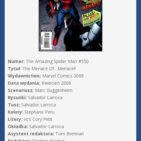
Numer:
The Amazing Spider-Man #550
Tytuł:
The Menace Of…Menace!!
Wydawnictwo:
Marvel Comics 2008
Data wydania:
Kwiecień 2008
Scenariusz:
Marc Guggenheim
Rysunki:
Salvador Larroca
Tusz:
Salvador Larroca
Kolory:
Stephane Peru
Litery:
Vc’s Cory Petit
Okładka:
Salvador Larroca
Asystent redaktora:
Tom Brennan
Redaktor:
Stephen Wacker