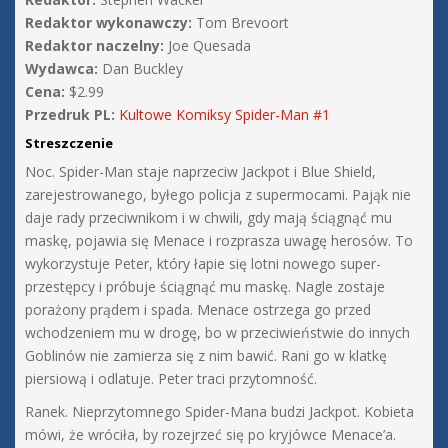
Redaktor wykonawczy:
Tom Brevoort
Redaktor naczelny:
Joe Quesada
Wydawca:
Dan Buckley
Cena:
$2.99
Przedruk PL:
Kultowe Komiksy Spider-Man #1
Streszczenie
Noc. Spider-Man staje naprzeciw Jackpot i Blue Shield,
zarejestrowanego, byłego policja z supermocami. Pająk nie
daje rady przeciwnikom i w chwili, gdy mają ściągnąć mu
maskę, pojawia się Menace i rozprasza uwagę herosów. To
wykorzystuje Peter, który łapie się lotni nowego super-
przestępcy i próbuje ściągnąć mu maskę. Nagle zostaje
porażony prądem i spada. Menace ostrzega go przed
wchodzeniem mu w drogę, bo w przeciwieństwie do innych
Goblinów nie zamierza się z nim bawić. Rani go w klatkę
piersiową i odlatuje. Peter traci przytomność.
Ranek. Nieprzytomnego Spider-Mana budzi Jackpot. Kobieta
mówi, że wróciła, by rozejrzeć się po kryjówce Menace’a.