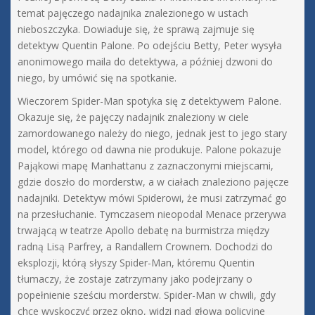
temat pajęczego nadajnika znalezionego w ustach
nieboszczyka. Dowiaduje się, że sprawą zajmuje się
detektyw Quentin Palone. Po odejściu Betty, Peter wysyła
anonimowego maila do detektywa, a później dzwoni do
niego, by umówić się na spotkanie.
Wieczorem Spider-Man spotyka się z detektywem Palone.
Okazuje się, że pajęczy nadajnik znaleziony w ciele
zamordowanego należy do niego, jednak jest to jego stary
model, którego od dawna nie produkuje. Palone pokazuje
Pająkowi mapę Manhattanu z zaznaczonymi miejscami,
gdzie doszło do morderstw, a w ciałach znaleziono pajęcze
nadajniki. Detektyw mówi Spiderowi, że musi zatrzymać go
na przesłuchanie. Tymczasem nieopodal Menace przerywa
trwającą w teatrze Apollo debatę na burmistrza między
radną Lisą Parfrey, a Randallem Crownem. Dochodzi do
eksplozji, którą słyszy Spider-Man, któremu Quentin
tłumaczy, że zostaje zatrzymany jako podejrzany o
popełnienie sześciu morderstw. Spider-Man w chwili, gdy
chce wyskoczyć przez okno, widzi nad głową policyjne