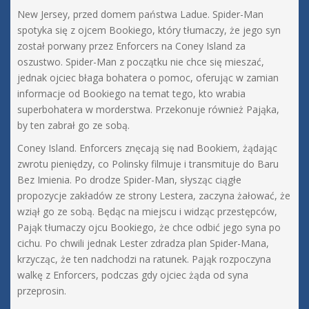
New Jersey, przed domem państwa Ladue. Spider-Man
spotyka się z ojcem Bookiego, który tłumaczy, że jego syn
został porwany przez Enforcers na Coney Island za
oszustwo. Spider-Man z początku nie chce się mieszać,
jednak ojciec błaga bohatera o pomoc, oferując w zamian
informacje od Bookiego na temat tego, kto wrabia
superbohatera w morderstwa. Przekonuje również Pająka,
by ten zabrał go ze sobą.
Coney Island. Enforcers znęcają się nad Bookiem, żądając
zwrotu pieniędzy, co Polinsky filmuje i transmituje do Baru
Bez Imienia. Po drodze Spider-Man, słysząc ciągłe
propozycje zakładów ze strony Lestera, zaczyna żałować, że
wziął go ze sobą. Będąc na miejscu i widząc przestępców,
Pająk tłumaczy ojcu Bookiego, że chce odbić jego syna po
cichu. Po chwili jednak Lester zdradza plan Spider-Mana,
krzycząc, że ten nadchodzi na ratunek. Pająk rozpoczyna
walkę z Enforcers, podczas gdy ojciec żąda od syna
przeprosin.