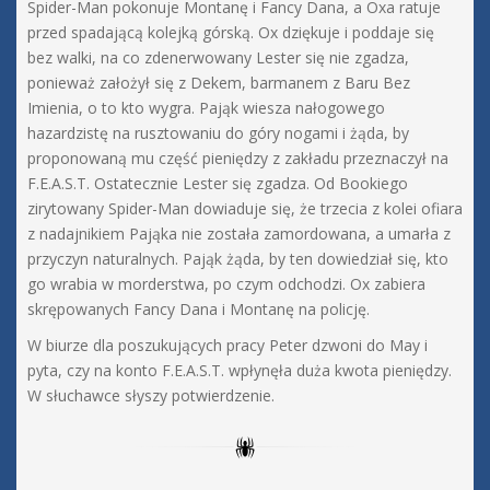
Spider-Man pokonuje Montanę i Fancy Dana, a Oxa ratuje
przed spadającą kolejką górską. Ox dziękuje i poddaje się
bez walki, na co zdenerwowany Lester się nie zgadza,
ponieważ założył się z Dekem, barmanem z Baru Bez
Imienia, o to kto wygra. Pająk wiesza nałogowego
hazardzistę na rusztowaniu do góry nogami i żąda, by
proponowaną mu część pieniędzy z zakładu przeznaczył na
F.E.A.S.T. Ostatecznie Lester się zgadza. Od Bookiego
zirytowany Spider-Man dowiaduje się, że trzecia z kolei ofiara
z nadajnikiem Pająka nie została zamordowana, a umarła z
przyczyn naturalnych. Pająk żąda, by ten dowiedział się, kto
go wrabia w morderstwa, po czym odchodzi. Ox zabiera
skrępowanych Fancy Dana i Montanę na policję.
W biurze dla poszukujących pracy Peter dzwoni do May i
pyta, czy na konto F.E.A.S.T. wpłynęła duża kwota pieniędzy.
W słuchawce słyszy potwierdzenie.