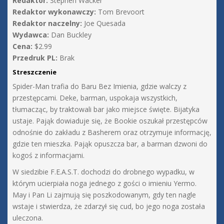
Redaktor:
Stephen Wacker
Redaktor wykonawczy:
Tom Brevoort
Redaktor naczelny:
Joe Quesada
Wydawca:
Dan Buckley
Cena:
$2.99
Przedruk PL:
Brak
Streszczenie
Spider-Man trafia do Baru Bez Imienia, gdzie walczy z
przestępcami. Deke, barman, uspokaja wszystkich,
tłumacząc, by traktowali bar jako miejsce święte. Bijatyka
ustaje. Pająk dowiaduje się, że Bookie oszukał przestępców
odnośnie do zakładu z Basherem oraz otrzymuje informację,
gdzie ten mieszka. Pająk opuszcza bar, a barman dzwoni do
kogoś z informacjami.
W siedzibie F.E.A.S.T. dochodzi do drobnego wypadku, w
którym ucierpiała noga jednego z gości o imieniu Yermo.
May i Pan Li zajmują się poszkodowanym, gdy ten nagle
wstaje i stwierdza, że zdarzył się cud, bo jego noga została
uleczona.