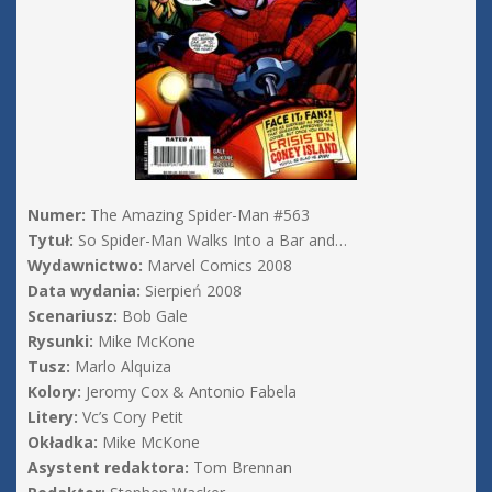
Numer:
The Amazing Spider-Man #563
Tytuł:
So Spider-Man Walks Into a Bar and…
Wydawnictwo:
Marvel Comics 2008
Data wydania:
Sierpień 2008
Scenariusz:
Bob Gale
Rysunki:
Mike McKone
Tusz:
Marlo Alquiza
Kolory:
Jeromy Cox & Antonio Fabela
Litery:
Vc’s Cory Petit
Okładka:
Mike McKone
Asystent redaktora:
Tom Brennan