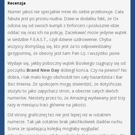
Recenzja
Numer jakoś nie specjalnie mnie do siebie przekonuje. Cała
fabuła jest po prostu nudna. Dziwi w dodatku fakt, że Ox
odcina się od swoich kumpli z Enforcers i posłusznie idzie
oddać się oraz ich na policję. Zaciekawić może jedynie wątek
w siedzibie F.E.A.S.T., czyli dziwne uzdrowienie. Chyba
wszyscy domyślają się, kto jest za to odpowiedzialny
(przypomnę, że obecny jest tam Pan Li). I wszystko jasne.
Wydaje się, jakby poboczny wątek Bookiego ciągnący się od
początku
Brand New Day
dobiegł końca. Czy na pewno? No
dobra, i tak mało kogo obchodził ten cały hazardzista i Bar
Bez Imienia. Ze spokojem mogę stwierdzić, że dotychczas
służyło to jako zapychacz stron, a obecnie całych dwóch
numerów. Niestety przez to, że Amazing wydawany jest trzy
razy w miesiącu traci głównie na jakości.
Od strony graficznej też nie jest lepiej niż w ostatnim
numerze. Tak jak ostatnio brak jakichkolwiek śladów ruchu.
Scena ze spadającą kolejką mogłaby wyglądać