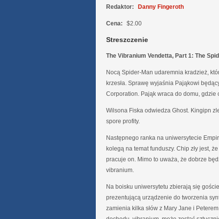
Redaktor:
Danny Fingeroth
Cena:
$2.00
Streszczenie
The Vibranium Vendetta, Part 1: The Spi
Nocą Spider-Man udaremnia kradzież, któ
krzesła. Sprawę wyjaśnia Pająkowi będąc
Corporation. Pająk wraca do domu, gdzie 
Wilsona Fiska odwiedza Ghost. Kingipn zl
spore profity.
Następnego ranka na uniwersytecie Empir
kolegą na temat funduszy. Chip zły jest, że
pracuje on. Mimo to uważa, że dobrze będ
vibranium.
Na boisku uniwersytetu zbierają się gośc
prezentującą urządzenie do tworzenia synt
zamienia kilka słów z Mary Jane i Peterem.