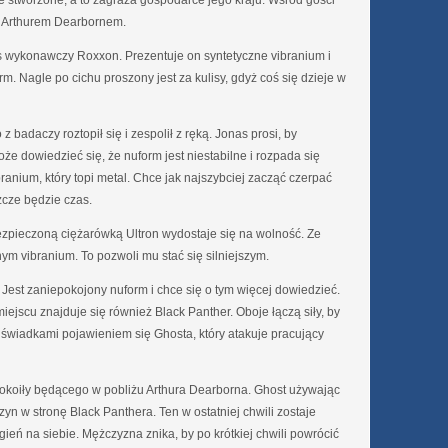
e stworzone, a to zagraża gospodarce jego kraju. Wśród gości
 z Arthurem Dearbornem.
 wykonawczy Roxxon. Prezentuje on syntetyczne vibranium i
m. Nagle po cichu proszony jest za kulisy, gdyż coś się dzieje w
 badaczy roztopił się i zespolił z ręką. Jonas prosi, by
oże dowiedzieć się, że nuform jest niestabilne i rozpada się
ranium, który topi metal. Chce jak najszybciej zacząć czerpać
zcze będzie czas.
pieczoną ciężarówką Ultron wydostaje się na wolność. Ze
ym vibranium. To pozwoli mu stać się silniejszym.
 Jest zaniepokojony nuform i chce się o tym więcej dowiedzieć.
miejscu znajduje się również Black Panther. Oboje łączą siły, by
świadkami pojawieniem się Ghosta, który atakuje pracujący
okoiły będącego w pobliżu Arthura Dearborna. Ghost używając
yn w stronę Black Panthera. Ten w ostatniej chwili zostaje
gień na siebie. Mężczyzna znika, by po krótkiej chwili powrócić