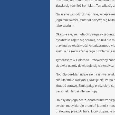
dochodu, vibranium, może zostać sztuczni
zjawia się również Iron Man. Ten wita się
Na scenę wchodzi Jonas Hale, wiceprezes
jego możliwości. Materiał nazywa się Nufor
laboratorium.
Okazuje się, że metalowy zegarek jednego z
dyskretnie zajęto się sprawą, bo nikt nie m
przyjmując właściwości Antarktycznego vib
zyski, a na rozwiązanie tego problemu jes
Tymczasem w Colorado. Przewożony zabez
skrawka gazety dowiaduje się o syntetyczn
Noc. Spider-Man udaje się na uniwersytet.
Nie ufa firmie Roxxon. Okazuje się, że na 
zbadać sprawę. Zaglądając przez okno są 
personel. Herosi interweniują.
Hałasy dobiegające z laboratorium zaniep
swoich mocy kieruje promień jednej z masz
uratowany przez Arthura, który przyjmuje o