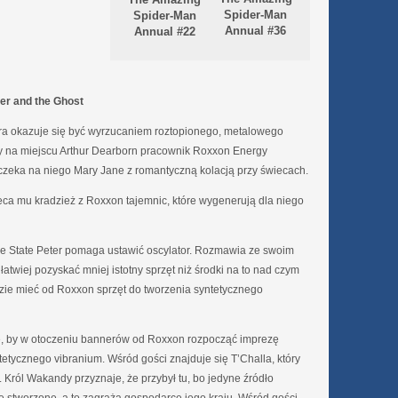
Spider-Man
Spider-Man
Annual #36
Annual #22
der and the Ghost
ra okazuje się być wyrzucaniem roztopionego, metalowego
y na miejscu Arthur Dearborn pracownik Roxxon Energy
czeka na niego Mary Jane z romantyczną kolacją przy świecach.
eca mu kradzież z Roxxon tajemnic, które wygenerują dla niego
e State Peter pomaga ustawić oscylator. Rozmawia ze swoim
 łatwiej pozyskać mniej istotny sprzęt niż środki na to nad czym
zie mieć od Roxxon sprzęt do tworzenia syntetycznego
ie, by w otoczeniu bannerów od Roxxon rozpocząć imprezę
etycznego vibranium. Wśród gości znajduje się T’Challa, który
 Król Wakandy przyznaje, że przybył tu, bo jedyne źródło