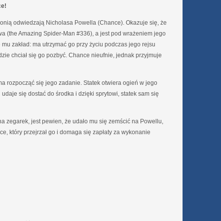
ce!
onią odwiedzają Nicholasa Powella (Chance). Okazuje się, że
twa (the Amazing Spider-Man #336), a jest pod wrażeniem jego
 mu zakład: ma utrzymać go przy życiu podczas jego rejsu
dzie chciał się go pozbyć. Chance nieufnie, jednak przyjmuje
ma rozpocząć się jego zadanie. Statek otwiera ogień w jego
daje się dostać do środka i dzięki sprytowi, statek sam się
a zegarek, jest pewien, że udało mu się zemścić na Powellu,
ce, który przejrzał go i domaga się zapłaty za wykonanie