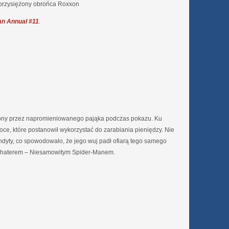
zaprzysiężony obrońca Roxxon
an Annual #11
.
ziony przez napromieniowanego pająka podczas pokazu. Ku
ce, które postanowił wykorzystać do zarabiania pieniędzy. Nie
ndyty, co spowodowało, że jego wuj padł ofiarą tego samego
ię bohaterem – Niesamowitym Spider-Manem.