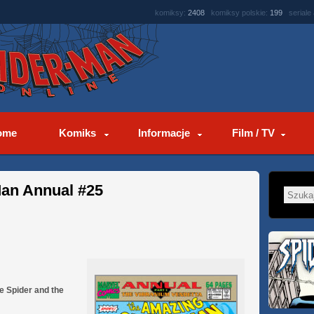
komiksy:
2408
komiksy polskie:
199
seriale
ome
Komiks
Informacje
Film / TV
an Annual #25
e Spider and the