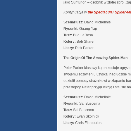
jako Sunturion – osobnik w złotej zbroi, 
Kontynuacja w
the Spectacular Spider-M
Scenariusz:
David Michelinie
Rysunki:
Guang Yap
Tusz:
Bud LaRosa
Kolory:
Bob Sharen
Litery:
Rick Parker
The Origin Of The Amazing Spider-Man
Peter Parker klasowy kujon zostaje ugry
swojemu zdziwieniu uzyskał nadludzkie mo
udzielił pomocy strażnikowi w złapaniu ba
przestępcy. Peter przyjął lekcję i stał s
Scenariusz:
David Michelinie
Rysunki:
Sal Buscema
Tusz:
Sal Buscema
Kolory:
Evan Skolnick
Litery:
Chris Eliopoulos