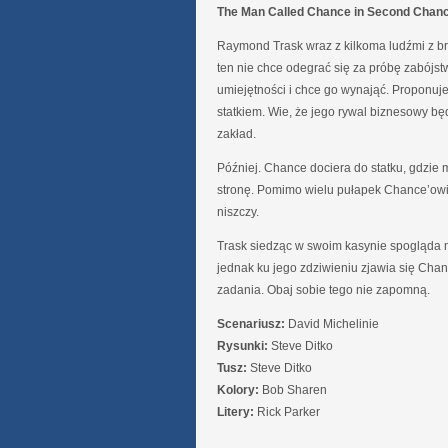
The Man Called Chance in Second Chan
Raymond Trask wraz z kilkoma ludźmi z br
ten nie chce odegrać się za próbę zabójs
umiejętności i chce go wynająć. Proponuje
statkiem. Wie, że jego rywal biznesowy bę
zakład.
Później. Chance dociera do statku, gdzie 
stronę. Pomimo wielu pułapek Chance’owi u
niszczy.
Trask siedząc w swoim kasynie spogląda n
jednak ku jego zdziwieniu zjawia się Chan
zadania. Obaj sobie tego nie zapomną.
Scenariusz:
David Michelinie
Rysunki:
Steve Ditko
Tusz:
Steve Ditko
Kolory:
Bob Sharen
Litery:
Rick Parker