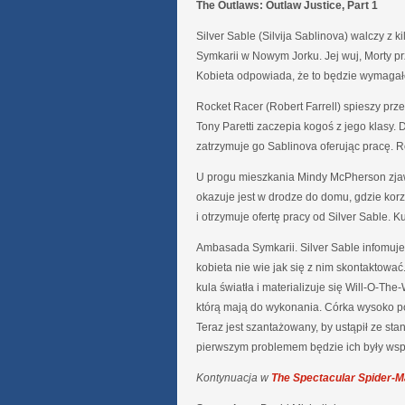
The Outlaws: Outlaw Justice, Part 1
Silver Sable (Silvija Sablinova) walczy z k
Symkarii w Nowym Jorku. Jej wuj, Morty pr
Kobieta odpowiada, że to będzie wymagało
Rocket Racer (Robert Farrell) spieszy prze
Tony Paretti zaczepia kogoś z jego klasy.
zatrzymuje go Sablinova oferując pracę. R
U progu mieszkania Mindy McPherson zjawi
okazuje jest w drodze do domu, gdzie korzy
i otrzymuje ofertę pracy od Silver Sable. 
Ambasada Symkarii. Silver Sable infomuje
kobieta nie wie jak się z nim skontaktowa
kula światła i materializuje się Will-O-Th
którą mają do wykonania. Córka wysoko p
Teraz jest szantażowany, by ustąpił ze sta
pierwszym problemem będzie ich były ws
Kontynuacja w
The Spectacular Spider-M