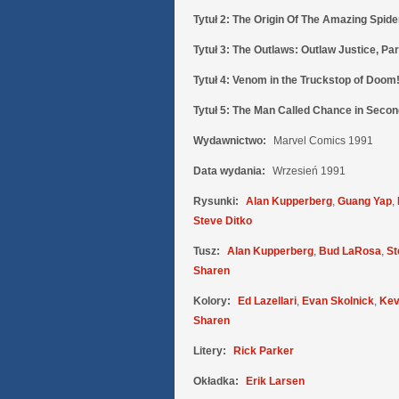
Tytuł 2:
The Origin Of The Amazing Spid
Tytuł 3:
The Outlaws: Outlaw Justice, Par
Tytuł 4:
Venom in the Truckstop of Doom
Tytuł 5:
The Man Called Chance in Secon
Wydawnictwo:
Marvel Comics 1991
Data wydania:
Wrzesień 1991
Rysunki:
Alan Kupperberg
,
Guang Yap
,
Steve Ditko
Tusz:
Alan Kupperberg
,
Bud LaRosa
,
St
Sharen
Kolory:
Ed Lazellari
,
Evan Skolnick
,
Kev
Sharen
Litery:
Rick Parker
Okładka:
Erik Larsen