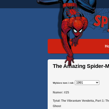
H
The Amazing Spider-M
Wybierz tom i rok:
Numer:
#25
Tytuł:
The Vibranium Vendetta, Part 1: Th
Ghost