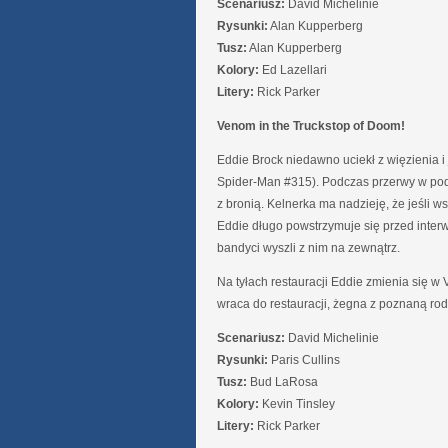
Scenariusz:
David Michelinie
Rysunki:
Alan Kupperberg
Tusz:
Alan Kupperberg
Kolory:
Ed Lazellari
Litery:
Rick Parker
Venom in the Truckstop of Doom!
Eddie Brock niedawno uciekł z więzienia i
Spider-Man #315). Podczas przerwy w podró
z bronią. Kelnerka ma nadzieję, że jeśli 
Eddie długo powstrzymuje się przed interw
bandyci wyszli z nim na zewnątrz.
Na tyłach restauracji Eddie zmienia się w
wraca do restauracji, żegna z poznaną ro
Scenariusz:
David Michelinie
Rysunki:
Paris Cullins
Tusz:
Bud LaRosa
Kolory:
Kevin Tinsley
Litery:
Rick Parker