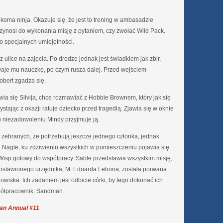
ilkoma ninja. Okazuje się, że jest to trening w ambasadzie
zynosi do wykonania misję z pytaniem, czy zwołać Wild Pack.
 specjalnych umiejętności.
z ulice na zajęcia. Po drodze jednak jest świadkiem jak zbir,
 Daje mu nauczkę, po czym rusza dalej. Przed wejściem
obert zgadza się.
a się Silvija, chce rozmawiać z Hobbie Brownem, który jak się
stając z okazji ratuje dziecko przed tragedią. Zjawia się w oknie
Ku niezadowoleniu Mindy przyjmuje ją.
 zebranych, że potrzebują jeszcze jednego członka, jednak
ć. Nagle, ku zdziwieniu wszystkich w pomieszczeniu pojawia się
e-Wisp gotowy do współpracy. Sable przedstawia wszystkim misję,
ostawionego urzędnika, M. Eduarda Lebona, została porwana.
nowiska. Ich zadaniem jest odbicie córki, by tego dokonać ich
półpracownik: Sandman
an Annual #11
.