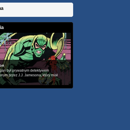
ma
ia
on
gan był prywatnym detektywem
onym przez J.J. Jamesona, który miał