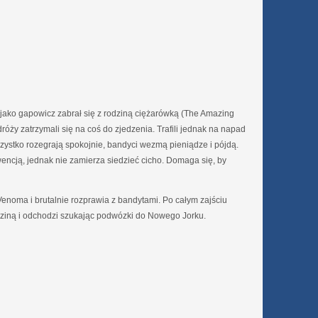
 jako gapowicz zabrał się z rodziną ciężarówką (The Amazing
ży zatrzymali się na coś do zjedzenia. Trafili jednak na napad
wszystko rozegrają spokojnie, bandyci wezmą pieniądze i pójdą.
encją, jednak nie zamierza siedzieć cicho. Domaga się, by
 Venoma i brutalnie rozprawia z bandytami. Po całym zajściu
dziną i odchodzi szukając podwózki do Nowego Jorku.