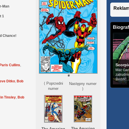
er-Man
Rekla
t 1
!
Biograf
d Chance!
Scorpi
Paris Cullins
,
Mac Gar
zatrudni
śledzić...
eve Ditko
,
Bob
⟨ Poprzedni
Następny numer
numer
⟩
in Tinsley
,
Bob
The Amazing
The Amazing