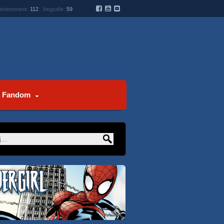
 animowane:
112
biografie:
59
Fandom