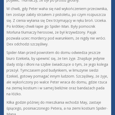
pojawić. Tłumaczy, że był po prostu głodny.
W chwili, gdy Peter waha się nad wykończeniem przeciwnika,
ten zostaje zabity strzałem z pistoletu, po czym rozpuszcza
się. Z cienia wyłania się Dex trzymający w ręku broń. Ucieka.
Po krótkiej chwili łapie go Spider-Man. Były pomocnik
Morluna tłumaczy herosowi, że był krzywdzony. Pająk
pozwala uciec mordercy pod warunkiem, że nigdy nie wróci.
Dex odchodzi szczęśliwy.
Spider-Man przed powrotem do domu odwiedza jeszcze
biuro Ezekiela, by upewnić się, że ten żyje. Znajduje jedynie
ślady stóp i dłoni na szybie świadczące o tym, że jego kolega
przeżył. Tymczasem pod budynkiem, w limuzynie siedzi
Ezekiel, gotowy pomagać innym ludziom. Szczęśliwy, że żyje,
ale wykończony po walce Peter wraca do domu, gdzie rzuca
na ziemię kostium i w samej bieliźnie oraz bandażach pada
na łóżko.
Kilka godzin później do mieszkania wchodzi May, zastaje
śpiącego, posiniaczonego Petera, a na ziemi kostium Spider-
Mana.