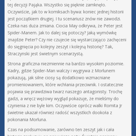
tej decyzji Pająka. Wszystko się pięknie zamknęło.
Oczywiście, jak to w komiksach bywa: koniec jednej historii
jest początkiem drugiej. I tu scenariusz znów nie zawodzi.
Czeka nas duża zmiana. Ciocia May odkrywa, że Peter jest
Spider-Manem. Jak to dalej się potoczy? Jaką wymówkę
znajdzie Peter? Czy nie czujecie się wystarczająco zachęceni
do sięgnięcia po kolejny zeszyt i kolejną historię? Tak,
Straczynski jest świetnym scenarzystą.
Strona graficzna niezmiennie na bardzo wysokim poziomie.
Kadry, gdzie Spider-Man walczy i wygrywa z Morlunem
pokazują, jak silne ciosy są dodatkowo wzmacniane
promieniowaniem, które wchłania przeciwnik. I ostatecznie
pojawia się prawdziwa twarz naszego antagonisty. Trochę
gadzi, a wręcz wężowy wygląd pokazuje, że mieliśmy do
czynienia z nie byle kim. Oczywiście oprócz walki Romita Jr
świetnie ukazał również radość wszystkich dookoła z
pokonania Morluna.
Czas na podsumowanie, zarówno ten zeszyt jak i cała