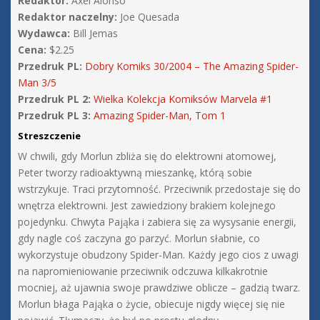
Redaktor:
Axel Alonso
Redaktor naczelny:
Joe Quesada
Wydawca:
Bill Jemas
Cena:
$2.25
Przedruk PL:
Dobry Komiks 30/2004 – The Amazing Spider-
Man 3/5
Przedruk PL 2:
Wielka Kolekcja Komiksów Marvela #1
Przedruk PL 3:
Amazing Spider-Man, Tom 1
Streszczenie
W chwili, gdy Morlun zbliża się do elektrowni atomowej,
Peter tworzy radioaktywną mieszankę, którą sobie
wstrzykuje. Traci przytomność. Przeciwnik przedostaje się do
wnętrza elektrowni. Jest zawiedziony brakiem kolejnego
pojedynku. Chwyta Pająka i zabiera się za wysysanie energii,
gdy nagle coś zaczyna go parzyć. Morlun słabnie, co
wykorzystuje obudzony Spider-Man. Każdy jego cios z uwagi
na napromieniowanie przeciwnik odczuwa kilkakrotnie
mocniej, aż ujawnia swoje prawdziwe oblicze – gadzią twarz.
Morlun błaga Pająka o życie, obiecuje nigdy więcej się nie