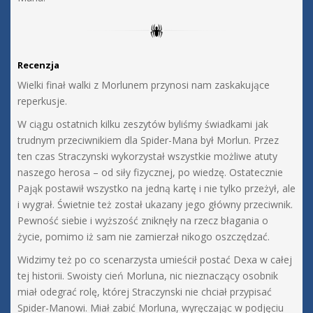
Recenzja
Wielki finał walki z Morlunem przynosi nam zaskakujące
reperkusje.
W ciągu ostatnich kilku zeszytów byliśmy świadkami jak
trudnym przeciwnikiem dla Spider-Mana był Morlun. Przez
ten czas Straczynski wykorzystał wszystkie możliwe atuty
naszego herosa – od siły fizycznej, po wiedzę. Ostatecznie
Pająk postawił wszystko na jedną kartę i nie tylko przeżył, ale
i wygrał. Świetnie też został ukazany jego główny przeciwnik.
Pewność siebie i wyższość zniknęły na rzecz błagania o
życie, pomimo iż sam nie zamierzał nikogo oszczędzać.
Widzimy też po co scenarzysta umieścił postać Dexa w całej
tej historii. Swoisty cień Morluna, nic nieznaczący osobnik
miał odegrać rolę, której Straczynski nie chciał przypisać
Spider-Manowi. Miał zabić Morluna, wyręczając w podjęciu