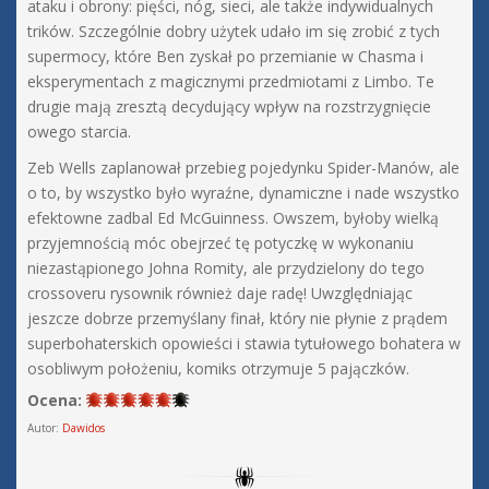
ataku i obrony: pięści, nóg, sieci, ale także indywidualnych
trików. Szczególnie dobry użytek udało im się zrobić z tych
supermocy, które Ben zyskał po przemianie w Chasma i
eksperymentach z magicznymi przedmiotami z Limbo. Te
drugie mają zresztą decydujący wpływ na rozstrzygnięcie
owego starcia.
Zeb Wells zaplanował przebieg pojedynku Spider-Manów, ale
o to, by wszystko było wyraźne, dynamiczne i nade wszystko
efektowne zadbal Ed McGuinness. Owszem, byłoby wielką
przyjemnością móc obejrzeć tę potyczkę w wykonaniu
niezastąpionego Johna Romity, ale przydzielony do tego
crossoveru rysownik również daje radę! Uwzględniając
jeszcze dobrze przemyślany finał, który nie płynie z prądem
superbohaterskich opowieści i stawia tytułowego bohatera w
osobliwym położeniu, komiks otrzymuje 5 pajączków.
Ocena:
Autor:
Dawidos