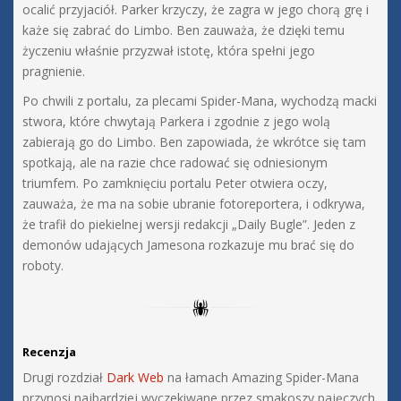
ocalić przyjaciół. Parker krzyczy, że zagra w jego chorą grę i
każe się zabrać do Limbo. Ben zauważa, że dzięki temu
życzeniu właśnie przyzwał istotę, która spełni jego
pragnienie.
Po chwili z portalu, za plecami Spider-Mana, wychodzą macki
stwora, które chwytają Parkera i zgodnie z jego wolą
zabierają go do Limbo. Ben zapowiada, że wkrótce się tam
spotkają, ale na razie chce radować się odniesionym
triumfem. Po zamknięciu portalu Peter otwiera oczy,
zauważa, że ma na sobie ubranie fotoreportera, i odkrywa,
że trafił do piekielnej wersji redakcji „Daily Bugle”. Jeden z
demonów udających Jamesona rozkazuje mu brać się do
roboty.
Recenzja
Drugi rozdział
Dark Web
na łamach Amazing Spider-Mana
przynosi najbardziej wyczekiwane przez smakoszy pajęczych