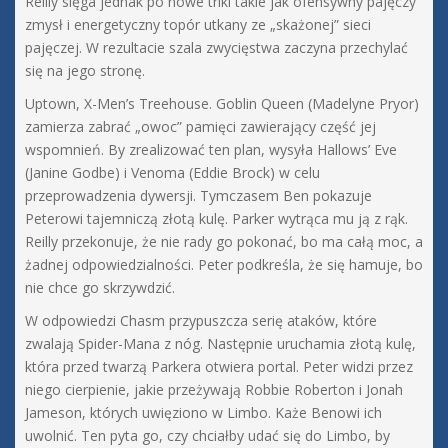
Reilly sięga jednak po nowe triki takie jak ofensywny pajęczy
zmysł i energetyczny topór utkany ze „skażonej” sieci
pajęczej. W rezultacie szala zwycięstwa zaczyna przechylać
się na jego stronę.
Uptown, X-Men’s Treehouse. Goblin Queen (Madelyne Pryor)
zamierza zabrać „owoc” pamięci zawierający część jej
wspomnień. By zrealizować ten plan, wysyła Hallows’ Eve
(Janine Godbe) i Venoma (Eddie Brock) w celu
przeprowadzenia dywersji. Tymczasem Ben pokazuje
Peterowi tajemniczą złotą kulę. Parker wytrąca mu ją z rąk.
Reilly przekonuje, że nie rady go pokonać, bo ma całą moc, a
żadnej odpowiedzialności. Peter podkreśla, że się hamuje, bo
nie chce go skrzywdzić.
W odpowiedzi Chasm przypuszcza serię ataków, które
zwalają Spider-Mana z nóg. Następnie uruchamia złotą kulę,
która przed twarzą Parkera otwiera portal. Peter widzi przez
niego cierpienie, jakie przeżywają Robbie Roberton i Jonah
Jameson, których uwięziono w Limbo. Każe Benowi ich
uwolnić. Ten pyta go, czy chciałby udać się do Limbo, by