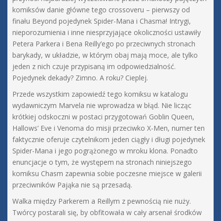
komiksów danie główne tego crossoveru – pierwszy od
finału Beyond pojedynek Spider-Mana i Chasma! Intrygi,
nieporozumienia i inne niesprzyjające okoliczności ustawiły
Petera Parkera i Bena Reilly’ego po przeciwnych stronach
barykady, w układzie, w którym obaj mają moce, ale tylko
jeden z nich czuje przypisaną im odpowiedzialność.
Pojedynek dekady? Zimno. A roku? Cieplej.
Przede wszystkim zapowiedź tego komiksu w katalogu
wydawniczym Marvela nie wprowadza w błąd. Nie licząc
krótkiej odskoczni w postaci przygotowań Goblin Queen,
Hallows’ Eve i Venoma do misji przeciwko X-Men, numer ten
faktycznie oferuje czytelnikom jeden ciągły i długi pojedynek
Spider-Mana i jego pogrążonego w mroku klona. Ponadto
enuncjacje o tym, że występem na stronach niniejszego
komiksu Chasm zapewnia sobie poczesne miejsce w galerii
przeciwników Pająka nie są przesadą.
Walka między Parkerem a Reillym z pewnością nie nuży.
Twórcy postarali się, by obfitowała w cały arsenał środków