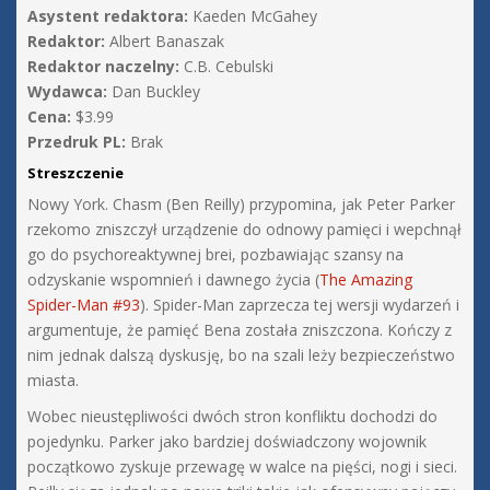
Asystent redaktora:
Kaeden McGahey
Redaktor:
Albert Banaszak
Redaktor naczelny:
C.B. Cebulski
Wydawca:
Dan Buckley
Cena:
$3.99
Przedruk PL:
Brak
Streszczenie
Nowy York. Chasm (Ben Reilly) przypomina, jak Peter Parker
rzekomo zniszczył urządzenie do odnowy pamięci i wepchnął
go do psychoreaktywnej brei, pozbawiając szansy na
odzyskanie wspomnień i dawnego życia (
The Amazing
Spider-Man #93
). Spider-Man zaprzecza tej wersji wydarzeń i
argumentuje, że pamięć Bena została zniszczona. Kończy z
nim jednak dalszą dyskusję, bo na szali leży bezpieczeństwo
miasta.
Wobec nieustępliwości dwóch stron konfliktu dochodzi do
pojedynku. Parker jako bardziej doświadczony wojownik
początkowo zyskuje przewagę w walce na pięści, nogi i sieci.