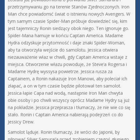
przetrzymywaniu go na terenie Stanów Zjednoczonych. Iron
Man chce powiadomić świat o istnieniu nowych Avengers. W
tym samym czasie Spider-Man próbuje dowiedzieć się, kim
jest tajemniczy Ronin siedzący obok niego. Ten ignoruje go.
Spider-Mana hamuje w końcu Captain America. Madame
Hydra odzyskuje przytomność i daje znaki Spider-Woman,
aby ta otworzyła wejście do samolotu. Jessica otwiera
niezauważenie właz w chwili, gdy Captain America wstaje z
miejsca. Otworzenie włazu powoduje, że Steve’a Rogersa i
Madame Hydrę wyssysa powietrze. Jessica rusza za
Captainem, a Ronin nakazuje Iron Manowi, aby poleciał ich
złapać, a on w tym czasie będzie pilotował ten samolot.
Jessica łapie Capa nad wodą, następnie Iron Man chwyta
obie osoby i po chwili wszyscy oprócz Madame Hydry są już
na pokładzie. Jessica przeprasza i tłumaczy, że nie wie co się
stało. Ronin i Captain America nabierają podejrzeń co do
Jessicy Drew.
Samolot ląduje. Ronin tłumaczy, że wróci do Japonii, by
pilnować Silver Samurai’a przed zrobieniem czegoś głupiego.