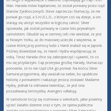
Man. Harada mówi Kapitanowi, że został porwany przez rząd
Stanów Zjednoczonych. Steve zaprzecza i tłumaczy, że nie
porwał go rząd, a S.H.I.E.L.D., z którym coś się dzieje, a oni
starają się ułożyć wszystko w logiczną całość. Silver
opowiada, jak został porwany w czasie lotu prywatnym
samolotem. Obudził się w ciemnej celi i nie wiedział, że jest
w Nowym Yorku, aż do masowej ucieczki z więzienia, w
czasie której przy pomocy ludzi z Hand znalazł się w Japonii.
Później dowiedział się, że Hand i Hydra współpracują ze
sobą. Teraz Harada chce się zabezpieczyć i ujawnić, to co
mu się przydarzyło. Cap przerywa groźbę Harady, tłumacząc
ponownie, że to nie rząd USA go porwał. Na końcu Silver
Samurai przypomina, aby uważali na siebie, bo upubliczni
historię z porwaniem i nakazuje Jessicę zostawić Madame
Hydrę, jednak ta odmawia twierdząc, że jest ona
poszukiwaną terrorystką. Avengers odlatują.
W samolocie toczy się rozmowa o sekretach, jakie powinny
ujrzeć światło dzienne oraz o tym, że opinia publiczna
została już powiadomiona o porwaniu Silver Samurai’a i