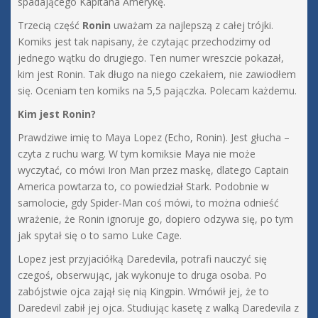
spadającego Kapitana Amerykę.
Trzecią część
Ronin
uważam za najlepszą z całej trójki.
Komiks jest tak napisany, że czytając przechodzimy od
jednego wątku do drugiego. Ten numer wreszcie pokazał,
kim jest Ronin. Tak długo na niego czekałem, nie zawiodłem
się. Oceniam ten komiks na 5,5 pajączka. Polecam każdemu.
Kim jest Ronin?
Prawdziwe imię to Maya Lopez (Echo, Ronin). Jest głucha –
czyta z ruchu warg. W tym komiksie Maya nie może
wyczytać, co mówi Iron Man przez maskę, dlatego Captain
America powtarza to, co powiedział Stark. Podobnie w
samolocie, gdy Spider-Man coś mówi, to można odnieść
wrażenie, że Ronin ignoruje go, dopiero odzywa się, po tym
jak spytał się o to samo Luke Cage.
Lopez jest przyjaciółką Daredevila, potrafi nauczyć się
czegoś, obserwując, jak wykonuje to druga osoba. Po
zabójstwie ojca zajął się nią Kingpin. Wmówił jej, że to
Daredevil zabił jej ojca. Studiując kasetę z walką Daredevila z