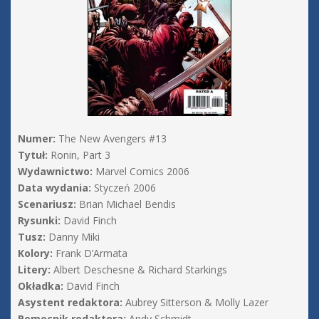
Numer:
The New Avengers #13
Tytuł:
Ronin, Part 3
Wydawnictwo:
Marvel Comics 2006
Data wydania:
Styczeń 2006
Scenariusz:
Brian Michael Bendis
Rysunki:
David Finch
Tusz:
Danny Miki
Kolory:
Frank D’Armata
Litery:
Albert Deschesne & Richard Starkings
Okładka:
David Finch
Asystent redaktora:
Aubrey Sitterson & Molly Lazer
Pomocnik redaktora:
Andy Schmidt