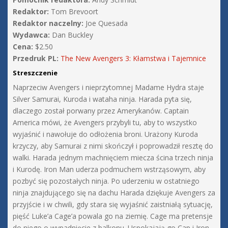
Redaktor:
Tom Brevoort
Redaktor naczelny:
Joe Quesada
Wydawca:
Dan Buckley
Cena:
$2.50
Przedruk PL:
The New Avengers 3: Kłamstwa i Tajemnice
Streszczenie
Naprzeciw Avengers i nieprzytomnej Madame Hydra staje
Silver Samurai, Kuroda i wataha ninja. Harada pyta się,
dlaczego został porwany przez Amerykanów. Captain
America mówi, że Avengers przybyli tu, aby to wszystko
wyjaśnić i nawołuje do odłożenia broni. Urażony Kuroda
krzyczy, aby Samurai z nimi skończył i poprowadził resztę do
walki. Harada jednym machnięciem miecza ścina trzech ninja
i Kurodę. Iron Man uderza podmuchem wstrząsowym, aby
pozbyć się pozostałych ninja. Po uderzeniu w ostatniego
ninja znajdującego się na dachu Harada dziękuje Avengers za
przyjście i w chwili, gdy stara się wyjaśnić zaistniałą sytuację,
pięść Luke’a Cage’a powala go na ziemię. Cage ma pretensje
do niego o wypadnięcie z balkonu. Uspokajają go Cap i Iron