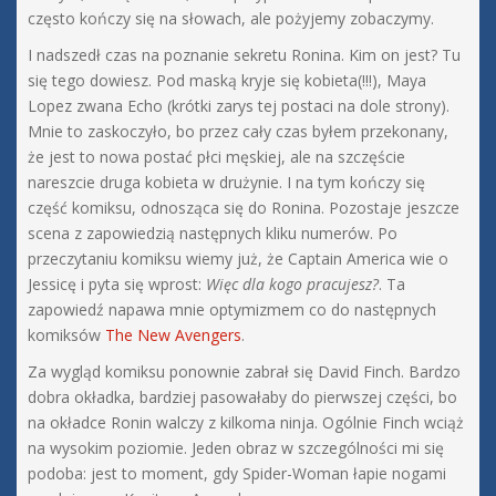
często kończy się na słowach, ale pożyjemy zobaczymy.
I nadszedł czas na poznanie sekretu Ronina. Kim on jest? Tu
się tego dowiesz. Pod maską kryje się kobieta(!!!), Maya
Lopez zwana Echo (krótki zarys tej postaci na dole strony).
Mnie to zaskoczyło, bo przez cały czas byłem przekonany,
że jest to nowa postać płci męskiej, ale na szczęście
nareszcie druga kobieta w drużynie. I na tym kończy się
część komiksu, odnosząca się do Ronina. Pozostaje jeszcze
scena z zapowiedzią następnych kliku numerów. Po
przeczytaniu komiksu wiemy już, że Captain America wie o
Jessicę i pyta się wprost:
Więc dla kogo pracujesz?
. Ta
zapowiedź napawa mnie optymizmem co do następnych
komiksów
The New Avengers
.
Za wygląd komiksu ponownie zabrał się David Finch. Bardzo
dobra okładka, bardziej pasowałaby do pierwszej części, bo
na okładce Ronin walczy z kilkoma ninja. Ogólnie Finch wciąż
na wysokim poziomie. Jeden obraz w szczególności mi się
podoba: jest to moment, gdy Spider-Woman łapie nogami