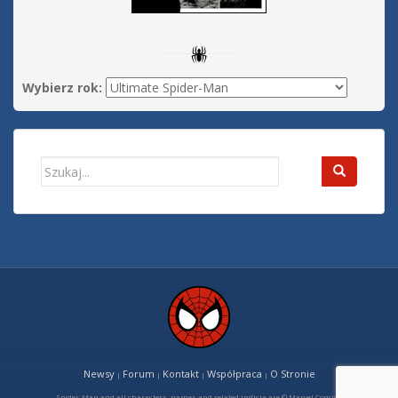
Wybierz rok:
Search
for:
Newsy
Forum
Kontakt
Współpraca
O Stronie
|
|
|
|
Spider-Man and all characters, names and related indicia are © Marvel Comics