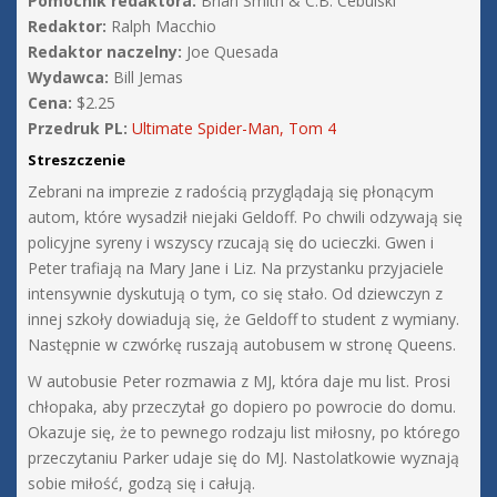
Pomocnik redaktora:
Brian Smith & C.B. Cebulski
Redaktor:
Ralph Macchio
Redaktor naczelny:
Joe Quesada
Wydawca:
Bill Jemas
Cena:
$2.25
Przedruk PL:
Ultimate Spider-Man, Tom 4
Streszczenie
Zebrani na imprezie z radością przyglądają się płonącym
autom, które wysadził niejaki Geldoff. Po chwili odzywają się
policyjne syreny i wszyscy rzucają się do ucieczki. Gwen i
Peter trafiają na Mary Jane i Liz. Na przystanku przyjaciele
intensywnie dyskutują o tym, co się stało. Od dziewczyn z
innej szkoły dowiadują się, że Geldoff to student z wymiany.
Następnie w czwórkę ruszają autobusem w stronę Queens.
W autobusie Peter rozmawia z MJ, która daje mu list. Prosi
chłopaka, aby przeczytał go dopiero po powrocie do domu.
Okazuje się, że to pewnego rodzaju list miłosny, po którego
przeczytaniu Parker udaje się do MJ. Nastolatkowie wyznają
sobie miłość, godzą się i całują.