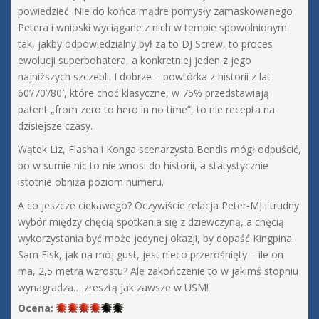
powiedzieć. Nie do końca mądre pomysły zamaskowanego
Petera i wnioski wyciągane z nich w tempie spowolnionym
tak, jakby odpowiedzialny był za to DJ Screw, to proces
ewolucji superbohatera, a konkretniej jeden z jego
najniższych szczebli. I dobrze – powtórka z historii z lat
60’/70’/80′, które choć klasyczne, w 75% przedstawiają
patent „from zero to hero in no time”, to nie recepta na
dzisiejsze czasy.
Wątek Liz, Flasha i Konga scenarzysta Bendis mógł odpuścić,
bo w sumie nic to nie wnosi do historii, a statystycznie
istotnie obniża poziom numeru.
A co jeszcze ciekawego? Oczywiście relacja Peter-MJ i trudny
wybór między chęcią spotkania się z dziewczyną, a chęcią
wykorzystania być może jedynej okazji, by dopaść Kingpina.
Sam Fisk, jak na mój gust, jest nieco przerośnięty – ile on
ma, 2,5 metra wzrostu? Ale zakończenie to w jakimś stopniu
wynagradza… zresztą jak zawsze w USM!
Ocena: