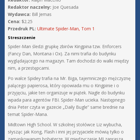
Redaktor naczelny:
Joe Quesada
Wydawca:
Bill Jemas
Cena:
$2.25
Przedruk PL:
Ultimate Spider-Man, Tom 1
Streszczenie
Spider-Man śledzi grupkę zbirów Kingpina tzw. Enforcers
(Fancy Dan, Montana i Ox). Za nimi trafia do budynku
wyglądającego na magazyn. Tam dochodzi do walki między
nim, a przestępcami.
Po walce Spidey trafia na Mr. Biga, tajemniczego mężczyznę
palącego papierosa, który opowiada mu o Kingpinie i o
przyjęciu, jakie ten organizuje w piątek. Nagle do budynku
wpada para agentów FBI. Spider-Man ucieka. Następnego
dnia Peter czyta w gazecie „Daily Bugle” same brednie na
temat Spider-Mana.
Midtown High School. W szkolnej stołówce Liz wybucha,
słysząc jak Kong, Flash i inni jej przyjaciele mówią tylko o
zamaskowanym bohaterze. W międzyczasie MJ zaprasza