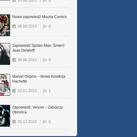
20.08.2025
0
Nowa zapowiedź Mucha Comics
06.08.2023
0
Zapowiedź Spider-Man: Śmierć
Jean DeWolff
30.06.2023
0
Marvel Origins – Nowa Kolekcja
Hachette
10.01.2023
1
Zapowiedź: Venom – Zabójczy
Obrońca
05.11.2022
0