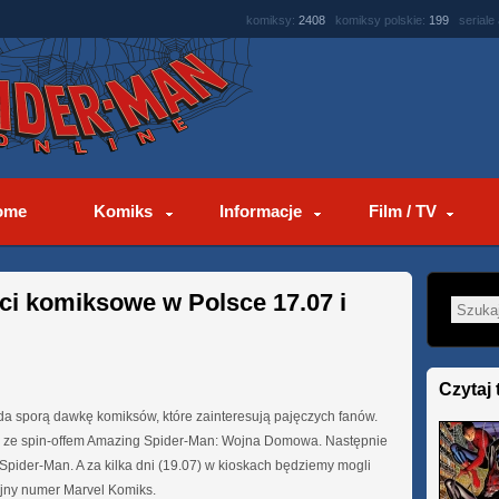
komiksy:
2408
komiksy polskie:
199
seriale
ome
Komiks
Informacje
Film / TV
i komiksowe w Polsce 17.07 i
Czytaj 
yda sporą dawkę komiksów, które zainteresują pajęczych fanów.
 ze spin-offem Amazing Spider-Man: Wojna Domowa. Następnie
Spider-Man. A za kilka dni (19.07) w kioskach będziemy mogli
ejny numer Marvel Komiks.