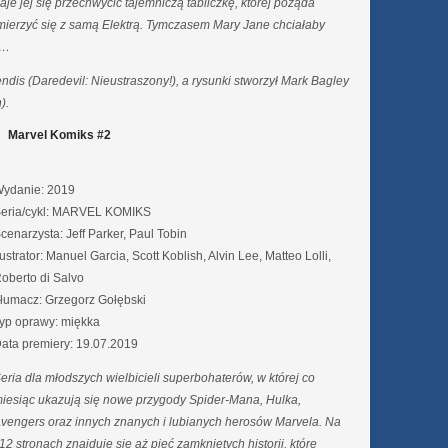
aje jej się przechwycić tajemniczą tabliczkę, której pożąda
mierzyć się z samą Elektrą. Tymczasem Mary Jane chciałaby
o…
ndis (Daredevil: Nieustraszony!), a rysunki stworzył Mark Bagley
).
Marvel Komiks #2
ydanie: 2019
eria/cykl: MARVEL KOMIKS
cenarzysta: Jeff Parker, Paul Tobin
lustrator: Manuel Garcia, Scott Koblish, Alvin Lee, Matteo Lolli,
oberto di Salvo
łumacz: Grzegorz Gołębski
yp oprawy: miękka
ata premiery: 19.07.2019
eria dla młodszych wielbicieli superbohaterów, w której co
iesiąc ukazują się nowe przygody Spider-Mana, Hulka,
vengers oraz innych znanych i lubianych herosów Marvela. Na
12 stronach znajduje się aż pięć zamkniętych historii, które