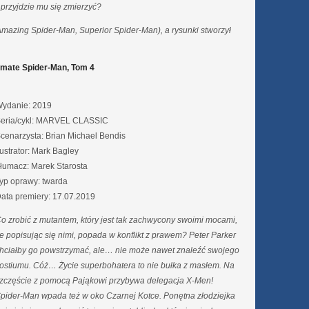
 przyjdzie mu się zmierzyć?
Amazing Spider-Man, Superior Spider-Man), a rysunki stworzył
imate Spider-Man, Tom 4
ydanie: 2019
eria/cykl: MARVEL CLASSIC
cenarzysta: Brian Michael Bendis
lustrator: Mark Bagley
łumacz: Marek Starosta
yp oprawy: twarda
ata premiery: 17.07.2019
o zrobić z mutantem, który jest tak zachwycony swoimi mocami,
e popisując się nimi, popada w konflikt z prawem? Peter Parker
hciałby go powstrzymać, ale… nie może nawet znaleźć swojego
ostiumu. Cóż… Życie superbohatera to nie bułka z masłem. Na
zczęście z pomocą Pająkowi przybywa delegacja X-Men!
pider-Man wpada też w oko Czarnej Kotce. Ponętna złodziejka