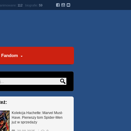
 animowane:
112
biografie:
59
Fandom
też:
Kolekcja Hachette: Marvel Must-
Have. Pierwszy tom Spider-Men
już w sprzedaży