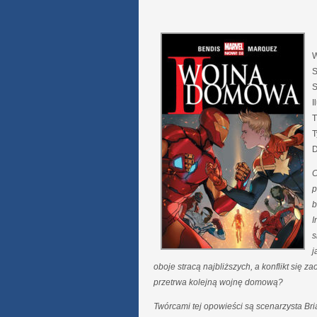
W
S
S
I
T
T
D
C
p
b
I
s
j
oboje stracą najbliższych, a konflikt się 
przetrwa kolejną wojnę domową?
Twórcami tej opowieści są scenarzysta Bria