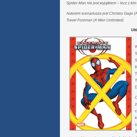
Spider-Man nie jest wyjątkiem – lecz z kim
Autorem scenariusza jest Christos Gage (
Travel Foreman (X-Men Unlimited).
Ult
W
S
S
I
T
T
D
C
ż
c
k
s
S