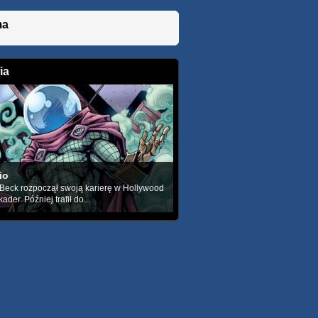
ma
ia
io
Beck rozpoczął swoją karierę w Hollywood
ader. Później trafił do...