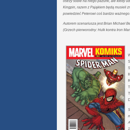
ostrzy sobie na niego pazurki, ale kiedy ud
Kingpin, razem z Pająkiem będą musieli z
powiedzieć Peterowi coś bardzo ważneg
Autorem scenariusza jest Brian Michael Be
(Grzech pierworodny: Hulk kontra Iron Man
W
S
S
I
R
T
T
D
S
m
A
1