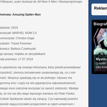
d Marquez, autor ilustracji do All-New X-Men i Niezwyciężonego
Rekla
 Domowa: Amazing Spider-Man
Biograf
ydanie: 2019
eria/cykl: MARVEL NOW 2.0
cenarzysta: Christos Gage
lustrator: Travel Foreman
łumacz: Bartosz Czartoryski
yp oprawy: miękka ze skrzydełkami
Myster
ata premiery: 17.07.2019
Quentin 
jako kask
o ujawnieniu się nowego Inhumana, który potrafi przewidywać
rzyszłość, ziemscy bohaterowie zastanawiają się, co z nim
robić. Wszyscy zgadzają się co do jednego: Ulysses ma
gromną moc i ciąży na nim gigantyczna odpowiedzialność,
latego musi ostrożnie korzystać ze swoich zdolności. Wydaje
ię, że nie ma dla niego lepszego mentora niż Peter Parker.
ś bliski Spideyowi okaże się zdrajcą. Czy naprawdę powróci
jaciele stają przeciwko przyjaciołom w całym uniwersum i