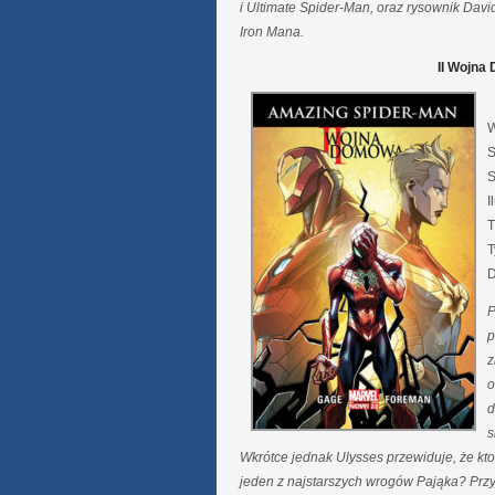
i Ultimate Spider-Man, oraz rysownik Davi
Iron Mana.
II Wojna
W
S
S
I
T
T
D
P
p
z
o
d
s
Wkrótce jednak Ulysses przewiduje, że kto
jeden z najstarszych wrogów Pająka? Przy