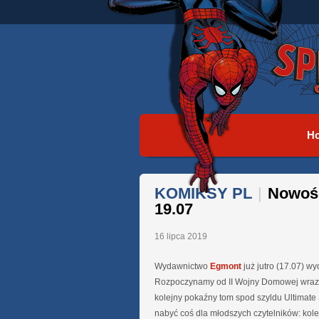
H
KOMIKSY PL
|
Nowośc
19.07
16 lipca 2019
Wydawnictwo
Egmont
już jutro (17.07) w
Rozpoczynamy od II Wojny Domowej wraz
kolejny pokaźny tom spod szyldu Ultimate 
nabyć coś dla młodszych czytelników: kol