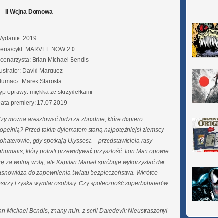
II Wojna Domowa
ydanie: 2019
eria/cykl: MARVEL NOW 2.0
cenarzysta: Brian Michael Bendis
lustrator: David Marquez
łumacz: Marek Starosta
yp oprawy: miękka ze skrzydełkami
ata premiery: 17.07.2019
zy można aresztować ludzi za zbrodnie, które dopiero
opełnią? Przed takim dylematem staną najpotężniejsi ziemscy
ohaterowie, gdy spotkają Ulyssesa – przedstawiciela rasy
nhumans, który potrafi przewidywać przyszłość. Iron Man opowie
ię za wolną wolą, ale Kapitan Marvel spróbuje wykorzystać dar
asnowidza do zapewnienia światu bezpieczeństwa. Wkrótce
zaostrzy i zyska wymiar osobisty. Czy społeczność superbohaterów
n Michael Bendis, znany m.in. z serii Daredevil: Nieustraszony!