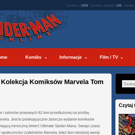
komiksy:
2408
komiksy polskie:
199
seriale
ome
Komiks
Informacje
Film / TV
 Kolekcja Komiksów Marvela Tom
Czytaj 
ów i salonów prasowych 82 tom przedłużonej na prośbę
arvela. Jest to polskojęzyczne zbiorcze wydanie komiksów
awiającą heroiczną śmierć Ultimate Spider-Mana. Swego czasu
społeczności czytelników Marvela, toteż fani młodszej wersji