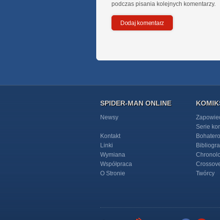
podczas pisania kolejnych komentarzy.
SPIDER-MAN ONLINE
KOMIK
Newsy
Zapowie
Serie k
Kontakt
Bohater
Linki
Bibliogra
Wymiana
Chronol
Współpraca
Crossov
O Stronie
Twórcy