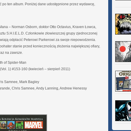
ąć po ten album. Poniżej dane udostępnione przez wydawcę,
Mana – Norman Osborn, doktor Otto Octavius, Kraven Łowca,
esztu S.H.I.E.L.D. Członkowie złowieszczej grupy zjednoczonej
wiają odpłacić Peterowi Parkerowi za swoje niepowodzenia.
bohater stanie przed koniecznością złożenia największej ofiary,
raz na zawsze.
th of Spider-Man
Vol. 1) #153-160 (kwiecień – sierpień 2011)
hris Samnee, Mark Bagley
rande, Chris Samnee, Andy Lanning, Andrew Henessy