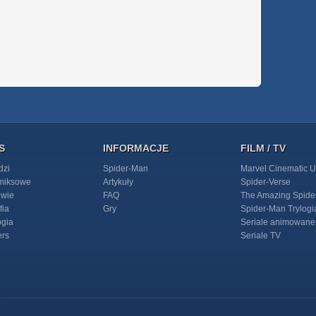
S
INFORMACJE
FILM / TV
dzi
Spider-Man
Marvel Cinematic U
omiksowe
Artykuły
Spider-Verse
owie
FAQ
The Amazing Spide
fia
Gry
Spider-Man Trylogi
ogia
Seriale animowane
ers
Seriale TV