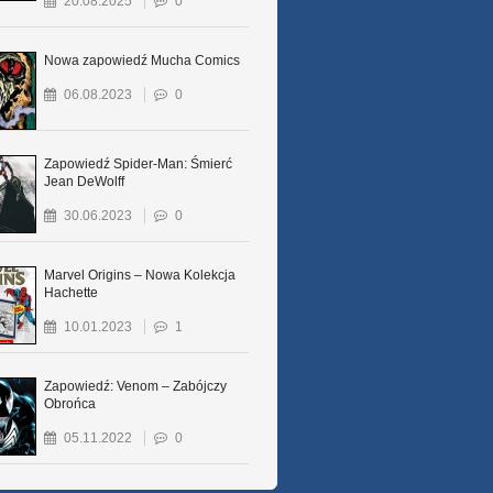
20.08.2025
0
Nowa zapowiedź Mucha Comics
06.08.2023
0
Zapowiedź Spider-Man: Śmierć
Jean DeWolff
30.06.2023
0
Marvel Origins – Nowa Kolekcja
Hachette
10.01.2023
1
Zapowiedź: Venom – Zabójczy
Obrońca
05.11.2022
0