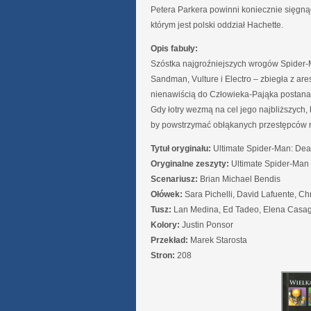
Petera Parkera powinni koniecznie sięgn
którym jest polski oddział Hachette.
Opis fabuły:
Szóstka najgroźniejszych wrogów Spider-
Sandman, Vulture i Electro – zbiegła z ar
nienawiścią do Człowieka-Pająka postana
Gdy łotry wezmą na cel jego najbliższych, 
by powstrzymać obłąkanych przestępców 
Tytuł oryginału:
Ultimate Spider-Man: Dea
Oryginalne zeszyty:
Ultimate Spider-Man (
Scenariusz:
Brian Michael Bendis
Ołówek:
Sara Pichelli, David Lafuente, C
Tusz:
Lan Medina, Ed Tadeo, Elena Casag
Kolory:
Justin Ponsor
Przekład:
Marek Starosta
Stron:
208