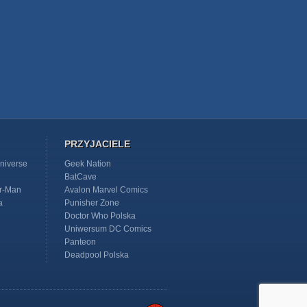
PRZYJACIELE
niverse
Geek Nation
BatCave
r-Man
Avalon Marvel Comics
a
Punisher Zone
Doctor Who Polska
Uniwersum DC Comics
Panteon
Deadpool Polska