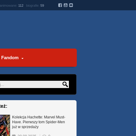
 animowane:
112
biografie:
59
Fandom
też:
Kolekcja Hachette: Marvel Must-
Have. Pierwszy tom Spider-Men
już w sprzedaży