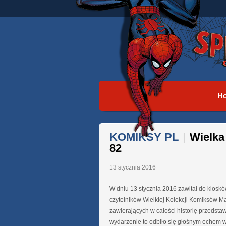
H
KOMIKSY PL
|
Wielka
82
13 stycznia 2016
W dniu 13 stycznia 2016 zawitał do kiosk
czytelników Wielkiej Kolekcji Komiksów M
zawierających w całości historię przedst
wydarzenie to odbiło się głośnym echem w 