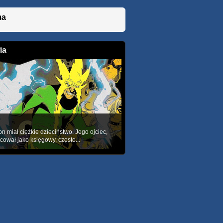
ma
ia
o
on miał ciężkie dzieciństwo. Jego ojciec,
acował jako księgowy, często...