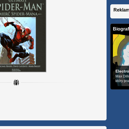
Rekla
Biograf
Electr
Max Dill
który pr