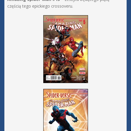
częścią tego epickiego crossoveru.