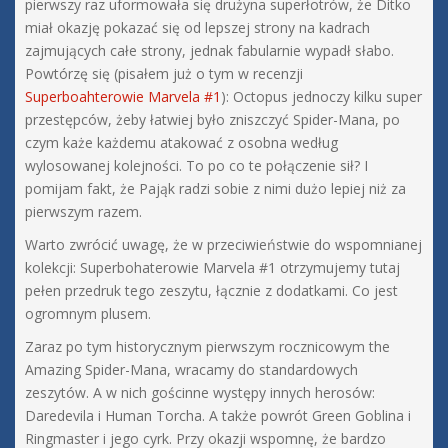
pierwszy raz uformowała się drużyna superłotrów, że Ditko
miał okazję pokazać się od lepszej strony na kadrach
zajmujących całe strony, jednak fabularnie wypadł słabo.
Powtórzę się (pisałem już o tym w recenzji
Superboahterowie Marvela #1
): Octopus jednoczy kilku super
przestępców, żeby łatwiej było zniszczyć Spider-Mana, po
czym każe każdemu atakować z osobna według
wylosowanej kolejności. To po co te połączenie sił? I
pomijam fakt, że Pająk radzi sobie z nimi dużo lepiej niż za
pierwszym razem.
Warto zwrócić uwagę, że w przeciwieństwie do wspomnianej
kolekcji: Superbohaterowie Marvela #1 otrzymujemy tutaj
pełen przedruk tego zeszytu, łącznie z dodatkami. Co jest
ogromnym plusem.
Zaraz po tym historycznym pierwszym rocznicowym the
Amazing Spider-Mana, wracamy do standardowych
zeszytów. A w nich gościnne występy innych herosów:
Daredevila i Human Torcha. A także powrót Green Goblina i
Ringmaster i jego cyrk. Przy okazji wspomnę, że bardzo