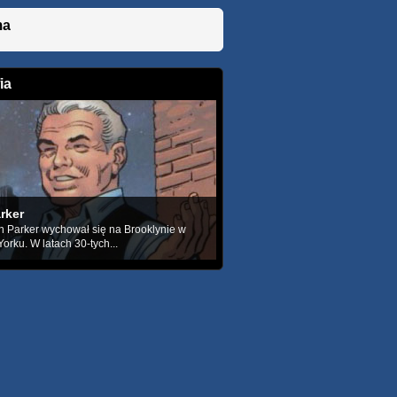
ma
ia
rker
 Parker wychował się na Brooklynie w
rku. W latach 30-tych...