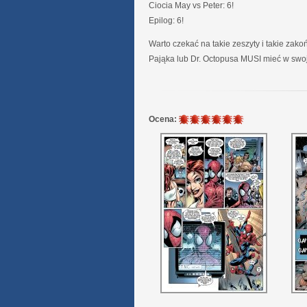
Ciocia May vs Peter: 6!
Epilog: 6!
Warto czekać na takie zeszyty i takie zako
Pająka lub Dr. Octopusa MUSI mieć w swoje
6
Ocena:
/
6