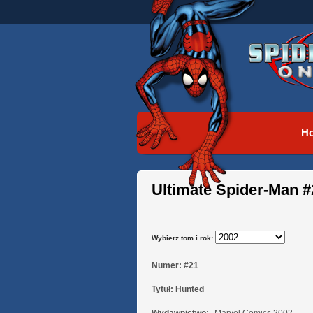
H
Ultimate Spider-Man #
Wybierz tom i rok:
Numer:
#21
Tytuł:
Hunted