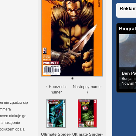
Rekla
Biograf
Ben Pa
Benjamin
Nowym Yo
⟨ Poprzedni
Następny numer
numer
⟩
n nie zgadza się
ammera
aven atakuje go.
 a następnie
 pokazem obala
Ultimate Spider-
Ultimate Spider-