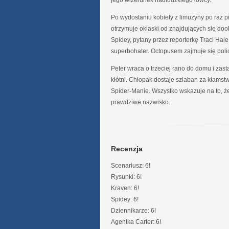
jego wizerunek nadludzkiego łowcy.
Po wydostaniu kobiety z limuzyny po raz p
otrzymuje oklaski od znajdujących się dook
Spidey, pytany przez reporterkę Traci Hal
superbohater. Octopusem zajmuje się polic
Peter wraca o trzeciej rano do domu i zas
kłótni. Chłopak dostaje szlaban za kłamst
Spider-Manie. Wszystko wskazuje na to, ż
prawdziwe nazwisko.
Recenzja
Scenariusz: 6!
Rysunki: 6!
Kraven: 6!
Spidey: 6!
Dziennikarze: 6!
Agentka Carter: 6!