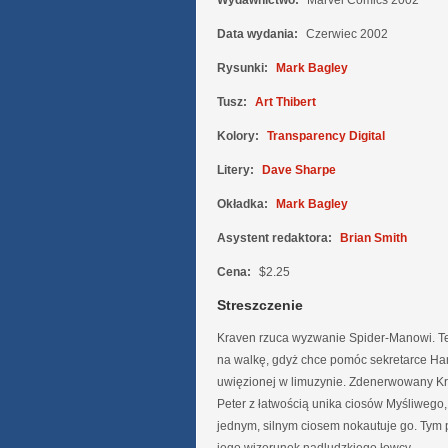
Wydawnictwo:
Marvel Comics 2002
Data wydania:
Czerwiec 2002
Rysunki:
Mark Bagley
Tusz:
Art Thibert
Kolory:
Transparency Digital
Litery:
Dave Sharpe
Okładka:
Mark Bagley
Asystent redaktora:
Brian Smith
Cena:
$2.25
Streszczenie
Kraven rzuca wyzwanie Spider-Manowi. Te
na walkę, gdyż chce pomóc sekretarce H
uwięzionej w limuzynie. Zdenerwowany Kr
Peter z łatwością unika ciosów Myśliwego,
jednym, silnym ciosem nokautuje go. Tym