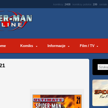
komiksy:
2408
komiksy polskie:
199
seriale
ome
Komiks
Informacje
Film / TV
21