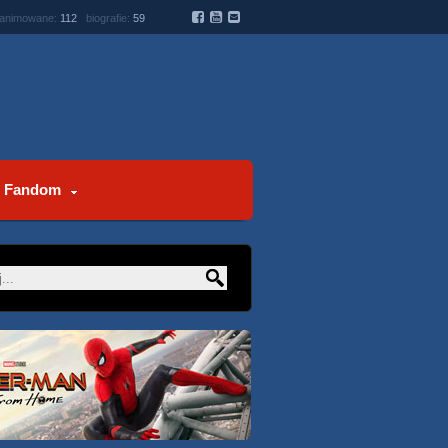
 animowane:
112
biografie:
59
Fandom