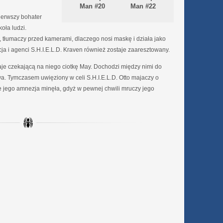
Man #20
Man #22
ierwszy bohater
oła ludzi.
e, tłumaczy przed kamerami, dlaczego nosi maskę i działa jako
ja i agenci S.H.I.E.L.D. Kraven również zostaje zaaresztowany.
taje czekającą na niego ciotkę May. Dochodzi między nimi do
wa. Tymczasem uwięziony w celi S.H.I.E.L.D. Otto majaczy o
e jego amnezja minęła, gdyż w pewnej chwili mruczy jego