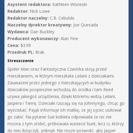
Asystent redaktora:
Kathleen Wisneski
Redaktor:
Nick Lowe
Redaktor naczelny:
C.B. Cebulski
Naczelny dyrektor kreatywny:
Joe Quesada
Wydawca:
Dan Buckley
Producent wykonawczy:
Alan Fine
Cena:
$3.99
Przedruk PL:
Brak
Streszczenie
Spider-Man oraz Fantastyczna Czwórka stoją przed
mieszkaniem, w którym mieszkała Leilani z dzieciakami.
Zauważeni przez jednego z mieszkających w budynku
dzieciaków pospiesznie wchodzą do środka i tam Reed
używa jakiegoś urządzenia, dzięki któremu widzą Leilani,
Jaspera i Tierrę. Dzieciaki rzucają się na Johnny’ego, chcąc go
wyściskać. Pająk informuje ich matkę, że jej ojciec usiłował
go zabić. Na pytanie Sue kobieta odpowiada że nic nie
można z tym zrobić, próbowała wzniecić bunt, lecz ci, którzy
do niej dołączyli, zniknęli. Nie może pozwolić, aby Jasper