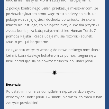
uruchamia maszynę, która niszczy broń wrogiej armii.
Z pokoju kontrolnego Leilani przekazuje mieszkańcom, że
pozbawili dyktatora broni, więc miasto należy do nich. Do
pokoju wpada jej ojciec i dochodzi do wniosku, że skoro
miasto nie jest jego, to nie będzie niczyje. Wciska przycisk i
zrzuca bombę, za którą natychmiast leci Human Torch. Z
pomocą Pająka i Reeda udaje mu się rozbroić ładunek.
Miasto jest już bezpieczne.
Po tygodniu wszyscy wracają do nowojorskiego mieszkania
Leilani, która dziękuje bohaterom za pomoc i żegna się z
nimi, decydując się na powrót z dziećmi do Under Jorku.
Recenzja
Po ostatnim numerze domyślałem się, że bardzo szybko
wrócimy do Under Jorku. I w sumie, nie wiem, co mam o tym
zeszycie powiedzieć…