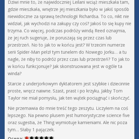
Dziwi mnie to, że najwidoczniej Leilani wciąż mieszkała tam,
gdzie mieszkała, wnętrze jej mieszkania było w jakiś sposób
niewidoczne za sprawą technologii Richardsa. To co, nikt nie
widział, jak wychodzi na zakupy czy coś? Jakoś to się kupy nie
trzyma. Co więcej, podczas podróży windą Reed oznajmia,
że jej ruch sugeruje, że poruszają się przez czas lub
przestrzeń. No to jak to w końcu jest? W trzecim numerze
serii Spider-Man pełzł tym tunelem do Nowego Jorku… a tu
nagle, że niby to podróż przez czas lub przestrzeń? To jak to
w końcu funkcjonuje? Jak skonstruowana jest w ogóle ta
winda?
Starcie z underjorkowym dyktatorem jest szybkie i dziecinnie
proste, wręcz naiwne. Szast, prast i po krzyku. Jakby Tom
Taylor nie miał pomysłu, jak ten wątek pociągnąć i skończyć.
Nie przemawia do mnie treść tego zeszytu. Liczyłem na coś
lepszego. Na pewno plusem jest humorystyczne science five
oraz sugestia, że Thing wymiotuje kamieniami. Ale nic poza
tym… Słaby 1 pajączek.
Ocena: