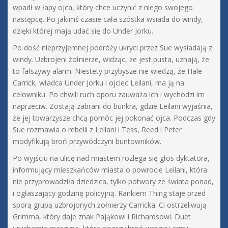
wpadł w łapy ojca, który chce uczynić z niego swojego
następcę. Po jakimś czasie cała szóstka wsiada do windy,
dzięki której mają udać się do Under Jorku.
Po dość nieprzyjemnej podróży ukryci przez Sue wysiadają z
windy. Uzbrojeni żołnierze, widząc, że jest pusta, uznają, że
to fałszywy alarm. Niestety przybysze nie wiedzą, że Hale
Carrick, władca Under Jorku i ojciec Leilani, ma ją na
celowniku. Po chwili ruch oporu zauważa ich i wychodzi im
naprzeciw. Zostają zabrani do bunkra, gdzie Leilani wyjaśnia,
że jej towarzysze chcą pomóc jej pokonać ojca. Podczas gdy
Sue rozmawia o rebelii z Leilani i Tess, Reed i Peter
modyfikują broń przywódczyni buntowników.
Po wyjściu na ulicę nad miastem rozlega się głos dyktatora,
informujący mieszkańców miasta o powrocie Leilani, która
nie przyprowadziła dziedzica, tylko potwory ze świata ponad,
i ogłaszający godzinę policyjną. Rankiem Thing staje przed
sporą grupą uzbrojonych żołnierzy Carricka. Ci ostrzeliwują
Grimma, który daje znak Pająkowi i Richardsowi. Duet