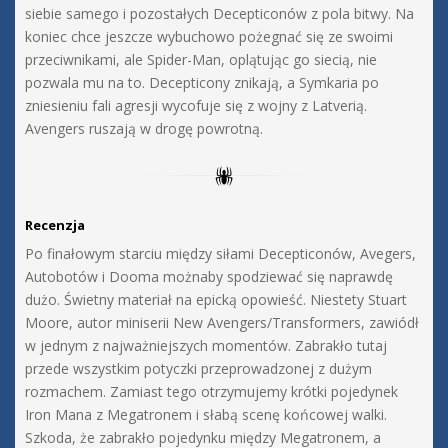
siebie samego i pozostałych Decepticonów z pola bitwy. Na
koniec chce jeszcze wybuchowo pożegnać się ze swoimi
przeciwnikami, ale Spider-Man, oplątując go siecią, nie
pozwala mu na to. Decepticony znikają, a Symkaria po
zniesieniu fali agresji wycofuje się z wojny z Latverią.
Avengers ruszają w drogę powrotną.
Recenzja
Po finałowym starciu między siłami Decepticonów, Avegers,
Autobotów i Dooma możnaby spodziewać się naprawdę
dużo. Świetny materiał na epicką opowieść. Niestety Stuart
Moore, autor miniserii New Avengers/Transformers, zawiódł
w jednym z najważniejszych momentów. Zabrakło tutaj
przede wszystkim potyczki przeprowadzonej z dużym
rozmachem. Zamiast tego otrzymujemy krótki pojedynek
Iron Mana z Megatronem i słabą scenę końcowej walki.
Szkoda, że zabrakło pojedynku między Megatronem, a