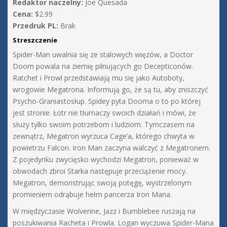
Redaktor naczelny:
Joe Quesada
Cena:
$2.99
Przedruk PL:
Brak
Streszczenie
Spider-Man uwalnia się ze stalowych więzów, a Doctor
Doom powala na ziemię pilnujących go Decepticonów.
Ratchet i Prowl przedstawiają mu się jako Autoboty,
wrogowie Megatrona. Informują go, że są tu, aby zniszczyć
Psycho-Graniastosłup. Spidey pyta Dooma o to po której
jest stronie. Łotr nie tłumaczy swoich działań i mówi, że
służy tylko swoim potrzebom i ludziom. Tymczasem na
zewnątrz, Megatron wyrzuca Cage’a, którego chwyta w
powietrzu Falcon. Iron Man zaczyna walczyć z Megatronem.
Z pojedynku zwycięsko wychodzi Megatron, ponieważ w
obwodach zbroi Starka następuje przeciążenie mocy.
Megatron, demonstrując swoją potęgę, wystrzelonym
promieniem odrąbuje hełm pancerza Iron Mana.
W międzyczasie Wolverine, Jazz i Bumblebee ruszają na
poszukiwania Racheta i Prowla. Logan wyczuwa Spider-Mana