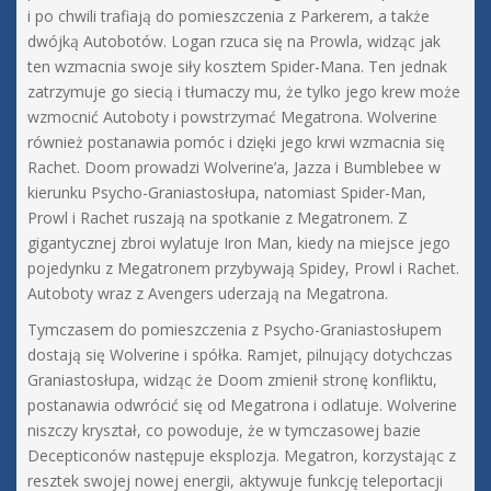
i po chwili trafiają do pomieszczenia z Parkerem, a także
dwójką Autobotów. Logan rzuca się na Prowla, widząc jak
ten wzmacnia swoje siły kosztem Spider-Mana. Ten jednak
zatrzymuje go siecią i tłumaczy mu, że tylko jego krew może
wzmocnić Autoboty i powstrzymać Megatrona. Wolverine
również postanawia pomóc i dzięki jego krwi wzmacnia się
Rachet. Doom prowadzi Wolverine’a, Jazza i Bumblebee w
kierunku Psycho-Graniastosłupa, natomiast Spider-Man,
Prowl i Rachet ruszają na spotkanie z Megatronem. Z
gigantycznej zbroi wylatuje Iron Man, kiedy na miejsce jego
pojedynku z Megatronem przybywają Spidey, Prowl i Rachet.
Autoboty wraz z Avengers uderzają na Megatrona.
Tymczasem do pomieszczenia z Psycho-Graniastosłupem
dostają się Wolverine i spółka. Ramjet, pilnujący dotychczas
Graniastosłupa, widząc że Doom zmienił stronę konfliktu,
postanawia odwrócić się od Megatrona i odlatuje. Wolverine
niszczy kryształ, co powoduje, że w tymczasowej bazie
Decepticonów następuje eksplozja. Megatron, korzystając z
resztek swojej nowej energii, aktywuje funkcję teleportacji