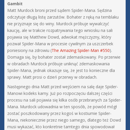
Gambit
Matt Murdock broni przed sądem Spider-Mana. Sędzina
odczytuje długą listę zarzutów. Bohater z ręką na temblaku
nie przyznaje się do winy. Murdock próbuje wywalczyć
kaucję, ale w trakcie rozpatrywania tego wniosku na sali
pojawia się Matthew Dowd, adwokat mężczyzny, który
pozwał Spider-Mana w procesie cywilnym za uszczerbek
poniesiony na zdrowiu (
The Amazing Spider-Man #550
).
Domaga się, by bohater został zdemaskowany. Po przerwie
w obradach Murdock próbuje uniknąć zdemaskowania
Spider-Mana, jednak okazuje się, że jest to konieczne dla
sprawy. Matt prosi o dzień przerwy w obradach.
Następnego dnia Matt przed wejściem na salę daje Spider-
Manowi kodeks karny. Już po rozpoczęciu dalszej części
procesu na sali pojawia się kilka osób przebranych za Spider-
Mana. Murdock udowadnia w ten sposób, że powód mógł
zostać poszkodowany przez kogoś w kostiumie Spider-
Mana, niekoniecznie przez niego samego, dlatego też Dowd
musi wykazać, kto konkretnie tamtego dnia spowodował