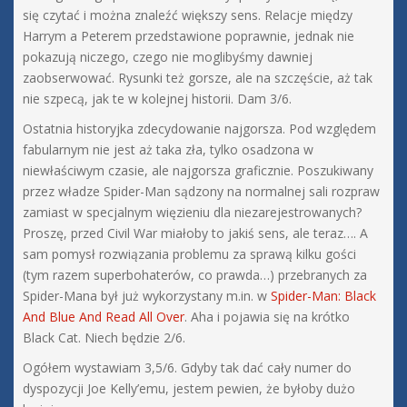
się czytać i można znaleźć większy sens. Relacje między
Harrym a Peterem przedstawione poprawnie, jednak nie
pokazują niczego, czego nie moglibyśmy dawniej
zaobserwować. Rysunki też gorsze, ale na szczęście, aż tak
nie szpecą, jak te w kolejnej historii. Dam 3/6.
Ostatnia historyjka zdecydowanie najgorsza. Pod względem
fabularnym nie jest aż taka zła, tylko osadzona w
niewłaściwym czasie, ale najgorsza graficznie. Poszukiwany
przez władze Spider-Man sądzony na normalnej sali rozpraw
zamiast w specjalnym więzieniu dla niezarejestrowanych?
Proszę, przed Civil War miałoby to jakiś sens, ale teraz…. A
sam pomysł rozwiązania problemu za sprawą kilku gości
(tym razem superbohaterów, co prawda…) przebranych za
Spider-Mana był już wykorzystany m.in. w
Spider-Man: Black
And Blue And Read All Over
. Aha i pojawia się na krótko
Black Cat. Niech będzie 2/6.
Ogółem wystawiam 3,5/6. Gdyby tak dać cały numer do
dyspozycji Joe Kelly’emu, jestem pewien, że byłoby dużo