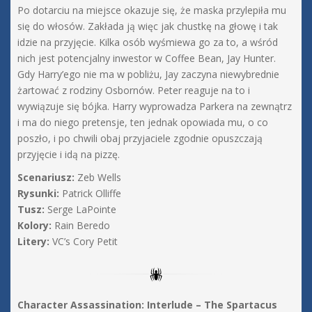
Po dotarciu na miejsce okazuje się, że maska przylepiła mu
się do włosów. Zakłada ją więc jak chustkę na głowę i tak
idzie na przyjęcie. Kilka osób wyśmiewa go za to, a wśród
nich jest potencjalny inwestor w Coffee Bean, Jay Hunter.
Gdy Harry’ego nie ma w pobliżu, Jay zaczyna niewybrednie
żartować z rodziny Osbornów. Peter reaguje na to i
wywiązuje się bójka. Harry wyprowadza Parkera na zewnątrz
i ma do niego pretensje, ten jednak opowiada mu, o co
poszło, i po chwili obaj przyjaciele zgodnie opuszczają
przyjęcie i idą na pizzę.
Scenariusz:
Zeb Wells
Rysunki:
Patrick Olliffe
Tusz:
Serge LaPointe
Kolory:
Rain Beredo
Litery:
VC’s Cory Petit
Character Assassination: Interlude – The Spartacus