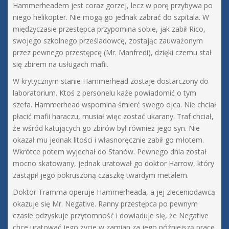
Hammerheadem jest coraz gorzej, lecz w porę przybywa po
niego helikopter. Nie mogą go jednak zabrać do szpitala. W
międzyczasie przestępca przypomina sobie, jak zabił Rico,
swojego szkolnego prześladowcę, zostając zauważonym
przez pewnego przestępcę (Mr. Manfredi), dzięki czemu stał
się zbirem na usługach mafii.
W krytycznym stanie Hammerhead zostaje dostarczony do
laboratorium. Ktoś z personelu każe powiadomić o tym
szefa. Hammerhead wspomina śmierć swego ojca. Nie chciał
płacić mafii haraczu, musiał więc zostać ukarany. Traf chciał,
że wśród katujących go zbirów był również jego syn. Nie
okazał mu jednak litości i własnoręcznie zabił go młotem.
Wkrótce potem wyjechał do Stanów. Pewnego dnia został
mocno skatowany, jednak uratował go doktor Harrow, który
zastąpił jego pokruszoną czaszkę twardym metalem.
Doktor Tramma operuje Hammerheada, a jej zleceniodawcą
okazuje się Mr. Negative. Ranny przestępca po pewnym
czasie odzyskuje przytomność i dowiaduje się, że Negative
chce uratować jego życie w zamian za jego późniejszą pracę