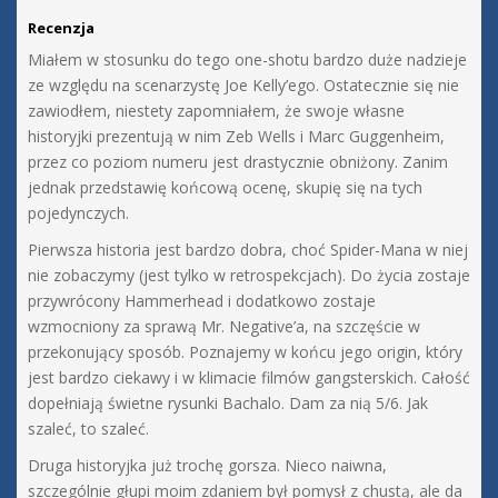
Recenzja
Miałem w stosunku do tego one-shotu bardzo duże nadzieje
ze względu na scenarzystę Joe Kelly’ego. Ostatecznie się nie
zawiodłem, niestety zapomniałem, że swoje własne
historyjki prezentują w nim Zeb Wells i Marc Guggenheim,
przez co poziom numeru jest drastycznie obniżony. Zanim
jednak przedstawię końcową ocenę, skupię się na tych
pojedynczych.
Pierwsza historia jest bardzo dobra, choć Spider-Mana w niej
nie zobaczymy (jest tylko w retrospekcjach). Do życia zostaje
przywrócony Hammerhead i dodatkowo zostaje
wzmocniony za sprawą Mr. Negative’a, na szczęście w
przekonujący sposób. Poznajemy w końcu jego origin, który
jest bardzo ciekawy i w klimacie filmów gangsterskich. Całość
dopełniają świetne rysunki Bachalo. Dam za nią 5/6. Jak
szaleć, to szaleć.
Druga historyjka już trochę gorsza. Nieco naiwna,
szczególnie głupi moim zdaniem był pomysł z chustą, ale da