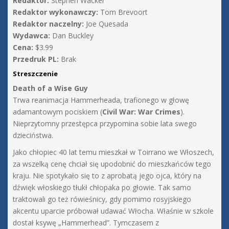
Redaktor:
Stephen Wacker
Redaktor wykonawczy:
Tom Brevoort
Redaktor naczelny:
Joe Quesada
Wydawca:
Dan Buckley
Cena:
$3.99
Przedruk PL:
Brak
Streszczenie
Death of a Wise Guy
Trwa reanimacja Hammerheada, trafionego w głowę
adamantowym pociskiem (
Civil War: War Crimes
).
Nieprzytomny przestępca przypomina sobie lata swego
dzieciństwa.
Jako chłopiec 40 lat temu mieszkał w Toirrano we Włoszech,
za wszelką cenę chciał się upodobnić do mieszkańców tego
kraju. Nie spotykało się to z aprobatą jego ojca, który na
dźwięk włoskiego tłukł chłopaka po głowie. Tak samo
traktowali go też rówieśnicy, gdy pomimo rosyjskiego
akcentu uparcie próbował udawać Włocha. Właśnie w szkole
dostał ksywę „Hammerhead”. Tymczasem z