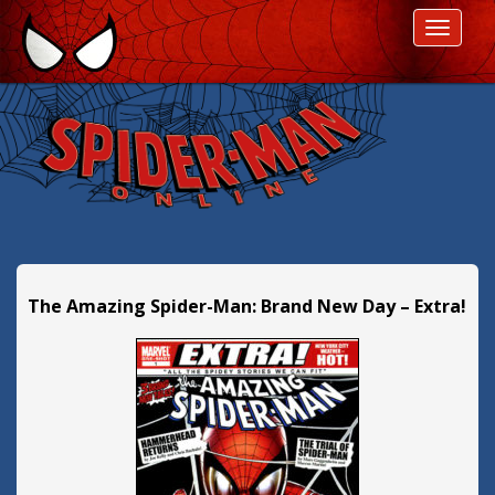
P
ROZWI
r
z
e
s
k
o
c
z
d
a
l
The Amazing Spider-Man: Brand New Day – Extra!
e
j