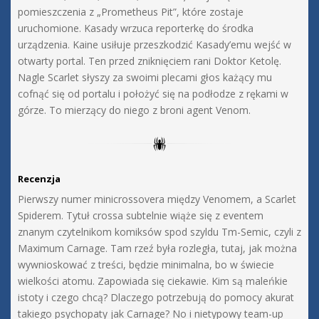
pomieszczenia z „Prometheus Pit”, które zostaje
uruchomione. Kasady wrzuca reporterkę do środka
urządzenia. Kaine usiłuje przeszkodzić Kasady’emu wejść w
otwarty portal. Ten przed zniknięciem rani Doktor Ketolę.
Nagle Scarlet słyszy za swoimi plecami głos każący mu
cofnąć się od portalu i położyć się na podłodze z rękami w
górze. To mierzący do niego z broni agent Venom.
Recenzja
Pierwszy numer minicrossovera między Venomem, a Scarlet
Spiderem. Tytuł crossa subtelnie wiąże się z eventem
znanym czytelnikom komiksów spod szyldu Tm-Semic, czyli z
Maximum Carnage. Tam rzeź była rozległa, tutaj, jak można
wywnioskować z treści, będzie minimalna, bo w świecie
wielkości atomu. Zapowiada się ciekawie. Kim są maleńkie
istoty i czego chcą? Dlaczego potrzebują do pomocy akurat
takiego psychopaty jak Carnage? No i nietypowy team-up