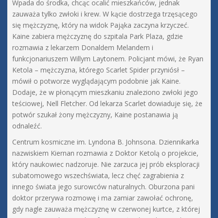
Wpada do środka, chcąc ocalić mieszkańców, jednak
zauważa tylko zwłoki i krew. W kącie dostrzega trzęsącego
się mężczyznę, który na widok Pająka zaczyna krzyczeć.
Kaine zabiera mężczyznę do szpitala Park Plaza, gdzie
rozmawia z lekarzem Donaldem Melandem i
funkcjonariuszem Willym Laytonem. Policjant mówi, że Ryan
Ketola – mężczyzna, którego Scarlet Spider przyniósł –
mówił o potworze wyglądającym podobnie jak Kaine.
Dodaje, że w płonącym mieszkaniu znaleziono zwłoki jego
teściowej, Nell Fletcher. Od lekarza Scarlet dowiaduje się, że
potwór szukał żony mężczyzny, Kaine postanawia ją
odnaleźć.
Centrum kosmiczne im. Lyndona B. Johnsona. Dziennikarka
nazwiskiem Kiernan rozmawia z Doktor Ketolą o projekcie,
który naukowiec nadzoruje. Nie zarzuca jej prób eksploracji
subatomowego wszechświata, lecz chęć zagrabienia z
innego świata jego surowców naturalnych. Oburzona pani
doktor przerywa rozmowę i ma zamiar zawołać ochronę,
gdy nagle zauważa mężczyznę w czerwonej kurtce, z której