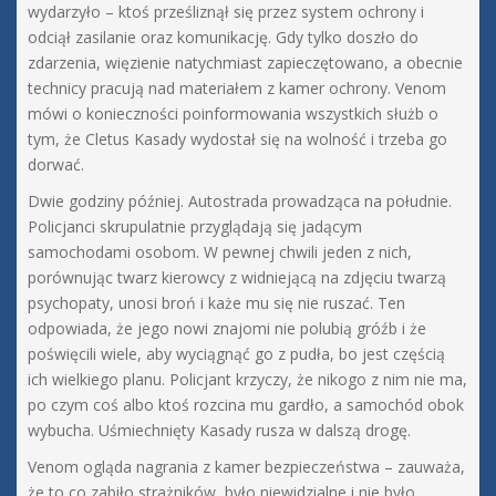
wydarzyło – ktoś prześliznął się przez system ochrony i
odciął zasilanie oraz komunikację. Gdy tylko doszło do
zdarzenia, więzienie natychmiast zapieczętowano, a obecnie
technicy pracują nad materiałem z kamer ochrony. Venom
mówi o konieczności poinformowania wszystkich służb o
tym, że Cletus Kasady wydostał się na wolność i trzeba go
dorwać.
Dwie godziny później. Autostrada prowadząca na południe.
Policjanci skrupulatnie przyglądają się jadącym
samochodami osobom. W pewnej chwili jeden z nich,
porównując twarz kierowcy z widniejącą na zdjęciu twarzą
psychopaty, unosi broń i każe mu się nie ruszać. Ten
odpowiada, że jego nowi znajomi nie polubią gróźb i że
poświęcili wiele, aby wyciągnąć go z pudła, bo jest częścią
ich wielkiego planu. Policjant krzyczy, że nikogo z nim nie ma,
po czym coś albo ktoś rozcina mu gardło, a samochód obok
wybucha. Uśmiechnięty Kasady rusza w dalszą drogę.
Venom ogląda nagrania z kamer bezpieczeństwa – zauważa,
że to co zabiło strażników, było niewidzialne i nie było