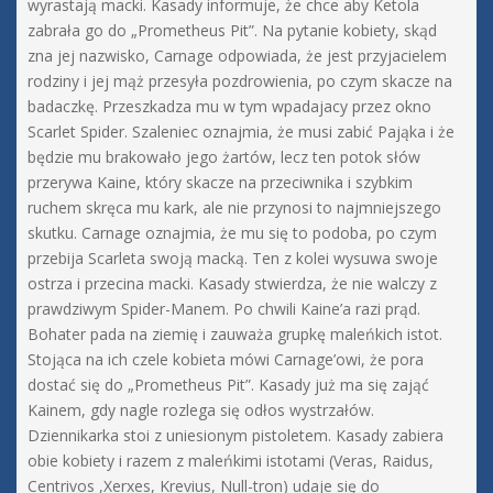
wyrastają macki. Kasady informuje, że chce aby Ketola
zabrała go do „Prometheus Pit”. Na pytanie kobiety, skąd
zna jej nazwisko, Carnage odpowiada, że jest przyjacielem
rodziny i jej mąż przesyła pozdrowienia, po czym skacze na
badaczkę. Przeszkadza mu w tym wpadajacy przez okno
Scarlet Spider. Szaleniec oznajmia, że musi zabić Pająka i że
będzie mu brakowało jego żartów, lecz ten potok słów
przerywa Kaine, który skacze na przeciwnika i szybkim
ruchem skręca mu kark, ale nie przynosi to najmniejszego
skutku. Carnage oznajmia, że mu się to podoba, po czym
przebija Scarleta swoją macką. Ten z kolei wysuwa swoje
ostrza i przecina macki. Kasady stwierdza, że nie walczy z
prawdziwym Spider-Manem. Po chwili Kaine’a razi prąd.
Bohater pada na ziemię i zauważa grupkę maleńkich istot.
Stojąca na ich czele kobieta mówi Carnage’owi, że pora
dostać się do „Prometheus Pit”. Kasady już ma się zająć
Kainem, gdy nagle rozlega się odłos wystrzałów.
Dziennikarka stoi z uniesionym pistoletem. Kasady zabiera
obie kobiety i razem z maleńkimi istotami (Veras, Raidus,
Centrivos ,Xerxes, Krevius, Null-tron) udaje się do