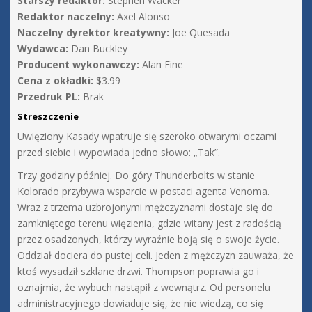
Starszy redaktor:
Stephen Wacker
Redaktor naczelny:
Axel Alonso
Naczelny dyrektor kreatywny:
Joe Quesada
Wydawca:
Dan Buckley
Producent wykonawczy:
Alan Fine
Cena z okładki:
$3.99
Przedruk PL:
Brak
Streszczenie
Uwięziony Kasady wpatruje się szeroko otwarymi oczami
przed siebie i wypowiada jedno słowo: „Tak”.
Trzy godziny później. Do góry Thunderbolts w stanie
Kolorado przybywa wsparcie w postaci agenta Venoma.
Wraz z trzema uzbrojonymi mężczyznami dostaje się do
zamkniętego terenu więzienia, gdzie witany jest z radością
przez osadzonych, którzy wyraźnie boją się o swoje życie.
Oddział dociera do pustej celi. Jeden z mężczyzn zauważa, że
ktoś wysadził szklane drzwi. Thompson poprawia go i
oznajmia, że wybuch nastąpił z wewnątrz. Od personelu
administracyjnego dowiaduje się, że nie wiedzą, co się