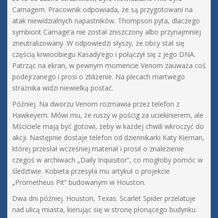
Carnagem. Pracownik odpowiada, że są przygotowani na
atak niewidzialnych napastników. Thompson pyta, dlaczego
symbiont Carnage’a nie został zniszczony albo przynajmniej
zneutralizowany. W odpowiedzi słyszy, że obcy stał się
częścią krwioobiegu Kasady’ego i połączył się z jego DNA.
Patrząc na ekran, w pewnym momencie Venom zauważa coś
podejrzanego i prosi o zbliżenie. Na plecach martwego
strażnika widzi niewielką postać.
Później. Na dworzu Venom rozmawia przez telefon z
Hawkeyem. Mówi mu, że ruszy w pościg za uciekinierem, ale
Mściciele mają być gotowi, żeby w każdej chwili wkroczyć do
akcji. Następnie dostaje telefon od dziennikarki Katy Kiernan,
której przesłał wcześniej materiał i prosił o znalezienie
czegoś w archiwach „Daily Inquisitor”, co mogłoby pomóc w
śledztwie. Kobieta przesyła mu artykuł o projekcie
„Prometheus Pit” budowanym w Houston.
Dwa dni później. Houston, Texas. Scarlet Spider przelatuje
nad ulicą miasta, kierując się w stronę płonącego budynku.