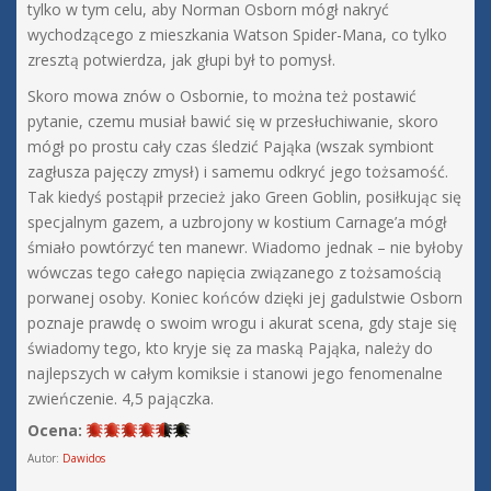
tylko w tym celu, aby Norman Osborn mógł nakryć
wychodzącego z mieszkania Watson Spider-Mana, co tylko
zresztą potwierdza, jak głupi był to pomysł.
Skoro mowa znów o Osbornie, to można też postawić
pytanie, czemu musiał bawić się w przesłuchiwanie, skoro
mógł po prostu cały czas śledzić Pająka (wszak symbiont
zagłusza pajęczy zmysł) i samemu odkryć jego tożsamość.
Tak kiedyś postąpił przecież jako Green Goblin, posiłkując się
specjalnym gazem, a uzbrojony w kostium Carnage’a mógł
śmiało powtórzyć ten manewr. Wiadomo jednak – nie byłoby
wówczas tego całego napięcia związanego z tożsamością
porwanej osoby. Koniec końców dzięki jej gadulstwie Osborn
poznaje prawdę o swoim wrogu i akurat scena, gdy staje się
świadomy tego, kto kryje się za maską Pająka, należy do
najlepszych w całym komiksie i stanowi jego fenomenalne
zwieńczenie. 4,5 pajączka.
Ocena:
Autor:
Dawidos