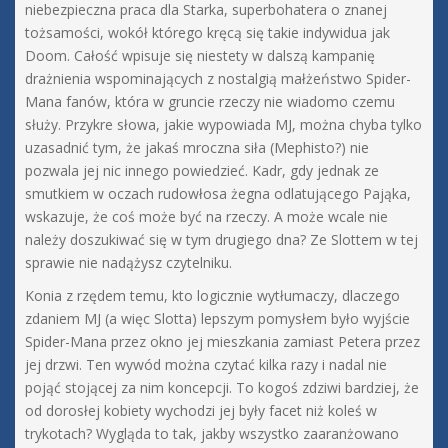
niebezpieczna praca dla Starka, superbohatera o znanej
tożsamości, wokół którego kręcą się takie indywidua jak
Doom. Całość wpisuje się niestety w dalszą kampanię
drażnienia wspominających z nostalgią małżeństwo Spider-
Mana fanów, która w gruncie rzeczy nie wiadomo czemu
służy. Przykre słowa, jakie wypowiada MJ, można chyba tylko
uzasadnić tym, że jakaś mroczna siła (Mephisto?) nie
pozwala jej nic innego powiedzieć. Kadr, gdy jednak ze
smutkiem w oczach rudowłosa żegna odlatującego Pająka,
wskazuje, że coś może być na rzeczy. A może wcale nie
należy doszukiwać się w tym drugiego dna? Ze Slottem w tej
sprawie nie nadążysz czytelniku.
Konia z rzędem temu, kto logicznie wytłumaczy, dlaczego
zdaniem MJ (a więc Slotta) lepszym pomysłem było wyjście
Spider-Mana przez okno jej mieszkania zamiast Petera przez
jej drzwi. Ten wywód można czytać kilka razy i nadal nie
pojąć stojącej za nim koncepcji. To kogoś zdziwi bardziej, że
od dorosłej kobiety wychodzi jej były facet niż koleś w
trykotach? Wygląda to tak, jakby wszystko zaaranżowano