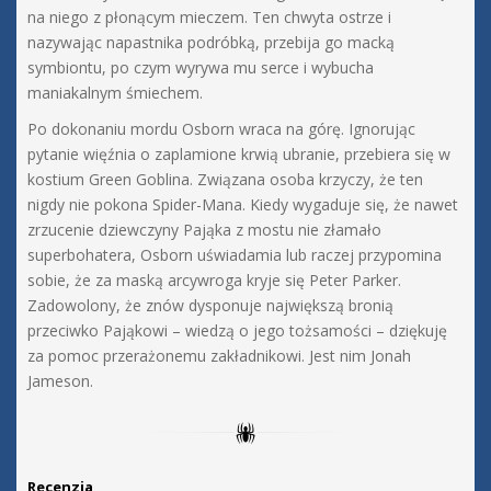
na niego z płonącym mieczem. Ten chwyta ostrze i
nazywając napastnika podróbką, przebija go macką
symbiontu, po czym wyrywa mu serce i wybucha
maniakalnym śmiechem.
Po dokonaniu mordu Osborn wraca na górę. Ignorując
pytanie więźnia o zaplamione krwią ubranie, przebiera się w
kostium Green Goblina. Związana osoba krzyczy, że ten
nigdy nie pokona Spider-Mana. Kiedy wygaduje się, że nawet
zrzucenie dziewczyny Pająka z mostu nie złamało
superbohatera, Osborn uświadamia lub raczej przypomina
sobie, że za maską arcywroga kryje się Peter Parker.
Zadowolony, że znów dysponuje największą bronią
przeciwko Pająkowi – wiedzą o jego tożsamości – dziękuję
za pomoc przerażonemu zakładnikowi. Jest nim Jonah
Jameson.
Recenzja