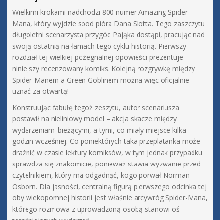
Wielkimi krokami nadchodzi 800 numer Amazing Spider-
Mana, który wyjdzie spod pióra Dana Slotta. Tego zaszczytu
długoletni scenarzysta przygód Pająka dostąpi, pracując nad
swoją ostatnią na łamach tego cyklu historią. Pierwszy
rozdział tej wielkiej pożegnalnej opowieści prezentuje
niniejszy recenzowany komiks. Kolejną rozgrywkę między
Spider-Manem a Green Goblinem można więc oficjalnie
uznać za otwartą!
Konstruując fabułę tegoż zeszytu, autor scenariusza
postawił na nieliniowy model – akcja skacze między
wydarzeniami bieżącymi, a tymi, co miały miejsce kilka
godzin wcześniej. Co poniektórych taka przeplatanka może
drażnić w czasie lektury komiksów, w tym jednak przypadku
sprawdza się znakomicie, ponieważ stawia wyzwanie przed
czytelnikiem, który ma odgadnąć, kogo porwał Norman
Osborn. Dla jasności, centralną figurą pierwszego odcinka tej
oby wiekopomnej historii jest właśnie arcywróg Spider-Mana,
którego rozmowa z uprowadzoną osobą stanowi oś