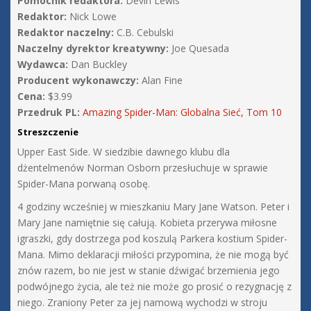
Pomocnik redaktora:
Devin Lewis
Redaktor:
Nick Lowe
Redaktor naczelny:
C.B. Cebulski
Naczelny dyrektor kreatywny:
Joe Quesada
Wydawca:
Dan Buckley
Producent wykonawczy:
Alan Fine
Cena:
$3.99
Przedruk PL:
Amazing Spider-Man: Globalna Sieć, Tom 10
Streszczenie
Upper East Side. W siedzibie dawnego klubu dla
dżentelmenów Norman Osborn przesłuchuje w sprawie
Spider-Mana porwaną osobę.
4 godziny wcześniej w mieszkaniu Mary Jane Watson. Peter i
Mary Jane namiętnie się całują. Kobieta przerywa miłosne
igraszki, gdy dostrzega pod koszulą Parkera kostium Spider-
Mana. Mimo deklaracji miłości przypomina, że nie mogą być
znów razem, bo nie jest w stanie dźwigać brzemienia jego
podwójnego życia, ale też nie może go prosić o rezygnację z
niego. Zraniony Peter za jej namową wychodzi w stroju