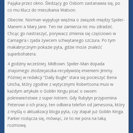
Pająka przez okno. Śledzący go Osborn zastanawia się, po
co mu klucz do mieszkania Watson.
Obecnie. Norman wypytuje więźnia o związek między Spider-
Manem a Mary Jane. Ten nie zamierza nic mu zdradzić.
Chcąc go nastraszyć, porywacz zmienia się częściowo w
Carnage’a i zjada żywcem schwytanego szczura. Po tym
makabrycznym pokazie pyta, gdzie może znaleźć
superbohatera.
4 godziny wcześniej. Midtown. Spider-Man dopada
znajomego złodziejaszka-recydywistę imieniem Jimmy.
Później w redakcji ”Daily Bugle” stara się pocieszyć Bena
Uricha, który zgodnie z wytycznymi Robertsona musi w
każdym artykule o Goblin Kingu pisać o swoim
pokrewieństwie z super-łotrem. Gdy Rubylyn przypomina
Peterowi o ich pracy, ten odbiera telefon od Jamesona, który
z myślą o aktualizacji bloga pyta, czy złapał już Goblin Kinga.
Parker rozłącza się, mówiąc, że to nie pora na taką
rozmowę.