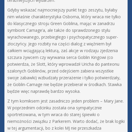
teraźniejszych wydarzeń.
Gdyby wskazać najmocniejszy punkt tego zeszytu, byłaby
nim właśnie charakterystyka Osborna, który wraca nie tylko
do klasycznego stroju Green Goblina, mając w zanadrzu
symbiont Carnage’a, ale także do sprawdzonego stylu
wyrachowanego, przebiegłego i psychopatycznego super-
złoczyńcy. Jego rozbity na części dialog z więźniem był
całkiem wciągającą lekturą, zaś akcje w rodzaju zjedzenia
szczura żywcem czy wyrwania serca Goblin Kingowi (co
potwierdza, że Slott, który wprowadził Uricha do panteonu
szalonych Goblinów, przed odejściem zabiera wszystkie
swoje zabawki) wzbudzały przerażenie i tylko potwierdzały,
że Goblin-Carnage nie będzie przebierał w środkach. Stawka
będzie więc naprawdę bardzo wysoka.
Z tym komiksem jest zasadniczo jeden problem – Mary Jane.
W poprzednim odcinku została ona sympatycznie
sportretowana, w tym wraca do starej śpiewki o
niemożności związku z Parkerem. Warto dodać, że brak logiki
w tej argumentacji, bo z kolei MJ nie przeszkadza