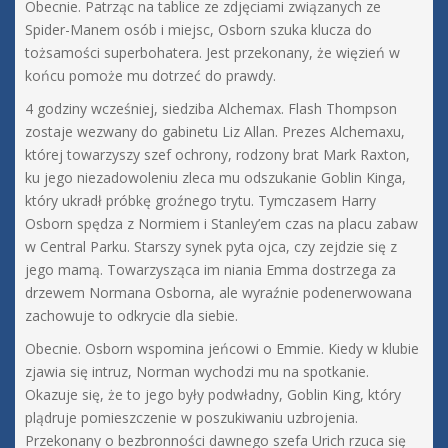
Obecnie. Patrząc na tablice ze zdjęciami związanych ze
Spider-Manem osób i miejsc, Osborn szuka klucza do
tożsamości superbohatera. Jest przekonany, że więzień w
końcu pomoże mu dotrzeć do prawdy.
4 godziny wcześniej, siedziba Alchemax. Flash Thompson
zostaje wezwany do gabinetu Liz Allan. Prezes Alchemaxu,
której towarzyszy szef ochrony, rodzony brat Mark Raxton,
ku jego niezadowoleniu zleca mu odszukanie Goblin Kinga,
który ukradł próbkę groźnego trytu. Tymczasem Harry
Osborn spędza z Normiem i Stanley’em czas na placu zabaw
w Central Parku. Starszy synek pyta ojca, czy zejdzie się z
jego mamą. Towarzysząca im niania Emma dostrzega za
drzewem Normana Osborna, ale wyraźnie podenerwowana
zachowuje to odkrycie dla siebie.
Obecnie. Osborn wspomina jeńcowi o Emmie. Kiedy w klubie
zjawia się intruz, Norman wychodzi mu na spotkanie.
Okazuje się, że to jego były podwładny, Goblin King, który
plądruje pomieszczenie w poszukiwaniu uzbrojenia.
Przekonany o bezbronności dawnego szefa Urich rzuca się