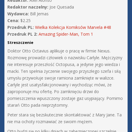
Redaktor:
Axel Alonso
Redaktor naczelny:
Joe Quesada
Wydawca:
Bill Jemas
Cena:
$2.25
Przedruk PL:
Wielka Kolekcja Komiksów Marvela #48
Przedruk PL 2:
Amazing Spider-Man, Tom 1
Streszczenie
Doktor Otto Octavius aplikuje o pracę w firmie Nexus.
Rozmowę prowadzi człowiek o nazwisku Carlyle. Mężczyzny
nie interesuje przeszłość Octopusa, a jedynie jego wiedza i
macki. Ten spełnia życzenie swojego przyszłego szefa i siłą
umysłu przywołuje swoje ramiona zamknięte w walizce.
Carlyle jest usatysfakcjonowany i wychodząc mówi, że
zaproponuje mu ofertę. Po zamknięciu drzwi do
pomieszczenia wpuszczony zostaje gaz usypiający. Pomimo
starań Otto pada nieprzytomny.
Peter stara się bezskutecznie skontaktować z Mary Jane. Ta
nie ma ochoty rozmawiać ze swoim mężem.
Otto budzi się po kilku dniach w zabezpieczonej szczelnie