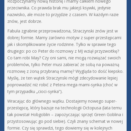
Rozpoczynamy nową historię i mamy całkiem nowego
przeciwnika. Co prawda brak mu jakiejś ksywki, jedynie
nazwisko, ale może to przyjdzie z czasem. W każdym razie
znów, jest dobrze.
Fabuła zgrabnie przeprowadzona, Straczynski znów jest w
dobrej formie. Mamy zarówno motyw z super-przestępcami
jak i skomplikowane życie rodzinne. Tylko w sprawie tego
drugiego: po co Peter do rozmowy z MJ wziął przyzwoitkę?
Co tam robi May? Czy oni sami, nie mogą rozwiązać swoich
problemów, tylko Peter musi zabierać ze sobą na poważną
rozmowę z żoną przybraną mamę? Wygląda to dość kiepsko.
Myślę, że ten wątek Straczynski mógł zdecydowanie lepiej
poprowadzić niż robić z Petera mega mami-synka (choć w
tym przypadku „cioci-synka”).
Wracając do głównego wątku. Dostajemy nowego super-
przestępcę, który bazuje na technologii Octopusa (lata temu
tak powstał Hobgoblin – zapożyczając sprzęt Green Goblina i
przystosowując go pod siebie). Czyli znany schemat w nowej
formie. Czy się sprawdzi, tego dowiemy się w kolejnych