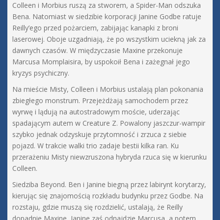
Colleen i Morbius ruszą za stworem, a Spider-Man odszuka
Bena. Natomiast w siedzibie korporacji Janine Godbe ratuje
Reilly’ego przed pożarciem, zabijając kanapki z broni
laserowej. Oboje uzgadniają, że po wszystkim uciekną jak za
dawnych czasów. W międzyczasie Maxine przekonuje
Marcusa Momplaisira, by uspokoił Bena i zażegnał jego
kryzys psychiczny.
Na mieście Misty, Colleen i Morbius ustalają plan pokonania
zbiegłego monstrum. Przejeżdżają samochodem przez
wyrwę i lądują na autostradowym moście, uderzając
spadającym autem w Creature Z. Powalony jaszczur-wampir
szybko jednak odzyskuje przytomność i zrzuca z siebie
pojazd. W trakcie walki trio zadaje bestii kilka ran. Ku
przerażeniu Misty niewzruszona hybryda rzuca się w kierunku
Colleen.
Siedziba Beyond. Ben i Janine biegną przez labirynt korytarzy,
kierując się znajomością rozkładu budynku przez Godbe. Na
rozstaju, gdzie muszą się rozdzielić, ustalają, że Reilly
dopadnie Maxine, Janine zaś odnajdzie Marcusa, a potem