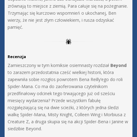
zrównają to miejsce z ziemią. Para całuje się na pożegnanie.
Trzymając się kurczowo wspomnień o ukochanej, Ben
wierzy, że nie jest złym człowiekiem, i rusza odzyskać
pamięć.
Recenzja
Zamieszczony w tym komiksie osiemnasty rozdział
Beyond
to zarazem przedostatnia cześć wielkiej historii, która
zapewniła sobie rozgłos powrotem Bena Reilly’ego do roli
Spider-Mana. Co ma do zaoferowania czytelnikom
przedfinałowy odcinek tego trwającego już od sześciu
miesięcy wydarzenia? Przede wszystkim fabułę
rozgałęziającą się na dwie scieżki, z których jedna śledzi
walkę Spider-Mana, Misty Knight, Colleen Wing i Morbiusa z
Creature Z, a druga skupia się na akcji Spider-Bena i Janine w
siedzibie Beyond.