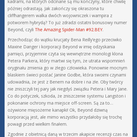
kadrami, na których odcinane są mu kończyny, które chwilę
później odrastają. Jak zakończy się okraszona tu
cliffhangerem walka dwóch wojowniczek i wampira z
potworem hybrydą? To już zdradzi ostatni bonusowy numer
Beyond, czyli
The Amazing Spider-Man #92.BEY
.
Przechodząc do wątku krucjaty Bena Reilly’ego przeciwko
Maxine Danger i korporacji Beyond w imię odzyskania
pamięci, przyjemnie czyta się wewnętrzne monologi klona
Petera Parkera, który martwi się tym, że utrata wspomnień
oryginału zmienia go w złego człowieka. Ponownie mocnym
blaskiem świeci postać Janine Godbe, która swoimi czynami
udowadnia, że jest z Benem na dobre i na złe. Oby twórcy
nie zniszczyli tej pary jak niegdyś związku Petera i Mary Jane.
Co do potyczek, szkoda, że zniszczenie systemu Langston i
pokonanie ochrony ma miejsce off-screen. Są za to…
ożywione mięsożerne kanapki! Ok, Beyond dziwną
korporacją jest, ale mimo wszystko przydałoby się trochę
powagi przed wielkim finałem.
Zgodnie z obietnicą daną w trzecim akapicie recenzji czas na