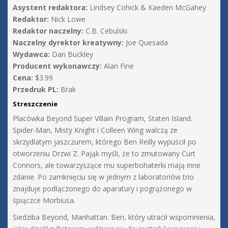
Asystent redaktora:
Lindsey Cohick & Kaeden McGahey
Redaktor:
Nick Lowe
Redaktor naczelny:
C.B. Cebulski
Naczelny dyrektor kreatywny:
Joe Quesada
Wydawca:
Dan Buckley
Producent wykonawczy:
Alan Fine
Cena:
$3.99
Przedruk PL:
Brak
Streszczenie
Placówka Beyond Super Villain Program, Staten Island.
Spider-Man, Misty Knight i Colleen Wing walczą ze
skrzydlatym jaszczurem, którego Ben Reilly wypuścił po
otworzeniu Drzwi Z. Pająk myśli, że to zmutowany Curt
Connors, ale towarzyszące mu superbohaterki mają inne
zdanie. Po zamknięciu się w jednym z laboratoriów trio
znajduje podłączonego do aparatury i pogrążonego w
śpiączce Morbiusa.
Siedziba Beyond, Manhattan. Ben, który utracił wspomnienia,