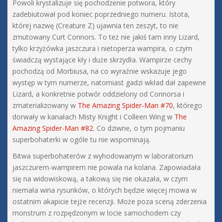
Powoli krystalizuje się pochodzenie potwora, który
zadebiutował pod koniec poprzedniego numeru. Istota,
której nazwę (Creature Z) ujawnia ten zeszyt, to nie
zmutowany Curt Connors. To też nie jakiś tam inny Lizard,
tylko krzyżówka jaszczura i nietoperza wampira, o czym
świadczą wystające kły i duże skrzydła. Wampirze cechy
pochodzą od Morbiusa, na co wyraźnie wskazuje jego
występ w tym numerze, natomiast gadzi wkład dał zapewne
Lizard, a konkretnie potwór oddzielony od Connorsa i
zmaterializowany w
The Amazing Spider-Man #70
, którego
dorwały w kanałach Misty Knight i Colleen Wing w
The
Amazing Spider-Man #82
. Co dziwne, o tym pojmaniu
superbohaterki w ogóle tu nie wspominają.
Bitwa superbohaterów z wyhodowanym w laboratorium
jaszczurem-wampirem nie powala na kolana. Zapowiadała
się na widowiskową, a takową się nie okazała, w czym
niemała wina rysunków, o których będzie więcej mowa w
ostatnim akapicie tejże recenzji. Może poza sceną zderzenia
monstrum z rozpędzonym w locie samochodem czy