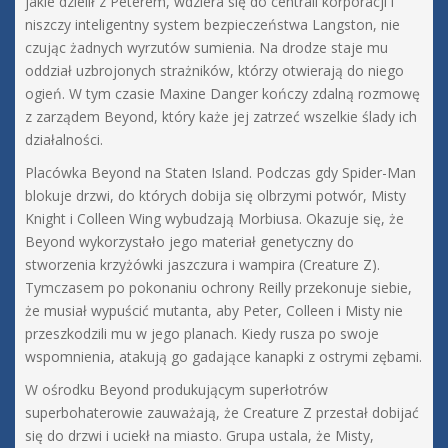
jakie dzielił z Peterem, wdziera się do centrali korporacji i
niszczy inteligentny system bezpieczeństwa Langston, nie
czując żadnych wyrzutów sumienia. Na drodze staje mu
oddział uzbrojonych strażników, którzy otwierają do niego
ogień. W tym czasie Maxine Danger kończy zdalną rozmowę
z zarządem Beyond, który każe jej zatrzeć wszelkie ślady ich
działalności.
Placówka Beyond na Staten Island. Podczas gdy Spider-Man
blokuje drzwi, do których dobija się olbrzymi potwór, Misty
Knight i Colleen Wing wybudzają Morbiusa. Okazuje się, że
Beyond wykorzystało jego materiał genetyczny do
stworzenia krzyżówki jaszczura i wampira (Creature Z).
Tymczasem po pokonaniu ochrony Reilly przekonuje siebie,
że musiał wypuścić mutanta, aby Peter, Colleen i Misty nie
przeszkodzili mu w jego planach. Kiedy rusza po swoje
wspomnienia, atakują go gadające kanapki z ostrymi zębami.
W ośrodku Beyond produkującym superłotrów
superbohaterowie zauważają, że Creature Z przestał dobijać
się do drzwi i uciekł na miasto. Grupa ustala, że Misty,