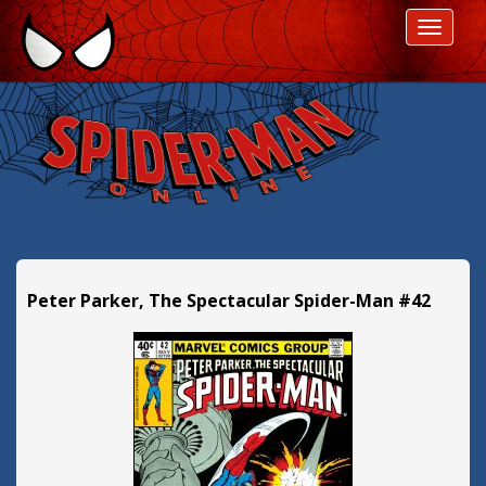
P
ROZWI
r
z
e
s
k
o
c
z
d
a
l
Peter Parker, The Spectacular Spider-Man #42
e
j