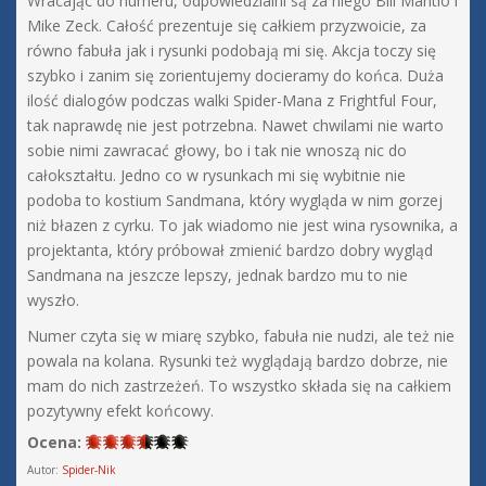
Wracając do numeru, odpowiedzialni są za niego Bill Mantlo i
Mike Zeck. Całość prezentuje się całkiem przyzwoicie, za
równo fabuła jak i rysunki podobają mi się. Akcja toczy się
szybko i zanim się zorientujemy docieramy do końca. Duża
ilość dialogów podczas walki Spider-Mana z Frightful Four,
tak naprawdę nie jest potrzebna. Nawet chwilami nie warto
sobie nimi zawracać głowy, bo i tak nie wnoszą nic do
całokształtu. Jedno co w rysunkach mi się wybitnie nie
podoba to kostium Sandmana, który wygląda w nim gorzej
niż błazen z cyrku. To jak wiadomo nie jest wina rysownika, a
projektanta, który próbował zmienić bardzo dobry wygląd
Sandmana na jeszcze lepszy, jednak bardzo mu to nie
wyszło.
Numer czyta się w miarę szybko, fabuła nie nudzi, ale też nie
powala na kolana. Rysunki też wyglądają bardzo dobrze, nie
mam do nich zastrzeżeń. To wszystko składa się na całkiem
pozytywny efekt końcowy.
Ocena:
Autor:
Spider-Nik