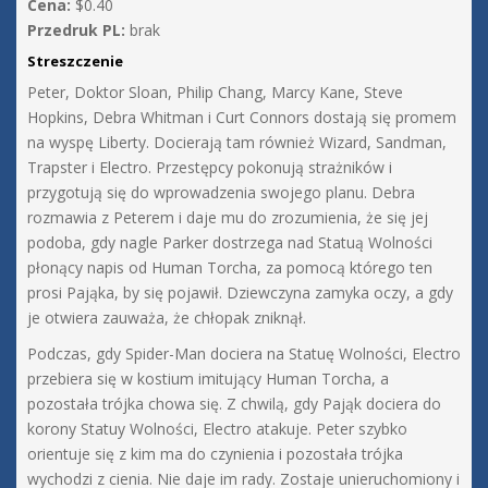
Cena:
$0.40
Przedruk PL:
brak
Streszczenie
Peter, Doktor Sloan, Philip Chang, Marcy Kane, Steve
Hopkins, Debra Whitman i Curt Connors dostają się promem
na wyspę Liberty. Docierają tam również Wizard, Sandman,
Trapster i Electro. Przestępcy pokonują strażników i
przygotują się do wprowadzenia swojego planu. Debra
rozmawia z Peterem i daje mu do zrozumienia, że się jej
podoba, gdy nagle Parker dostrzega nad Statuą Wolności
płonący napis od Human Torcha, za pomocą którego ten
prosi Pająka, by się pojawił. Dziewczyna zamyka oczy, a gdy
je otwiera zauważa, że chłopak zniknął.
Podczas, gdy Spider-Man dociera na Statuę Wolności, Electro
przebiera się w kostium imitujący Human Torcha, a
pozostała trójka chowa się. Z chwilą, gdy Pająk dociera do
korony Statuy Wolności, Electro atakuje. Peter szybko
orientuje się z kim ma do czynienia i pozostała trójka
wychodzi z cienia. Nie daje im rady. Zostaje unieruchomiony i