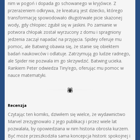
nim w pogoń i dopada go schowanego w kryjówce. Z
przerażeniem odkrywa, że kreaturą jest dziecko, którego
transformację spowodowało długotrwałe picie skażonej
wody, gdy chłopiec zgubił się w jaskini. Po zamianie w
potwora chłopak został wyrzucony z domu i spragniony
jedzenia zaczął napadać na przyjęcia. Spidey oferuje mu
pomoc, ale Batwing obawia się, że stanie się obiektem
badań naukowców i odlatuje. Zatrzymują go ludzie radnego,
ale Spider nie pozwala im go skrzywdzić. Batwing ucieka.
Rankiem Peter odwiedza Tiny’ego, oferując mu pomoc w
nauce matematyki.
Recenzja
Czytając ten komiks, dziwiłem się wielce, że wydawnictwo
Marvel zrezygnowało z jego publikacji i przez wiele lat
pozwalała, by opowiedziana w nim historia obrosła kurzem.
Być może przeszkodziła sama koncepcja historii: spokojnej i