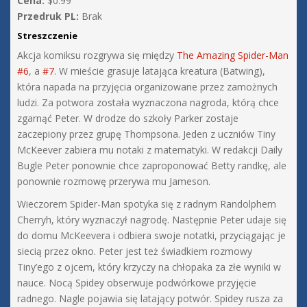
Cena:
$0.99
Przedruk PL:
Brak
Streszczenie
Akcja komiksu rozgrywa się między
The Amazing Spider-Man
#6
, a
#7
. W mieście grasuje latająca kreatura (Batwing),
która napada na przyjęcia organizowane przez zamożnych
ludzi. Za potwora została wyznaczona nagroda, którą chce
zgarnąć Peter. W drodze do szkoły Parker zostaje
zaczepiony przez grupę Thompsona. Jeden z uczniów Tiny
McKeever zabiera mu notaki z matematyki. W redakcji Daily
Bugle Peter ponownie chce zaproponować Betty randkę, ale
ponownie rozmowę przerywa mu Jameson.
Wieczorem Spider-Man spotyka się z radnym Randolphem
Cherryh, który wyznaczył nagrodę. Następnie Peter udaje się
do domu McKeevera i odbiera swoje notatki, przyciągając je
siecią przez okno. Peter jest też świadkiem rozmowy
Tiny’ego z ojcem, który krzyczy na chłopaka za złe wyniki w
nauce. Nocą Spidey obserwuje podwórkowe przyjęcie
radnego. Nagle pojawia się latający potwór. Spidey rusza za