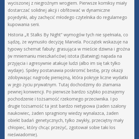
wyciszonej z niegroźnym wrogiem. Pierwsze komiksy miały
dostarczać solidnej akcji i obfitować w dynamiczne
pojedynki, aby zachęcić młodego czytelnika do regularnego
kupowania serii.
Historia „It Stalks By Night” wymogów tych nie spełniała, co
sądzę, że wymusiło decyzję Marvela. Początek wskazuje na
typowy schemat fabuły: grasująca w mieście dziwna i groźna
(w mniemaniu mieszkańców) istota (Batwing) napada na
przyjęcia i agresywnie atakuje ludzi (albo im się tak tylko
wydaje). Spidey postanawia poskromić bestię, przy okazji
zdobywając nagrodę pieniężną, która pokryje liczne wydatki
w jego życiu prywatnym. Tutaj dochodzimy do złamania
pewnej konwencji. Po pierwsze bardzo szybko poznajemy
pochodzenie i tożsamość rzekomego przeciwnika. I po
drugie tożsamość ta jest bardzo nietypowa (żaden szalony
naukowiec, żaden spragniony wiedzy wynalazca, żaden
obiekt badań genetycznych, tylko zwykły, przeciętny mały
chłopiec, który chcąc przeżyć, zgotował sobie taki los
nieświadomie).