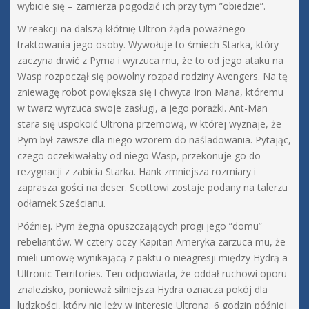
wybicie się – zamierza pogodzić ich przy tym ”obiedzie”.
W reakcji na dalszą kłótnię Ultron żąda poważnego
traktowania jego osoby. Wywołuje to śmiech Starka, który
zaczyna drwić z Pyma i wyrzuca mu, że to od jego ataku na
Wasp rozpoczął się powolny rozpad rodziny Avengers. Na tę
zniewagę robot powiększa się i chwyta Iron Mana, któremu
w twarz wyrzuca swoje zasługi, a jego porażki. Ant-Man
stara się uspokoić Ultrona przemową, w której wyznaje, że
Pym był zawsze dla niego wzorem do naśladowania. Pytając,
czego oczekiwałaby od niego Wasp, przekonuje go do
rezygnacji z zabicia Starka. Hank zmniejsza rozmiary i
zaprasza gości na deser. Scottowi zostaje podany na talerzu
odłamek Sześcianu.
Później. Pym żegna opuszczających progi jego ”domu”
rebeliantów. W cztery oczy Kapitan Ameryka zarzuca mu, że
mieli umowę wynikającą z paktu o nieagresji między Hydrą a
Ultronic Territories. Ten odpowiada, że oddał ruchowi oporu
znalezisko, ponieważ silniejsza Hydra oznacza pokój dla
ludzkości, który nie leży w interesie Ultrona. 6 godzin później