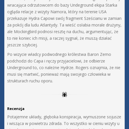
wracająca odrzutowcem do bazy Undeground ekipa Starka
ogląda relacje z wizyty Namora, który na terenie USA
przekazuje Hydra Capowi swój fragment Sześcianu w zamian
za pokój dla ludu Atlantydy. Ta wieść osłabia morale drużyny,
ale Mockingbird podnosi resztę na duchu, argumentując, że
to nie koniec ich misji, a raczej sygnał, że muszą działać
jeszcze szybciej.
Po wizycie władcy podwodnego królestwa Baron Zemo
podchodzi do Capa i ręczy przyjacielowi, że odbierze
Underground to, co należne Hydrze. Rogers oznajmia, że nie
musi się martwić, ponieważ mają swojego człowieka w
strukturach ruchu oporu.
Recenzja
Potajemne układy, głęboka konspiracja, wymuszone sojusze
i wisząca w powietrzu zdrada. To wszystko w cieniu wizyty u