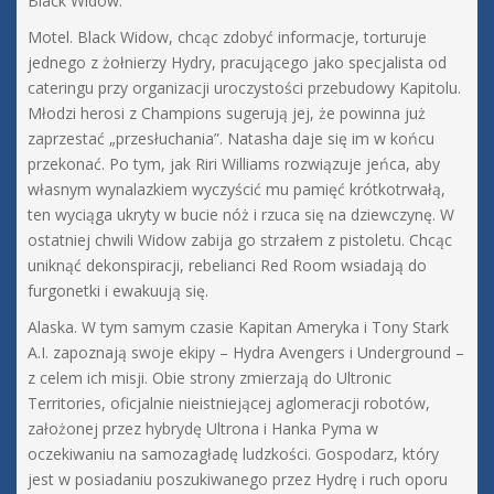
Black Widow.
Motel. Black Widow, chcąc zdobyć informacje, torturuje
jednego z żołnierzy Hydry, pracującego jako specjalista od
cateringu przy organizacji uroczystości przebudowy Kapitolu.
Młodzi herosi z Champions sugerują jej, że powinna już
zaprzestać „przesłuchania”. Natasha daje się im w końcu
przekonać. Po tym, jak Riri Williams rozwiązuje jeńca, aby
własnym wynalazkiem wyczyścić mu pamięć krótkotrwałą,
ten wyciąga ukryty w bucie nóż i rzuca się na dziewczynę. W
ostatniej chwili Widow zabija go strzałem z pistoletu. Chcąc
uniknąć dekonspiracji, rebelianci Red Room wsiadają do
furgonetki i ewakuują się.
Alaska. W tym samym czasie Kapitan Ameryka i Tony Stark
A.I. zapoznają swoje ekipy – Hydra Avengers i Underground –
z celem ich misji. Obie strony zmierzają do Ultronic
Territories, oficjalnie nieistniejącej aglomeracji robotów,
założonej przez hybrydę Ultrona i Hanka Pyma w
oczekiwaniu na samozagładę ludzkości. Gospodarz, który
jest w posiadaniu poszukiwanego przez Hydrę i ruch oporu