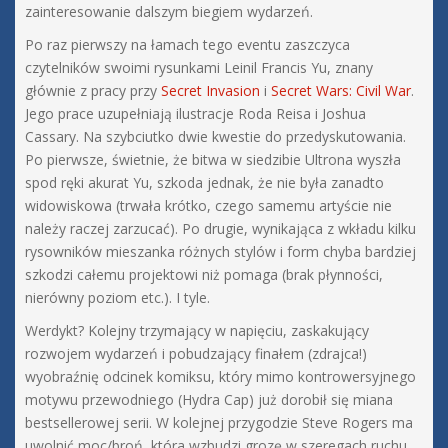
zainteresowanie dalszym biegiem wydarzeń.
Po raz pierwszy na łamach tego eventu zaszczyca
czytelników swoimi rysunkami Leinil Francis Yu, znany
głównie z pracy przy
Secret Invasion
i
Secret Wars: Civil War
.
Jego prace uzupełniają ilustracje Roda Reisa i Joshua
Cassary. Na szybciutko dwie kwestie do przedyskutowania.
Po pierwsze, świetnie, że bitwa w siedzibie Ultrona wyszła
spod ręki akurat Yu, szkoda jednak, że nie była zanadto
widowiskowa (trwała krótko, czego samemu artyście nie
należy raczej zarzucać). Po drugie, wynikająca z wkładu kilku
rysowników mieszanka różnych stylów i form chyba bardziej
szkodzi całemu projektowi niż pomaga (brak płynności,
nierówny poziom etc.). I tyle.
Werdykt? Kolejny trzymający w napięciu, zaskakujący
rozwojem wydarzeń i pobudzający finałem (zdrajca!)
wyobraźnię odcinek komiksu, który mimo kontrowersyjnego
motywu przewodniego (Hydra Cap) już dorobił się miana
bestsellerowej serii. W kolejnej przygodzie Steve Rogers ma
uwolnić moc/broń, która wzbudzi grozę w szeregach ruchu