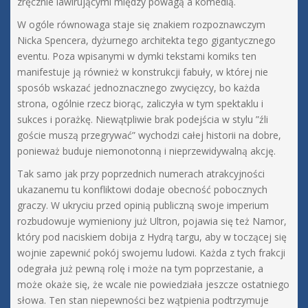
zręcznie lawirującymi między powagą a komedią.
W ogóle równowaga staje się znakiem rozpoznawczym
Nicka Spencera, dyżurnego architekta tego gigantycznego
eventu. Poza wpisanymi w dymki tekstami komiks ten
manifestuje ją również w konstrukcji fabuły, w której nie
sposób wskazać jednoznacznego zwycięzcy, bo każda
strona, ogólnie rzecz biorąc, zaliczyła w tym spektaklu i
sukces i porażkę. Niewątpliwie brak podejścia w stylu ”źli
goście muszą przegrywać” wychodzi całej historii na dobre,
ponieważ buduje niemonotonną i nieprzewidywalną akcję.
Tak samo jak przy poprzednich numerach atrakcyjności
ukazanemu tu konfliktowi dodaje obecność pobocznych
graczy. W ukryciu przed opinią publiczną swoje imperium
rozbudowuje wymieniony już Ultron, pojawia się też Namor,
który pod naciskiem dobija z Hydrą targu, aby w toczącej się
wojnie zapewnić pokój swojemu ludowi. Każda z tych frakcji
odegrała już pewną rolę i może na tym poprzestanie, a
może okaże się, że wcale nie powiedziała jeszcze ostatniego
słowa. Ten stan niepewności bez wątpienia podtrzymuje