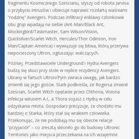
fragmentu Kosmicznego Sześcianu, słyszy od robota Jarvisa
o przybyciu intruzów i obiecuje naprawić rozdartą waśniami
”rodzinę” Avengers. Podczas infiltracji enklawy członkowie
obu grup wpadają na siebie (Ant-Man/Black Ant,
Mockingbird/Taskmaster, Sam Wilson/Vision,
Quicksilver/Scarlet Witch, Hercules/Thor Odinson, Iron
Man/Captain America) i wywiązuje się bitwa, którą przerywa
niepocieszony Ultron, ogłuszając walczących.
Później. Przedstawiciele Underground i Hydra Avengers
budzą się skuci przy stole w replice rezydencji Avengers.
Ubrany w fartuch Ultron/Pym zwraca uwagę, jak bardzo
zmienili się jego goście. Stark podkreśla, że Rogersa zmienił
Sześcian, Scarlet Witch opętanie przez Chthona, Visiona
infekcja wirusem A.I., a Thora sojusz z Hydrą w celu
odzyskania młota. Gospodarz precyzuje, że chodziło mu
bardziej o Starka, który stał się wrakiem człowieka.
Przekonując, że nie podobają mu się obecne relacje
”przyjaciół” – co zresztą skłoniło go do budowy Ultronic
Territories jako miejsca przeczekania na ich wzajemne