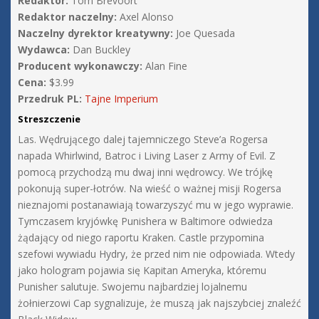
Redaktor:
Tom Brevoort
Redaktor naczelny:
Axel Alonso
Naczelny dyrektor kreatywny:
Joe Quesada
Wydawca:
Dan Buckley
Producent wykonawczy:
Alan Fine
Cena:
$3.99
Przedruk PL:
Tajne Imperium
Streszczenie
Las. Wędrującego dalej tajemniczego Steve’a Rogersa
napada Whirlwind, Batroc i Living Laser z Army of Evil. Z
pomocą przychodzą mu dwaj inni wędrowcy. We trójkę
pokonują super-łotrów. Na wieść o ważnej misji Rogersa
nieznajomi postanawiają towarzyszyć mu w jego wyprawie.
Tymczasem kryjówkę Punishera w Baltimore odwiedza
żądający od niego raportu Kraken. Castle przypomina
szefowi wywiadu Hydry, że przed nim nie odpowiada. Wtedy
jako hologram pojawia się Kapitan Ameryka, któremu
Punisher salutuje. Swojemu najbardziej lojalnemu
żołnierzowi Cap sygnalizuje, że muszą jak najszybciej znaleźć