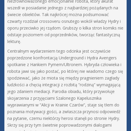
niezrównoważonego emocjonalnie robota, który akurat
wszedł w posiadanie jednego z najbardziej pożądanych na
świecie obiektów. Tak najkrócej można podsumować
czwarty rozdział crossoveru osnutego wokół władzy Hydry i
oporu przeciwko jej rządom. Grubszy o kilka stron komiks nie
odstaje poziomem od poprzedników, tworząc fantastyczną
lekturę.
Centralnym wydarzeniem tego odcinka jest oczywiście
poprzedzone konfrontacją Underground i Hydra Avengers
spotkanie z Hankiem Pymem/Ultronem. Hybryda człowieka i
robota jawi się jako postać, po której nie wiadomo czego się
spodziewać, jako że miota się między pragnieniem zagłady
ludzkości a chęcią integracji z rozbitą ”rodziną” wymagającą
jego zdaniem mediacji. Parodia obiadu, który przywołuje
skojarzenia z przyjęciami Szalonego Kapelusznika
wyprawianymi w ”Alicji w Krainie Czarów”, staje się tłem do
poznania motywacji gości, a zwłaszcza przynosi odpowiedź
na pytanie, czemu niektórzy herosi stanęli po stronie Hydry.
Skrzy się przy tym świetnie poprowadzonymi dialogami