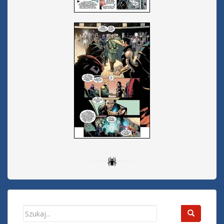
Search
for: