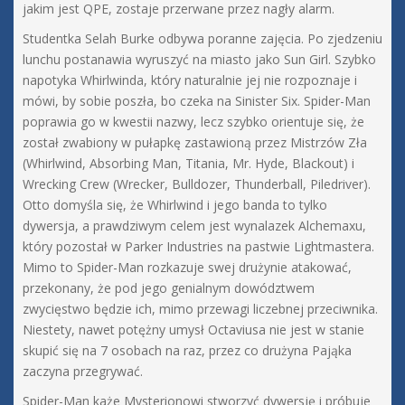
jakim jest QPE, zostaje przerwane przez nagły alarm.
Studentka Selah Burke odbywa poranne zajęcia. Po zjedzeniu
lunchu postanawia wyruszyć na miasto jako Sun Girl. Szybko
napotyka Whirlwinda, który naturalnie jej nie rozpoznaje i
mówi, by sobie poszła, bo czeka na Sinister Six. Spider-Man
poprawia go w kwestii nazwy, lecz szybko orientuje się, że
został zwabiony w pułapkę zastawioną przez Mistrzów Zła
(Whirlwind, Absorbing Man, Titania, Mr. Hyde, Blackout) i
Wrecking Crew (Wrecker, Bulldozer, Thunderball, Piledriver).
Otto domyśla się, że Whirlwind i jego banda to tylko
dywersja, a prawdziwym celem jest wynalazek Alchemaxu,
który pozostał w Parker Industries na pastwie Lightmastera.
Mimo to Spider-Man rozkazuje swej drużynie atakować,
przekonany, że pod jego genialnym dowództwem
zwycięstwo będzie ich, mimo przewagi liczebnej przeciwnika.
Niestety, nawet potężny umysł Octaviusa nie jest w stanie
skupić się na 7 osobach na raz, przez co drużyna Pająka
zaczyna przegrywać.
Spider-Man każe Mysterionowi stworzyć dywersję i próbuje