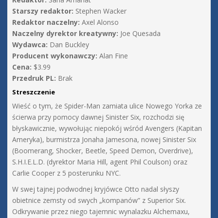
Starszy redaktor:
Stephen Wacker
Redaktor naczelny:
Axel Alonso
Naczelny dyrektor kreatywny:
Joe Quesada
Wydawca:
Dan Buckley
Producent wykonawczy:
Alan Fine
Cena:
$3.99
Przedruk PL:
Brak
Streszczenie
Wieść o tym, że Spider-Man zamiata ulice Nowego Yorka ze
ścierwa przy pomocy dawnej Sinister Six, rozchodzi się
błyskawicznie, wywołując niepokój wśród Avengers (Kapitan
Ameryka), burmistrza Jonaha Jamesona, nowej Sinister Six
(Boomerang, Shocker, Beetle, Speed Demon, Overdrive),
S.H.I.E.L.D. (dyrektor Maria Hill, agent Phil Coulson) oraz
Carlie Cooper z 5 posterunku NYC.
W swej tajnej podwodnej kryjówce Otto nadal słyszy
obietnice zemsty od swych „kompanów” z Superior Six.
Odkrywanie przez niego tajemnic wynalazku Alchemaxu,