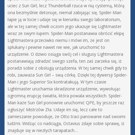
uciec z Sun Girl, lecz Thunderball rzuca w nią cysterną, którą
ona bezmyślnie detonuje, niemal zabijając się. Spider-Man
łapie ją w locie i udaje się w kierunku swego laboratorium,
ale w tej samej chwili oczom jego ukazuje się Lightmaster
wraz ze swym łupem. Spider-Man postanawia obrócić ekipę
Lightmastera przeciwko niemu i mówi im, że jest on
spłukany i pewnie nawet nie wie, jak uruchomić to
urządzenie. O dziwo osiąga swój cel i sługusy Lightmastera
postanawiają zdradzić swego szefa, ten zaś zarzeka się, iż
poradzi sobie z obsługą urządzenia. W tej samej chwili gdy to
robi, zauważa Sun Girl – swą córkę. Dzięki tej dywersji Spider-
Man i jego Superior Six kontratakują. W tym czasie
Lightmaster uruchamia skradzione urządzenie, wywołując
ogromną erupcję światła, która powala wszystkich. Spider-
Man każe Sun Girl ponownie uruchomić QPE, by jeszcze raz
ogłuszyć Mistrzów Zła. Udaje im się, lecz całe to
zamieszanie powoduje, że Otto traci panowanie nad swoimi
ludźmi. Widząc co nadciąga, Octavius zdaje sobie sprawę, iż
znajduje się w niezłych tarapatach…