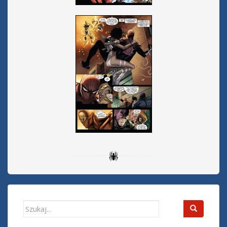
Search
for: