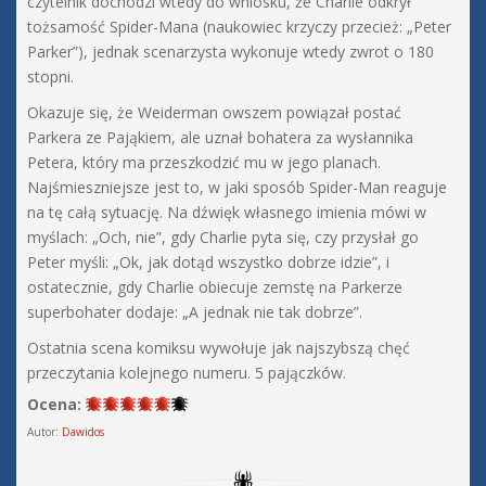
czytelnik dochodzi wtedy do wniosku, że Charlie odkrył
tożsamość Spider-Mana (naukowiec krzyczy przecież: „Peter
Parker”), jednak scenarzysta wykonuje wtedy zwrot o 180
stopni.
Okazuje się, że Weiderman owszem powiązał postać
Parkera ze Pająkiem, ale uznał bohatera za wysłannika
Petera, który ma przeszkodzić mu w jego planach.
Najśmieszniejsze jest to, w jaki sposób Spider-Man reaguje
na tę całą sytuację. Na dźwięk własnego imienia mówi w
myślach: „Och, nie”, gdy Charlie pyta się, czy przysłał go
Peter myśli: „Ok, jak dotąd wszystko dobrze idzie”, i
ostatecznie, gdy Charlie obiecuje zemstę na Parkerze
superbohater dodaje: „A jednak nie tak dobrze”.
Ostatnia scena komiksu wywołuje jak najszybszą chęć
przeczytania kolejnego numeru. 5 pajączków.
Ocena:
Autor:
Dawidos