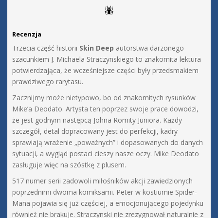
Recenzja
Trzecia część historii
Skin Deep
autorstwa darzonego
szacunkiem J. Michaela Straczynskiego to znakomita lektura
potwierdzająca, że wcześniejsze części były przedsmakiem
prawdziwego rarytasu.
Zacznijmy może nietypowo, bo od znakomitych rysunków
Mike’a Deodato. Artysta ten poprzez swoje prace dowodzi,
że jest godnym następcą Johna Romity Juniora. Każdy
szczegół, detal dopracowany jest do perfekcji, kadry
sprawiają wrażenie „poważnych” i dopasowanych do danych
sytuacji, a wygląd postaci cieszy nasze oczy. Mike Deodato
zasługuje więc na szóstkę z plusem.
517 numer serii zadowoli miłośników akcji zawiedzionych
poprzednimi dwoma komiksami. Peter w kostiumie Spider-
Mana pojawia się już częściej, a emocjonującego pojedynku
również nie brakuje. Straczynski nie zrezygnował naturalnie z