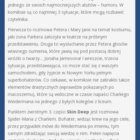
jednego ze swoich najmocniejszych atutów – humoru. W
komiksie są co najmniej 3 sytuacje, które mogą rozbawić
czytelnika.
Pierwsza to rozmowa Petera i Mary Jane na temat kostiumu,
jaki żona Parkera założyła w teatrze na próbnym
przedstawieniu. Druga to wysłuchanie przez Petera głosów
własnego sumienia, które jawią się pod postacią dobrej
wróżki o twarzy… Jonaha Jamesona! I wreszcie, trzecia
sytuacja, przedstawiająca, co może stać się z waszym
samochodem, gdy żyjecie w Nowym Yorku pełnym
superbohaterów. Co ciekawe, w komiksie nie zabrakło także
elementów drastycznych (wprawdzie pokazanych po
macoszemu), które są widoczne w czasie napaści Charliego
Weidermana na jednego z byłych kolegów z liceum.
Punktem zwrotnym 3. części
Skin Deep
jest rozmowa
Spider-Mana z Charliem. Bohater, widząc krew na jego ciele,
przez przypadek mówi do Weidermana po imieniu, tym
samym zdradzając swoją wiedzę o nim. Pełen napięcia