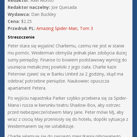
Redaktor:
Axel Alonso
Redaktor naczelny:
Joe Quesada
Wydawca:
Dan Buckley
Cena:
$2.25
Przedruk PL:
Amazing Spider-Man, Tom 3
Streszczenie
Peter stara się wyjaśnić Charliemu, czemu nie jest w stanie
mu pomóc. Weiderman obmyśla jednak plan zdobycia dużej
sumy pieniędzy. Finanse to bowiem podstawowy wymóg do
usunięcia metalicznej powłoki z jego ciała. Charlie każe
Peterowi zjawić się w Banku United za 2 godziny, skąd ma
odebrać potrzebne pieniądze. Naukowiec opuszcza
apartament Petera.
Po wyjściu napastnika Parker szybko przebiera się za Spider-
Mana i rusza w kierunku teatru Shadow-Box, aby ostrzec
przed niebezpieczeństwem Mary Jane. Peter mówi MJ, aby
wraz z ciocią May przeniosły się do hotelu, dopóki sytuacja z
Weidermanem się nie ustabilizuje.
Charlie włamuje się do swojego mieszkania pilnowanego