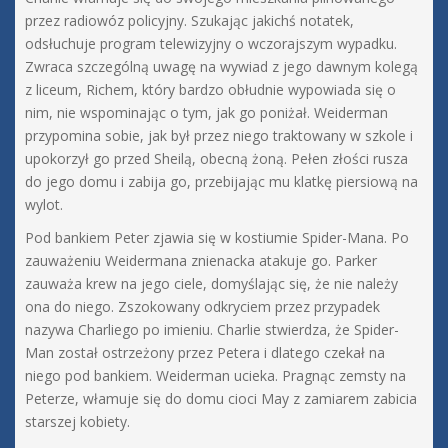
przez radiowóz policyjny. Szukając jakichś notatek,
odsłuchuje program telewizyjny o wczorajszym wypadku.
Zwraca szczególną uwagę na wywiad z jego dawnym kolegą
z liceum, Richem, który bardzo obłudnie wypowiada się o
nim, nie wspominając o tym, jak go poniżał. Weiderman
przypomina sobie, jak był przez niego traktowany w szkole i
upokorzył go przed Sheilą, obecną żoną. Pełen złości rusza
do jego domu i zabija go, przebijając mu klatkę piersiową na
wylot.
Pod bankiem Peter zjawia się w kostiumie Spider-Mana. Po
zauważeniu Weidermana znienacka atakuje go. Parker
zauważa krew na jego ciele, domyślając się, że nie należy
ona do niego. Zszokowany odkryciem przez przypadek
nazywa Charliego po imieniu. Charlie stwierdza, że Spider-
Man został ostrzeżony przez Petera i dlatego czekał na
niego pod bankiem. Weiderman ucieka. Pragnąc zemsty na
Peterze, włamuje się do domu cioci May z zamiarem zabicia
starszej kobiety.