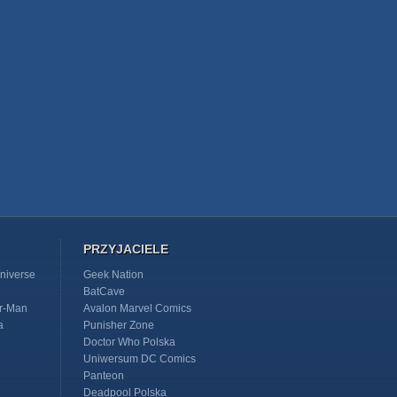
PRZYJACIELE
niverse
Geek Nation
BatCave
r-Man
Avalon Marvel Comics
a
Punisher Zone
Doctor Who Polska
Uniwersum DC Comics
Panteon
Deadpool Polska