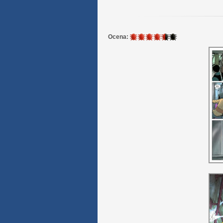
4.5
Ocena:
/
6