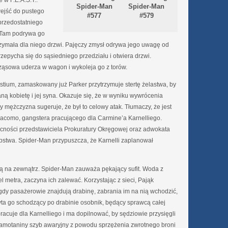
 w F.E.A.S.T..
Spider-Man
Spider-Man
wejść do pustego
#577
#579
przedostatniego
y. Tam podrywa go
zymała dla niego drzwi. Pajęczy zmysł odrywa jego uwagę od
rzepycha się do sąsiedniego przedziału i otwiera drzwi.
rząsowa uderza w wagon i wykoleja go z torów.
stium, zamaskowany już Parker przytrzymuje stertę żelastwa, by
 kobietę i jej syna. Okazuje się, że w wyniku wywrócenia
y mężczyzna sugeruje, że był to celowy atak. Tłumaczy, że jest
iacomo, gangstera pracującego dla Carmine’a Karnelliego.
cności przedstawiciela Prokuratury Okręgowej oraz adwokata
pstwa. Spider-Man przypuszcza, że Karnelli zaplanował
 na zewnątrz. Spider-Man zauważa pękający sufit. Woda z
el metra, zaczyna ich zalewać. Korzystając z sieci, Pająk
 gdy pasażerowie znajdują drabinę, zabrania im na nią wchodzić,
ta go schodzący po drabinie osobnik, będący sprawcą całej
pracuje dla Karnelliego i ma dopilnować, by sędziowie przysięgli
szamotaniny szyb awaryjny z powodu sprzężenia zwrotnego broni