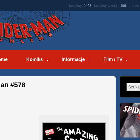
komiksy:
2408
komiksy polskie:
199
seriale
ome
Komiks
Informacje
Film / TV
Man #578