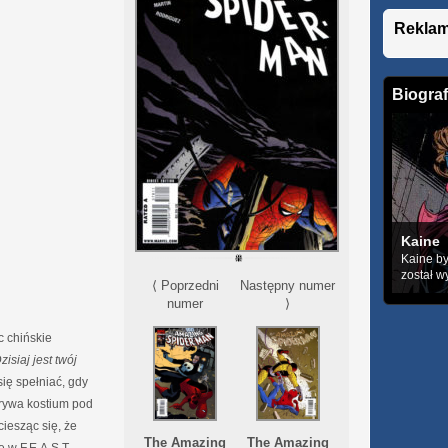
Rekla
Biograf
Kaine
Kaine by
został w
⟨ Poprzedni
Następny numer
numer
⟩
c chińskie
zisiaj jest twój
ię spełniać, gdy
krywa kostium pod
iesząc się, że
The Amazing
The Amazing