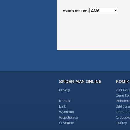
Wybierz tom i rok:
SPIDER-MAN ONLINE
KOMIK
Newsy
Zapowie
Serie k
Kontakt
Bohater
Linki
Bibliogra
Wymiana
Chronol
Współpraca
Crossov
O Stronie
Twórcy