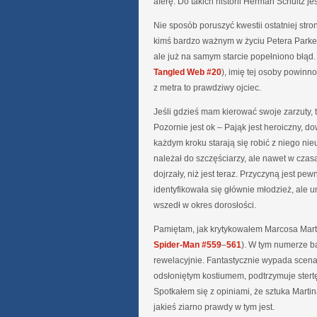
aferę. Do takich historii Herman Schultz 
Nie sposób poruszyć kwestii ostatniej str
kimś bardzo ważnym w życiu Petera Parker
ale już na samym starcie popełniono błąd.
Tangled Web #20
), imię tej osoby powinn
z metra to prawdziwy ojciec.
Jeśli gdzieś mam kierować swoje zarzuty, t
Pozornie jest ok – Pająk jest heroiczny, do
każdym kroku starają się robić z niego ni
należał do szczęściarzy, ale nawet w cza
dojrzały, niż jest teraz. Przyczyną jest p
identyfikowała się głównie młodzież, ale 
wszedł w okres dorosłości.
Pamiętam, jak krytykowałem Marcosa Martin
Spider-Man #559
–
561
). W tym numerze b
rewelacyjnie. Fantastycznie wypada scen
odsłoniętym kostiumem, podtrzymuje ster
Spotkałem się z opiniami, że sztuka Martin
jakieś ziarno prawdy w tym jest.