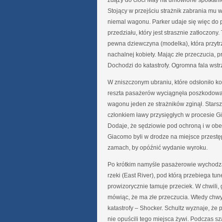
zdąży do cioci May na umówione spotkanie
Stojący w przejściu strażnik zabrania mu 
niemal wagonu. Parker udaje się więc do 
przedziału, który jest strasznie zatłoczon
pewna dziewczyna (modelka), która przytr
nachalnej kobiety. Mając złe przeczucia, p
Dochodzi do katastrofy. Ogromna fala wst
W zniszczonym ubraniu, które odsłoniło ko
reszta pasażerów wyciągnęła poszkodowaną
wagonu jeden ze strażników zginął. Starsz
członkiem ławy przysięgłych w procesie G
Dodaje, że sędziowie pod ochroną i w obe
Giacomo byli w drodze na miejsce przestę
zamach, by opóźnić wydanie wyroku.
Po krótkim namyśle pasażerowie wychodzą
rzeki (East River), pod którą przebiega tun
prowizorycznie tamuje przeciek. W chwili,
mówiąc, że ma złe przeczucia. Wtedy chwy
katastrofy – Shocker. Schultz wyznaje, że 
nie opuścili tego miejsca żywi. Podczas 