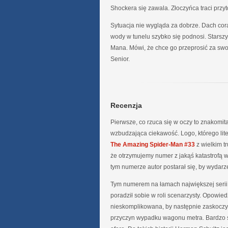
Shockera się zawala. Złoczyńca traci prz
Sytuacja nie wygląda za dobrze. Dach cora
wody w tunelu szybko się podnosi. Starsz
Mana. Mówi, że chce go przeprosić za swo
Senior.
Recenzja
Pierwsze, co rzuca się w oczy to znakomit
wzbudzająca ciekawość. Logo, którego lite
The Amazing Spider-Man #33
z wielkim t
że otrzymujemy numer z jakąś katastrofą w 
tym numerze autor postarał się, by wydarze
Tym numerem na łamach największej serii 
poradził sobie w roli scenarzysty. Opowied
nieskomplikowana, by następnie zaskoczyć
przyczyn wypadku wagonu metra. Bardzo s