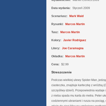
Wydawnictwo:
Marvel Comics 2009
Data wydania:
Styczeń 2009
Scenariusz:
Mark Waid
Rysunki:
Marcos Martin
Tusz:
Marcos Martin
Kolory:
Javier Rodriguez
Litery:
Joe Caramagna
Okładka:
Marcos Martin
Cena:
$2.99
Streszczenie
Podczas wielkiej ulewy Spider-Man, jedzą
ciasteczka, znajduje karteczkę z wróżbą (
D
szczęśliwy dzień
). Przepowiednia wydaje s
z nieba spada mu karta do metra. Peter u
codziennymi ubraniami i rusza na pociąg, c