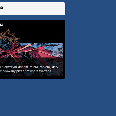
ma
ia
ł pierwszym klonem Petera Parkera, który
yhodowany przez profesora Warrena....