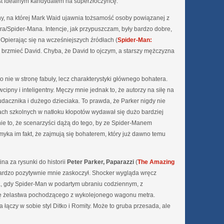
jest idealnym kandydatem na superzłoczyńcę.
ony, na której Mark Waid ujawnia tożsamość osoby powiązanej z
a/Spider-Mana. Intencje, jak przypuszczam, były bardzo dobre,
 Opierając się na wcześniejszych źródłach (
Spider-Man:
o brzmieć David. Chyba, że David to ojczym, a starszy mężczyzna
o nie w stronę fabuły, lecz charakterystyki głównego bohatera.
wcipny i inteligentny. Męczy mnie jednak to, że autorzy na siłę na
eudacznika i dużego dzieciaka. To prawda, że Parker nigdy nie
sach szkolnych w natłoku kłopotów wydawał się dużo bardziej
ewnie to, że scenarzyści dążą do tego, by ze Spider-Manem
umyka im fakt, że zajmują się bohaterem, który już dawno temu
a za rysunki do historii
Peter Parker, Paparazzi
(
The Amazing
ardzo pozytywnie mnie zaskoczył. Shocker wygląda wręcz
a, gdy Spider-Man w podartym ubraniu codziennym, z
tę żelastwa pochodzącego z wykolejonego wagonu metra.
a łączy w sobie styl Ditko i Romity. Może to gruba przesada, ale