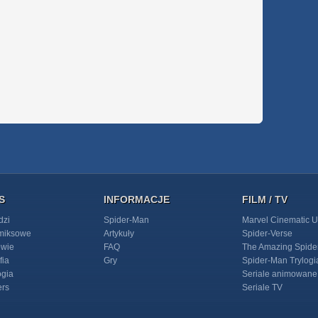
S
INFORMACJE
FILM / TV
dzi
Spider-Man
Marvel Cinematic U
omiksowe
Artykuły
Spider-Verse
owie
FAQ
The Amazing Spide
fia
Gry
Spider-Man Trylogi
ogia
Seriale animowane
ers
Seriale TV