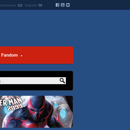
 animowane:
112
biografie:
59
Fandom