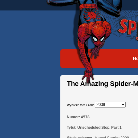
H
The Amazing Spider-
Wybierz tom i rok:
Numer:
#578
Tytuł:
Unscheduled Stop, Part 1