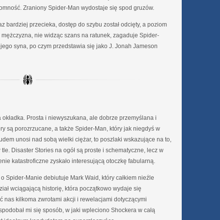
ytomność. Zraniony Spider-Man wydostaje się spod gruzów.
z bardziej przecieka, dostęp do szybu został odcięty, a poziom
y mężczyzna, nie widząc szans na ratunek, zagaduje Spider-
jego syna, po czym przedstawia się jako J. Jonah Jameson
a okładka. Prosta i niewyszukana, ale dobrze przemyślana i
ry są porozrzucane, a także Spider-Man, który jak niegdyś w
rudem unosi nad sobą wielki ciężar, to poszlaki wskazujące na to,
tle. Disaster Stories na ogół są proste i schematyczne, lecz w
nie katastroficzne zyskało interesującą otoczkę fabularną.
o Spider-Manie debiutuje Mark Waid, który całkiem nieźle
ział wciągającą historię, która początkowo wydaje się
 nas kilkoma zwrotami akcji i rewelacjami dotyczącymi
podobał mi się sposób, w jaki wpleciono Shockera w całą