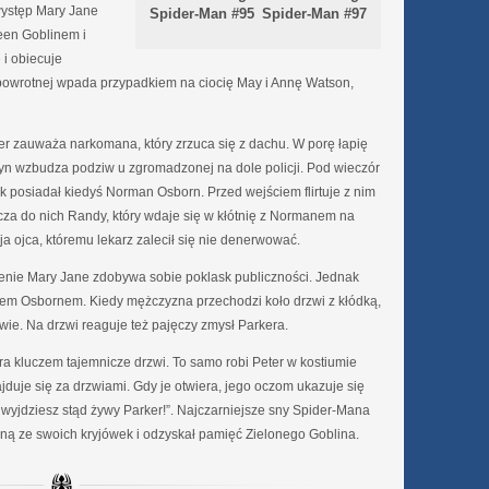
występ Mary Jane
Spider-Man #95
Spider-Man #97
reen Goblinem i
i obiecuje
 powrotnej wpada przypadkiem na ciocię May i Annę Watson,
er zauważa narkomana, który zrzuca się z dachu. W porę łapię
yn wzbudza podziw u zgromadzonej na dole policji. Pod wieczór
ek posiadał kiedyś Norman Osborn. Przed wejściem flirtuje z nim
za do nich Randy, który wdaje się w kłótnię z Normanem na
a ojca, któremu lekarz zalecił się nie denerwować.
nie Mary Jane zdobywa sobie poklask publiczności. Jednak
em Osbornem. Kiedy mężczyzna przechodzi koło drzwi z kłódką,
łowie. Na drzwi reaguje też pajęczy zmysł Parkera.
ra kluczem tajemnicze drzwi. To samo robi Peter w kostiumie
duje się za drzwiami. Gdy je otwiera, jego oczom ukazuje się
 wyjdziesz stąd żywy Parker!”. Najczarniejsze sny Spider-Mana
dną ze swoich kryjówek i odzyskał pamięć Zielonego Goblina.