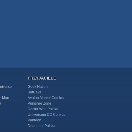
PRZYJACIELE
niverse
Geek Nation
BatCave
r-Man
Avalon Marvel Comics
a
Punisher Zone
Doctor Who Polska
Uniwersum DC Comics
Panteon
Deadpool Polska