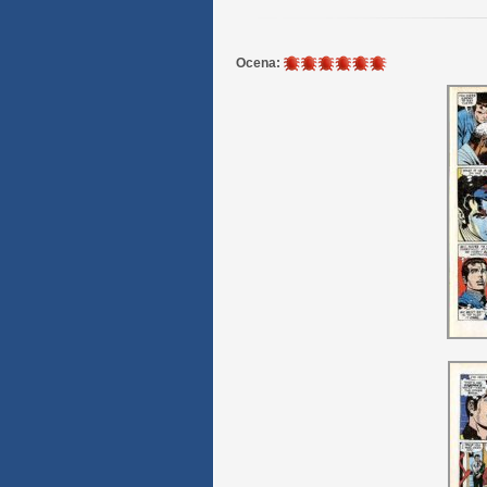
6
Ocena:
/
6