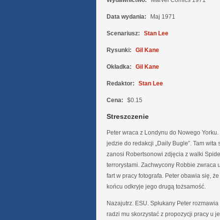
Wydawnictwo:
Marvel Comics 1971
Data wydania:
Maj 1971
Scenariusz:
Stan Lee
Rysunki:
Gil Kane
Okładka:
Gil Kane
Redaktor:
Stan Lee
Cena:
$0.15
Streszczenie
Peter wraca z Londynu do Nowego Yorku. 
jedzie do redakcji „Daily Bugle”. Tam wita s
zanosi Robertsonowi zdjęcia z walki Spid
terrorystami. Zachwycony Robbie zwraca 
fart w pracy fotografa. Peter obawia się, ż
końcu odkryje jego drugą tożsamość.
Nazajutrz. ESU. Spłukany Peter rozmawia 
radzi mu skorzystać z propozycji pracy u j