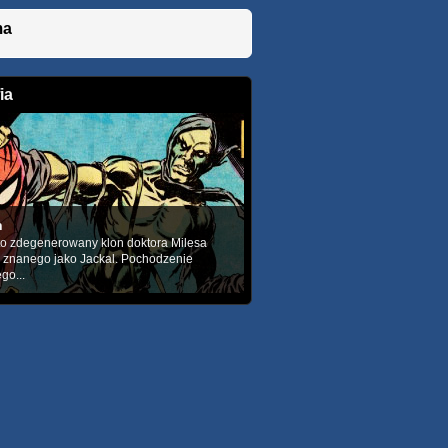
ma
ia
n
to zdegenerowany klon doktora Milesa
 znanego jako Jackal. Pochodzenie
go...