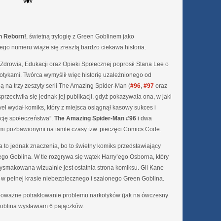
n Reborn!
, świetną trylogię z Green Goblinem jako
go numeru wiąże się zresztą bardzo ciekawa historia.
drowia, Edukacji oraz Opieki Społecznej poprosił Stana Lee o
kotykami. Twórca wymyślił więc historię uzależnionego od
ą na trzy zeszyty serii The Amazing Spider-Man (
#96
,
#97
oraz
przeciwiła się jednak jej publikacji, gdyż pokazywała ona, w jaki
el wydał komiks, który z miejsca osiągnął kasowy sukces i
cję społeczeństwa”.
The Amazing Spider-Man #96
i dwa
mi pozbawionymi na tamte czasy tzw. pieczęci Comics Code.
 to jednak znaczenia, bo to świetny komiks przedstawiający
nego Goblina. W tle rozgrywa się wątek Harry’ego Osborna, który
 Wysmakowana wizualnie jest ostatnia strona komiksu. Gil Kane
w pełnej krasie niebezpiecznego i szalonego Green Goblina.
 poważne potraktowanie problemu narkotyków (jak na ówczesny
Goblina wystawiam 6 pajączków.