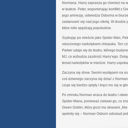
Normana. Harry zaprasza go również na 
w teatrze. Peter, wspominając konflikt z G
jego amnezję, odwiedza Osborna w biurze 
zastanowić się nad jego ofertą. W drodze
które miło spędzają popołudnie.
Szybując po mieście jako Spider-Man, Pet
odurzonego narkotykami chłopaka. Ten cz
Parker udaje się do teatru, którego budyn
MJ, co wzbudza zazdrość Harry’ego. Dołąc
temat narkotyków w mieście. Harry uspokaj
Zaczyna się show. Swoim występem na sce
coś dziwnego zaczyna się dziać z Norman
czuje się bardzo spięty i kręci mu się w g
Po zmroku Norman wraca do teatru i otwie
Spider-Mana, ponieważ ciekawi go, co znaj
Green Goblin, który grozi mu słowami „Nie
spełniły się – Norman Osborn odnalazł je