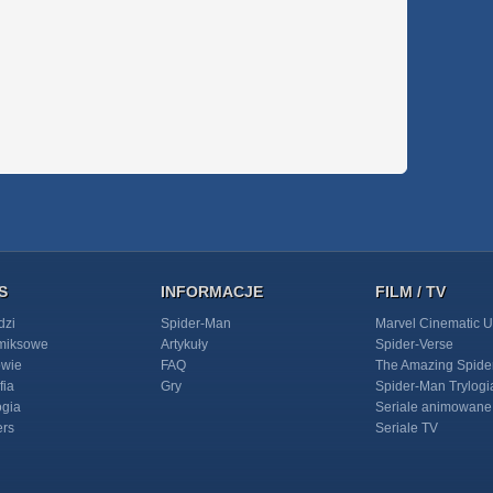
S
INFORMACJE
FILM / TV
dzi
Spider-Man
Marvel Cinematic U
omiksowe
Artykuły
Spider-Verse
owie
FAQ
The Amazing Spide
fia
Gry
Spider-Man Trylogi
ogia
Seriale animowane
ers
Seriale TV