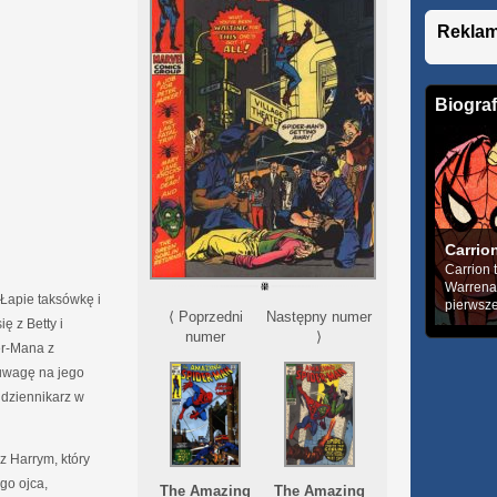
Rekla
Biograf
Carrio
Carrion 
Warrena
Łapie taksówkę i
pierwsze
⟨ Poprzedni
Następny numer
ię z Betty i
numer
⟩
er-Mana z
uwagę na jego
e dziennikarz w
z Harrym, który
ego ojca,
The Amazing
The Amazing