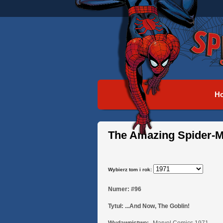
H
The Amazing Spider-M
Wybierz tom i rok:
Numer:
#96
Tytuł:
...And Now, The Goblin!