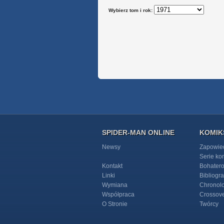
Wybierz tom i rok:
SPIDER-MAN ONLINE
KOMIK
Newsy
Zapowie
Serie k
Kontakt
Bohater
Linki
Bibliogra
Wymiana
Chronol
Współpraca
Crossov
O Stronie
Twórcy