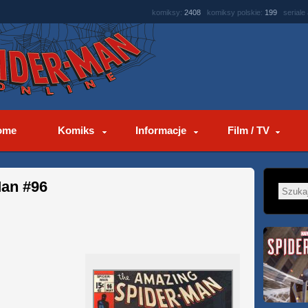
komiksy:
2408
komiksy polskie:
199
seriale
ome
Komiks
Informacje
Film / TV
an #96