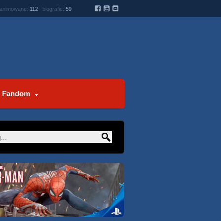
 animowane:
112
biografie:
59
Fandom