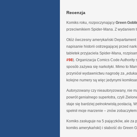
Recenzja
Komiks roku, rozpoczynający
Green Gobli
przeciwnikiem Spider-Mana. Z wydaniem te
Otóż ówczesny amerykański Departament Z
napisanie historii ostrzegającej przed nar
tabletek przyjaciela Spider-Mana, rozpisan
#98
). Organizacja Comics Code Authority s
sposób zażywa się narkotyki. Mimo to Marv
przyniósł wydawnictwu nagrodę za „eduka
kolejne numery są więc jedynymi komiksa
Autoryzowany czy nieautoryzowany, nie ma
powrót genialnego superłotra, czyli Zielo
staje się bardziej pełnokrwistą postacią.
spełnił moje marzenie – znów zobaczyłem 
Komiks zasługuje na 5 pajączków, ale za
komiks amerykański) i słabość do Green 