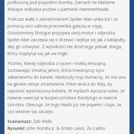
podłożoną pod pojazdem bombę. Zamach na Madame
Masque wzbudza podziw u partnerki Hammerheada.
Podczas walki z zamachowcem Spider-Man unika kul i za
pomocą sieci uderza przeciwnika gałęzią w szyję.
Oszołomiony Shotgun przyzywa swój motor i odjeżdża.
Spider-Man zaczepia się o drzewo i wybija się jak z katapulty,
aby go schwytać. Z wysokości nie dostrzega jednak zbiega,
który rozpłynął się jak we mgle.
Później. Randy odjeżdża z ojcem i matką limuzyną,
zostawiając smutną Janice, która towarzyszy ojcu
zabieranemu do karetki. Niedoszły mąż tłumaczy, że ma ona
na głowie swoje zmartwienia. Peter wraca do May, by
uspokoić wystraszoną kobietę. W myślach wyrzuca sobie, że
naiwnie uwierzył w bezpieczeństwo Randy’ego w świecie
Lincolna. Obiecuje, że tego błędu już nie popełni i czuje, że
coś właśnie się zaczęło.
Scenariusz:
Zeb Wells
Rysunki:
John Romita Jr. & Emilio Laiso, Ze Carlos