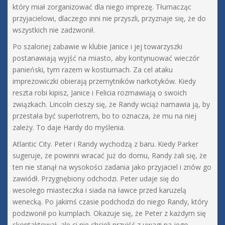
który miał zorganizować dla niego imprezę. Tłumacząc
przyjacielowi, dlaczego inni nie przyszli, przyznaje się, że do
wszystkich nie zadzwonił.
Po szalonej zabawie w klubie Janice i jej towarzyszki
postanawiają wyjść na miasto, aby kontynuować wieczór
panieński, tym razem w kostiumach. Za cel ataku
imprezowiczki obierają przemytników narkotyków. Kiedy
reszta robi kipisz, Janice i Felicia rozmawiają o swoich
związkach. Lincoln cieszy się, że Randy wciąż namawia ją, by
przestała być superłotrem, bo to oznacza, że mu na niej
zależy. To daje Hardy do myślenia.
Atlantic City. Peter i Randy wychodzą z baru. Kiedy Parker
sugeruje, że powinni wracać już do domu, Randy żali się, że
ten nie stanął na wysokości zadania jako przyjaciel i znów go
zawiódł. Przygnębiony odchodzi. Peter udaje się do
wesołego miasteczka i siada na ławce przed karuzelą
wenecką. Po jakimś czasie podchodzi do niego Randy, który
podzwonił po kumplach. Okazuje się, że Peter z każdym się
skontaktował, ale ci nie chcieli przyjść z uwagi na jego