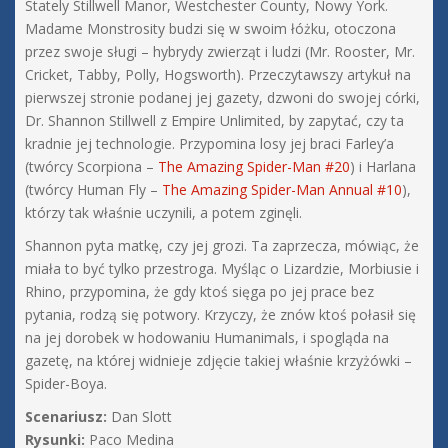
Stately Stillwell Manor, Westchester County, Nowy York.
Madame Monstrosity budzi się w swoim łóżku, otoczona
przez swoje sługi – hybrydy zwierząt i ludzi (Mr. Rooster, Mr.
Cricket, Tabby, Polly, Hogsworth). Przeczytawszy artykuł na
pierwszej stronie podanej jej gazety, dzwoni do swojej córki,
Dr. Shannon Stillwell z Empire Unlimited, by zapytać, czy ta
kradnie jej technologie. Przypomina losy jej braci Farley’a
(twórcy Scorpiona –
The Amazing Spider-Man #20
) i Harlana
(twórcy Human Fly –
The Amazing Spider-Man Annual #10
),
którzy tak właśnie uczynili, a potem zginęli.
Shannon pyta matkę, czy jej grozi. Ta zaprzecza, mówiąc, że
miała to być tylko przestroga. Myśląc o Lizardzie, Morbiusie i
Rhino, przypomina, że gdy ktoś sięga po jej prace bez
pytania, rodzą się potwory. Krzyczy, że znów ktoś połasił się
na jej dorobek w hodowaniu Humanimals, i spogląda na
gazetę, na której widnieje zdjęcie takiej właśnie krzyżówki –
Spider-Boya.
Scenariusz:
Dan Slott
Rysunki:
Paco Medina