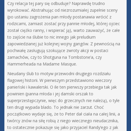
Czy relacja tej pary się odbuduje? Naprawdę trudno
wyrokować. Abstrahując od niezrozumiałej zupełnie sceny
(po ustaniu zagrożenia pan młody postanawia wrócić z
rodzicami, zamiast zostać przy pannie młodej, której ojciec
został ciężko ranny, i wspierać ją), warto zauważyć, że całe
to zajście na ślubie to nic innego jak preludium
zapowiedzianej już kolejnej wojny gangów. Z pewnością na
pochwałę zasługują szokujące zwroty akcji w postaci
zamachów, czy to Shotguna na Tombstone’a, czy
Hammerheada na Madame Masque.
Nieudany ślub to motyw przewodni drugiego rozdziału
flagowej historii. W pierwszym przedstawiono wieczory
panieński i kawalerski. O ile ten pierwszy przebiega tak jak
powinien (panna młoda i jej damski orszak to
superprzestępczynie, więc do grzecznych nie należą), o tyle
ten drugi wypada blado. To jednak nie zarzut. Choć
początkowo wydaje się, że to Peter dał ciała na całej linii, a
twórcy znów na siłę robią z niego wiecznego nieudacznika,
to ostatecznie pokazuje się jako przyjaciel Randy’ego z jak