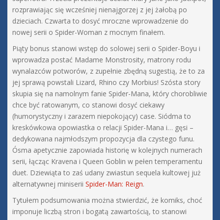
rozprawiając się wcześniej nienajgorzej z jej żałobą po
dzieciach. Czwarta to dosyć mroczne wprowadzenie do
nowej serii o Spider-Woman z mocnym finałem.
Piąty bonus stanowi wstęp do solowej serii o Spider-Boyu i
wprowadza postać Madame Monstrosity, matrony rodu
wynalazców potworów, z zupełnie zbędną sugestią, że to za
jej sprawą powstali Lizard, Rhino czy Morbius! Szósta story
skupia się na namolnym fanie Spider-Mana, który chorobliwie
chce być ratowanym, co stanowi dosyć ciekawy
(humorystyczny i zarazem niepokojący) case. Siódma to
kreskówkowa opowiastka o relacji Spider-Mana i… gęsi –
dedykowana najmłodszym propozycja dla czystego funu.
Ósma apetycznie zapowiada historię w kolejnych numerach
serii, łącząc Kravena i Queen Goblin w pełen temperamentu
duet. Dziewiąta to zaś udany zwiastun sequela kultowej już
alternatywnej miniserii
Spider-Man: Reign
.
Tytułem podsumowania można stwierdzić, że komiks, choć
imponuje liczbą stron i bogatą zawartością, to stanowi