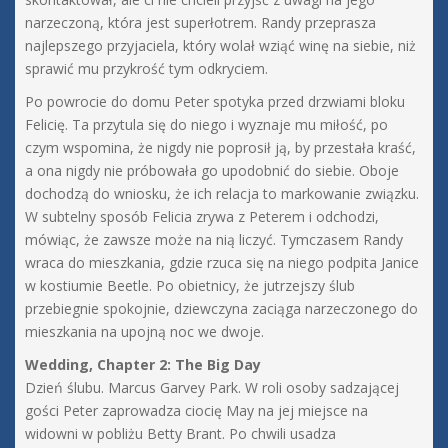
narzeczoną, która jest superłotrem. Randy przeprasza
najlepszego przyjaciela, który wolał wziąć winę na siebie, niż
sprawić mu przykrość tym odkryciem.
Po powrocie do domu Peter spotyka przed drzwiami bloku
Felicię. Ta przytula się do niego i wyznaje mu miłość, po
czym wspomina, że nigdy nie poprosił ją, by przestała kraść,
a ona nigdy nie próbowała go upodobnić do siebie. Oboje
dochodzą do wniosku, że ich relacja to markowanie związku.
W subtelny sposób Felicia zrywa z Peterem i odchodzi,
mówiąc, że zawsze może na nią liczyć. Tymczasem Randy
wraca do mieszkania, gdzie rzuca się na niego podpita Janice
w kostiumie Beetle. Po obietnicy, że jutrzejszy ślub
przebiegnie spokojnie, dziewczyna zaciąga narzeczonego do
mieszkania na upojną noc we dwoje.
Wedding, Chapter 2: The Big Day
Dzień ślubu. Marcus Garvey Park. W roli osoby sadzającej
gości Peter zaprowadza ciocię May na jej miejsce na
widowni w pobliżu Betty Brant. Po chwili usadza