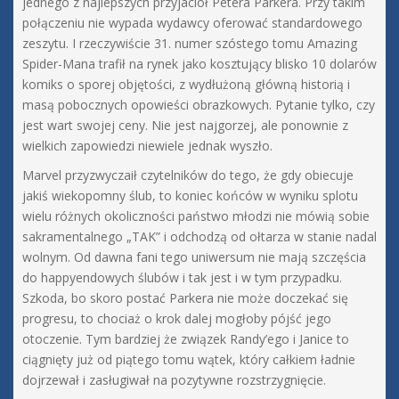
jednego z najlepszych przyjaciół Petera Parkera. Przy takim
połączeniu nie wypada wydawcy oferować standardowego
zeszytu. I rzeczywiście 31. numer szóstego tomu Amazing
Spider-Mana trafił na rynek jako kosztujący blisko 10 dolarów
komiks o sporej objętości, z wydłużoną główną historią i
masą pobocznych opowieści obrazkowych. Pytanie tylko, czy
jest wart swojej ceny. Nie jest najgorzej, ale ponownie z
wielkich zapowiedzi niewiele jednak wyszło.
Marvel przyzwyczaił czytelników do tego, że gdy obiecuje
jakiś wiekopomny ślub, to koniec końców w wyniku splotu
wielu różnych okoliczności państwo młodzi nie mówią sobie
sakramentalnego „TAK” i odchodzą od ołtarza w stanie nadal
wolnym. Od dawna fani tego uniwersum nie mają szczęścia
do happyendowych ślubów i tak jest i w tym przypadku.
Szkoda, bo skoro postać Parkera nie może doczekać się
progresu, to chociaż o krok dalej mogłoby pójść jego
otoczenie. Tym bardziej że związek Randy’ego i Janice to
ciągnięty już od piątego tomu wątek, który całkiem ładnie
dojrzewał i zasługiwał na pozytywne rozstrzygnięcie.