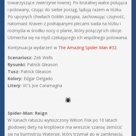
towarzyszące zwierzynie łownej. Po brutalnej walce polująca
i polowany, czując do siebie pociąg, lądują razem w łóżku.
Po upojnych chwilach Goblin zasypia, zachowując czujność,
natomiast Kraven z podrapanymi plecami siada na łóżku i
rozmyśla w środku nocy o planie, który połączył ich oboje.
Uśmiecha się na myśl czekającego ich wspólnego polowania.
Kontynuacja wydarzeń w
The Amazing Spider-Man #32
.
Scenariusz:
Zeb Wells
Rysunki:
Patrick Gleason
Tusz:
Patrick Gleason
Kolory:
Edgar Delgado
Litery:
VC’s Joe Caramagna
Spider-Man: Reign
W ruinach ratuszu wyniszczony Wilson Fisk po 10 latach
głodowej diety na kroplówce ma wreszcie szansę zemścić
się na burmistrzu Watersie, który trzymał go w zamknięciu.