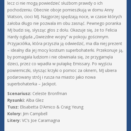
lecz ci nie mogą powiedzieć służbom prawdy o ich
pochodzeniu. Obecnie oboje pomieszkują w domu Anny
Watson, cioci MJ. Najgorzej spędzają noce, w czasie których
żałoba długo nie pozwala im obu zasnąć. Pewnego poranka
MJ budzi się, słysząc głos z dołu. Okazuje się, że to Felicia
Hardy ogląda „Gwiezdne wojny” w pokoju gościnnym.
Przyjaciółka, która przyszła ją odwiedzić, ma dla niej prezent
– idealny dla jej mocy kostium superbohaterki. Przekonuje ją,
by pomagała ludziom i nie obwiniała się, że przygarnęła
dzieci, przez co wpadła w pułapkę Emissary. Po wyjściu
powierniczki, słysząc krzyki o pomoc za oknem, MJ ubiera
podarowany strój i rusza na miasto jako nowa
superbohaterka – Jackpot.
Scenariusz:
Celeste Bronfman
Rysunki:
Alba Glez
Tusz:
Elisabetta D’Amico & Craig Yeung
Kolory:
Jim Campbell
Litery:
VC’s Joe Caramagna