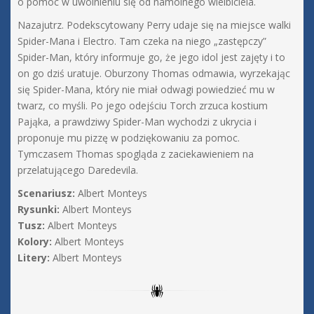
o pomoc w uwolnieniu się od namolnego wielbiciela.
Nazajutrz. Podekscytowany Perry udaje się na miejsce walki
Spider-Mana i Electro. Tam czeka na niego „zastępczy”
Spider-Man, który informuje go, że jego idol jest zajęty i to
on go dziś uratuje. Oburzony Thomas odmawia, wyrzekając
się Spider-Mana, który nie miał odwagi powiedzieć mu w
twarz, co myśli. Po jego odejściu Torch zrzuca kostium
Pająka, a prawdziwy Spider-Man wychodzi z ukrycia i
proponuje mu pizzę w podziękowaniu za pomoc.
Tymczasem Thomas spogląda z zaciekawieniem na
przelatującego Daredevila.
Scenariusz:
Albert Monteys
Rysunki:
Albert Monteys
Tusz:
Albert Monteys
Kolory:
Albert Monteys
Litery:
Albert Monteys