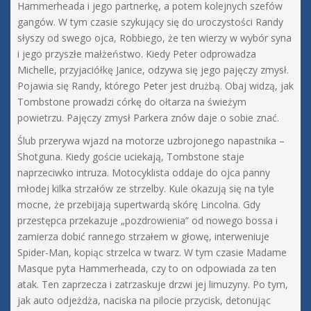
Hammerheada i jego partnerkę, a potem kolejnych szefów
gangów. W tym czasie szykujący się do uroczystości Randy
słyszy od swego ojca, Robbiego, że ten wierzy w wybór syna
i jego przyszłe małżeństwo. Kiedy Peter odprowadza
Michelle, przyjaciółkę Janice, odzywa się jego pajęczy zmysł.
Pojawia się Randy, którego Peter jest drużbą. Obaj widzą, jak
Tombstone prowadzi córkę do ołtarza na świeżym
powietrzu. Pajęczy zmysł Parkera znów daje o sobie znać.
Ślub przerywa wjazd na motorze uzbrojonego napastnika –
Shotguna. Kiedy goście uciekają, Tombstone staje
naprzeciwko intruza. Motocyklista oddaje do ojca panny
młodej kilka strzałów ze strzelby. Kule okazują się na tyle
mocne, że przebijają supertwardą skórę Lincolna. Gdy
przestępca przekazuje „pozdrowienia” od nowego bossa i
zamierza dobić rannego strzałem w głowę, interweniuje
Spider-Man, kopiąc strzelca w twarz. W tym czasie Madame
Masque pyta Hammerheada, czy to on odpowiada za ten
atak. Ten zaprzecza i zatrzaskuje drzwi jej limuzyny. Po tym,
jak auto odjeżdża, naciska na pilocie przycisk, detonując