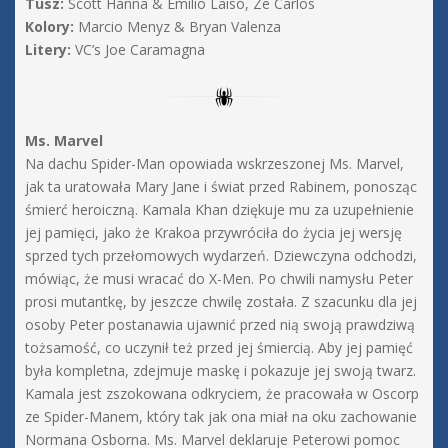
Tusz:
Scott Hanna & Emilio Laiso, Ze Carlos
Kolory:
Marcio Menyz & Bryan Valenza
Litery:
VC’s Joe Caramagna
Ms. Marvel
Na dachu Spider-Man opowiada wskrzeszonej Ms. Marvel,
jak ta uratowała Mary Jane i świat przed Rabinem, ponosząc
śmierć heroiczną. Kamala Khan dziękuje mu za uzupełnienie
jej pamięci, jako że Krakoa przywróciła do życia jej wersję
sprzed tych przełomowych wydarzeń. Dziewczyna odchodzi,
mówiąc, że musi wracać do X-Men. Po chwili namysłu Peter
prosi mutantkę, by jeszcze chwilę została. Z szacunku dla jej
osoby Peter postanawia ujawnić przed nią swoją prawdziwą
tożsamość, co uczynił też przed jej śmiercią. Aby jej pamięć
była kompletna, zdejmuje maskę i pokazuje jej swoją twarz.
Kamala jest zszokowana odkryciem, że pracowała w Oscorp
ze Spider-Manem, który tak jak ona miał na oku zachowanie
Normana Osborna. Ms. Marvel deklaruje Peterowi pomoc