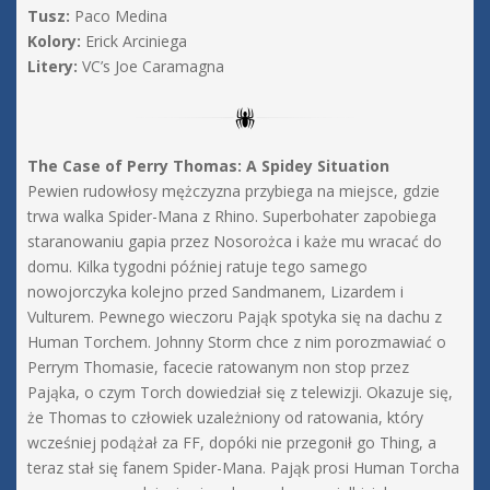
Tusz:
Paco Medina
Kolory:
Erick Arciniega
Litery:
VC’s Joe Caramagna
The Case of Perry Thomas: A Spidey Situation
Pewien rudowłosy mężczyzna przybiega na miejsce, gdzie
trwa walka Spider-Mana z Rhino. Superbohater zapobiega
staranowaniu gapia przez Nosorożca i każe mu wracać do
domu. Kilka tygodni później ratuje tego samego
nowojorczyka kolejno przed Sandmanem, Lizardem i
Vulturem. Pewnego wieczoru Pająk spotyka się na dachu z
Human Torchem. Johnny Storm chce z nim porozmawiać o
Perrym Thomasie, facecie ratowanym non stop przez
Pająka, o czym Torch dowiedział się z telewizji. Okazuje się,
że Thomas to człowiek uzależniony od ratowania, który
wcześniej podążał za FF, dopóki nie przegonił go Thing, a
teraz stał się fanem Spider-Mana. Pająk prosi Human Torcha