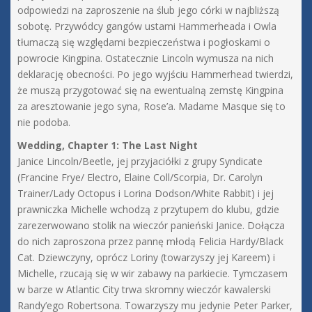
odpowiedzi na zaproszenie na ślub jego córki w najbliższą
sobotę. Przywódcy gangów ustami Hammerheada i Owla
tłumaczą się względami bezpieczeństwa i pogłoskami o
powrocie Kingpina. Ostatecznie Lincoln wymusza na nich
deklarację obecności. Po jego wyjściu Hammerhead twierdzi,
że muszą przygotować się na ewentualną zemstę Kingpina
za aresztowanie jego syna, Rose’a. Madame Masque się to
nie podoba.
Wedding, Chapter 1: The Last Night
Janice Lincoln/Beetle, jej przyjaciółki z grupy Syndicate
(Francine Frye/ Electro, Elaine Coll/Scorpia, Dr. Carolyn
Trainer/Lady Octopus i Lorina Dodson/White Rabbit) i jej
prawniczka Michelle wchodzą z przytupem do klubu, gdzie
zarezerwowano stolik na wieczór panieński Janice. Dołącza
do nich zaproszona przez pannę młodą Felicia Hardy/Black
Cat. Dziewczyny, oprócz Loriny (towarzyszy jej Kareem) i
Michelle, rzucają się w wir zabawy na parkiecie. Tymczasem
w barze w Atlantic City trwa skromny wieczór kawalerski
Randy’ego Robertsona. Towarzyszy mu jedynie Peter Parker,