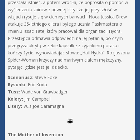
przestała istnieć, a potem wróciła, że poprosiła o pomoc w
wyśledzeniu zbirów z pewnej listy i że jej przyszłość w
wizjach rysuje się w ciemnych barwach. Nocą Jessica Drew
atakuje 35-letniego dilera i byłego ucznia Taskmastera o
imieniu Issac Tate, który pracował dla organizacji Hydra.
Przestępca odmawia odpowiedzi na jej pytania, po czym
przegryza ukrytą w zębie kapsułkę z cyjankiem potasu i
kończy życie, wypowiadając słowa: „Hail Hydra”. Rozjuszona
Spider-Woman krzyczy nad martwym ciałem mężczyzny,
pytając, gdzie jest jej dziecko.
Scenariusz:
Steve Foxe
Rysunki:
Eric Koda
Tusz:
Wade von Grawbadger
Kolory:
Jim Campbell
Litery:
VC’s Joe Caramagna
The Mother of Invention