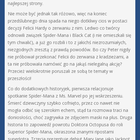
najlepszej strony.
Nie może być jednak tak różowo, więc na koniec
przedślubnego dnia spada na niego dotkliwy cios w postaci
decyzji Felicii Hardy o zerwaniu z nim. Ledwo co twórcy
odnowili związek Spider-Mana i Black Cat (i nie omieszkali się
tym chwalić), a już go rozbili i to z jakichś niezrozumiałych,
niezgodnych zresztą z prawdą powodów. Bo czy Peter nigdy
nie próbował przekonać Felicii do zerwania z kradzieżami, a
ta nie próbowała namówić go na jakąś nielegalną akcję?
Przecież wielokrotnie poruszali ze sobą te tematy w
przeszłości!
Co do dodatkowych historyjek, pierwsza relacjonuje
spotkanie Spider-Mana z Ms. Marvel po jej wskrzeszeniu.
Śmierć dziewczyny szybko cofnięto, przez co nawet nie
mogła odbić się szerokim echem, stąd ta rozmowa traci na
doniosłości, choć zagrywka ze zdjęciem maski na plus. Druga
historia to zapowiedź powrotu Doktora Octopusa do roli
Superior Spider-Mana, okraszona znanymi ripostami
superłotra. Trzecia prezentuje debiut Mary Jane jako Jackpot,