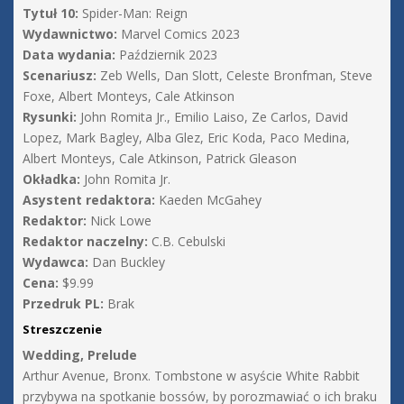
Tytuł 10:
Spider-Man: Reign
Wydawnictwo:
Marvel Comics 2023
Data wydania:
Październik 2023
Scenariusz:
Zeb Wells, Dan Slott, Celeste Bronfman, Steve
Foxe, Albert Monteys, Cale Atkinson
Rysunki:
John Romita Jr., Emilio Laiso, Ze Carlos, David
Lopez, Mark Bagley, Alba Glez, Eric Koda, Paco Medina,
Albert Monteys, Cale Atkinson, Patrick Gleason
Okładka:
John Romita Jr.
Asystent redaktora:
Kaeden McGahey
Redaktor:
Nick Lowe
Redaktor naczelny:
C.B. Cebulski
Wydawca:
Dan Buckley
Cena:
$9.99
Przedruk PL:
Brak
Streszczenie
Wedding, Prelude
Arthur Avenue, Bronx. Tombstone w asyście White Rabbit
przybywa na spotkanie bossów, by porozmawiać o ich braku