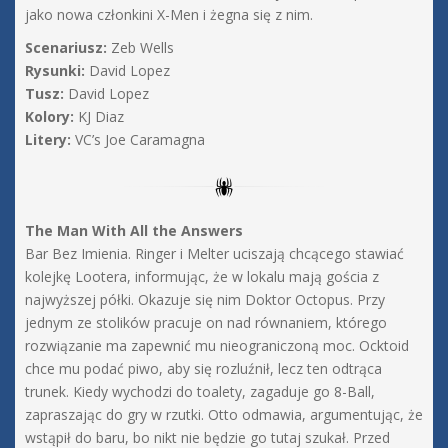
jako nowa członkini X-Men i żegna się z nim.
Scenariusz:
Zeb Wells
Rysunki:
David Lopez
Tusz:
David Lopez
Kolory:
KJ Diaz
Litery:
VC’s Joe Caramagna
The Man With All the Answers
Bar Bez Imienia. Ringer i Melter uciszają chcącego stawiać
kolejkę Lootera, informując, że w lokalu mają gościa z
najwyższej półki. Okazuje się nim Doktor Octopus. Przy
jednym ze stolików pracuje on nad równaniem, którego
rozwiązanie ma zapewnić mu nieograniczoną moc. Ocktoid
chce mu podać piwo, aby się rozluźnił, lecz ten odtrąca
trunek. Kiedy wychodzi do toalety, zagaduje go 8-Ball,
zapraszając do gry w rzutki. Otto odmawia, argumentując, że
wstąpił do baru, bo nikt nie będzie go tutaj szukał. Przed