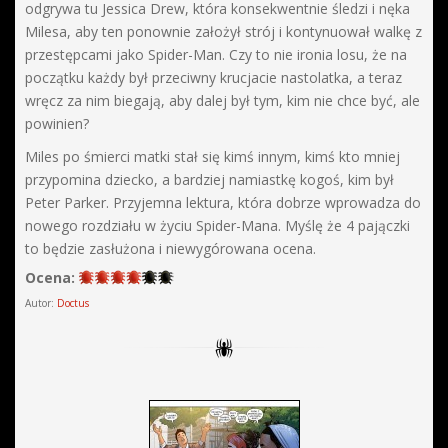
odgrywa tu Jessica Drew, która konsekwentnie śledzi i nęka
Milesa, aby ten ponownie założył strój i kontynuował walkę z
przestępcami jako Spider-Man. Czy to nie ironia losu, że na
początku każdy był przeciwny krucjacie nastolatka, a teraz
wręcz za nim biegają, aby dalej był tym, kim nie chce być, ale
powinien?
Miles po śmierci matki stał się kimś innym, kimś kto mniej
przypomina dziecko, a bardziej namiastkę kogoś, kim był
Peter Parker. Przyjemna lektura, która dobrze wprowadza do
nowego rozdziału w życiu Spider-Mana. Myślę że 4 pajączki
to będzie zasłużona i niewygórowana ocena.
Ocena:
Autor:
Doctus