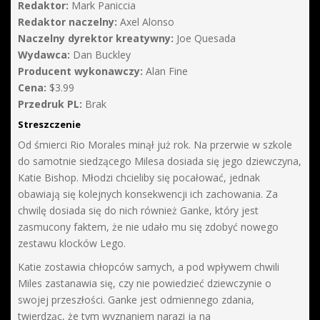
Redaktor:
Mark Paniccia
Redaktor naczelny:
Axel Alonso
Naczelny dyrektor kreatywny:
Joe Quesada
Wydawca:
Dan Buckley
Producent wykonawczy:
Alan Fine
Cena:
$3.99
Przedruk PL:
Brak
Streszczenie
Od śmierci Rio Morales minął już rok. Na przerwie w szkole
do samotnie siedzącego Milesa dosiada się jego dziewczyna,
Katie Bishop. Młodzi chcieliby się pocałować, jednak
obawiają się kolejnych konsekwencji ich zachowania. Za
chwilę dosiada się do nich również Ganke, który jest
zasmucony faktem, że nie udało mu się zdobyć nowego
zestawu klocków Lego.
Katie zostawia chłopców samych, a pod wpływem chwili
Miles zastanawia się, czy nie powiedzieć dziewczynie o
swojej przeszłości. Ganke jest odmiennego zdania,
twierdząc, że tym wyznaniem narazi ją na