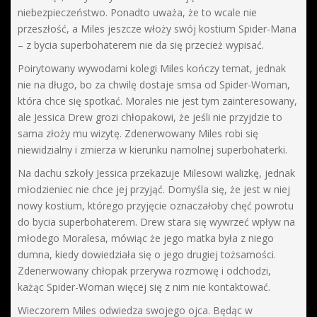
niebezpieczeństwo. Ponadto uważa, że to wcale nie
przeszłość, a Miles jeszcze włoży swój kostium Spider-Mana
– z bycia superbohaterem nie da się przecież wypisać.
Poirytowany wywodami kolegi Miles kończy temat, jednak
nie na długo, bo za chwilę dostaje smsa od Spider-Woman,
która chce się spotkać. Morales nie jest tym zainteresowany,
ale Jessica Drew grozi chłopakowi, że jeśli nie przyjdzie to
sama złoży mu wizytę. Zdenerwowany Miles robi się
niewidzialny i zmierza w kierunku namolnej superbohaterki.
Na dachu szkoły Jessica przekazuje Milesowi walizkę, jednak
młodzieniec nie chce jej przyjąć. Domyśla się, że jest w niej
nowy kostium, którego przyjęcie oznaczałoby chęć powrotu
do bycia superbohaterem. Drew stara się wywrzeć wpływ na
młodego Moralesa, mówiąc że jego matka była z niego
dumna, kiedy dowiedziała się o jego drugiej tożsamości.
Zdenerwowany chłopak przerywa rozmowę i odchodzi,
każąc Spider-Woman więcej się z nim nie kontaktować.
Wieczorem Miles odwiedza swojego ojca. Będąc w