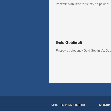
Początki stabilizacji? Ale czy na pewno?..
Gold Goblin #5
Finałowy pojedynek Gold Goblin Vs. Que
SPIDER-MAN ONLINE
KOMIK