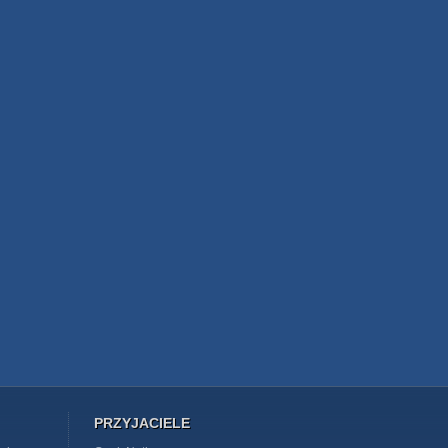
PRZYJACIELE