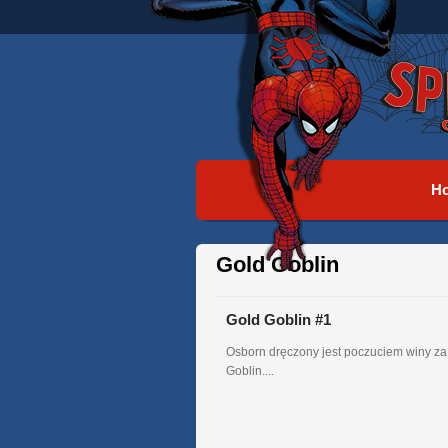
H
Gold Goblin
Gold Goblin #1
Osborn dręczony jest poczuciem winy za 
Goblin....