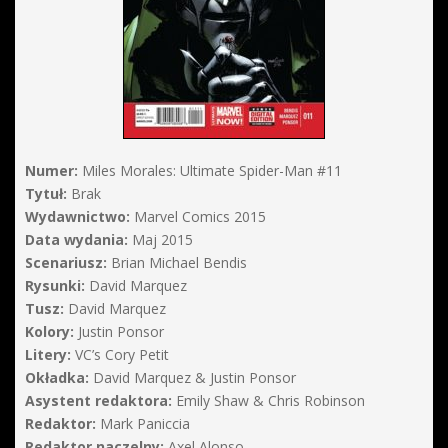
Numer:
Miles Morales: Ultimate Spider-Man #11
Tytuł:
Brak
Wydawnictwo:
Marvel Comics 2015
Data wydania:
Maj 2015
Scenariusz:
Brian Michael Bendis
Rysunki:
David Marquez
Tusz:
David Marquez
Kolory:
Justin Ponsor
Litery:
VC’s Cory Petit
Okładka:
David Marquez & Justin Ponsor
Asystent redaktora:
Emily Shaw & Chris Robinson
Redaktor:
Mark Paniccia
Redaktor naczelny:
Axel Alonso