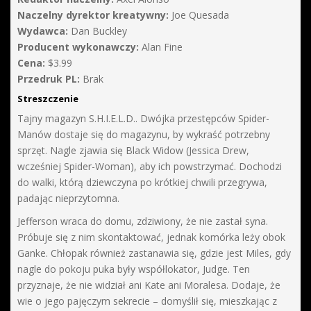
Naczelny dyrektor kreatywny:
Joe Quesada
Wydawca:
Dan Buckley
Producent wykonawczy:
Alan Fine
Cena:
$3.99
Przedruk PL:
Brak
Streszczenie
Tajny magazyn S.H.I.E.L.D.. Dwójka przestępców Spider-
Manów dostaje się do magazynu, by wykraść potrzebny
sprzęt. Nagle zjawia się Black Widow (Jessica Drew,
wcześniej Spider-Woman), aby ich powstrzymać. Dochodzi
do walki, którą dziewczyna po krótkiej chwili przegrywa,
padając nieprzytomna.
Jefferson wraca do domu, zdziwiony, że nie zastał syna.
Próbuje się z nim skontaktować, jednak komórka leży obok
Ganke. Chłopak również zastanawia się, gdzie jest Miles, gdy
nagle do pokoju puka były współlokator, Judge. Ten
przyznaje, że nie widział ani Kate ani Moralesa. Dodaje, że
wie o jego pajęczym sekrecie – domyślił się, mieszkając z