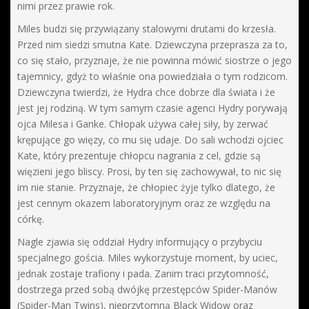
nimi przez prawie rok.
Miles budzi się przywiązany stalowymi drutami do krzesła.
Przed nim siedzi smutna Kate. Dziewczyna przeprasza za to,
co się stało, przyznaje, że nie powinna mówić siostrze o jego
tajemnicy, gdyż to właśnie ona powiedziała o tym rodzicom.
Dziewczyna twierdzi, że Hydra chce dobrze dla świata i że
jest jej rodziną. W tym samym czasie agenci Hydry porywają
ojca Milesa i Ganke. Chłopak używa całej siły, by zerwać
krępujące go więzy, co mu się udaje. Do sali wchodzi ojciec
Kate, który prezentuje chłopcu nagrania z cel, gdzie są
więzieni jego bliscy. Prosi, by ten się zachowywał, to nic się
im nie stanie. Przyznaje, że chłopiec żyje tylko dlatego, że
jest cennym okazem laboratoryjnym oraz ze względu na
córkę.
Nagle zjawia się oddział Hydry informujący o przybyciu
specjalnego gościa. Miles wykorzystuje moment, by uciec,
jednak zostaje trafiony i pada. Zanim traci przytomność,
dostrzega przed sobą dwójkę przestępców Spider-Manów
(Spider-Man Twins), nieprzytomną Black Widow oraz