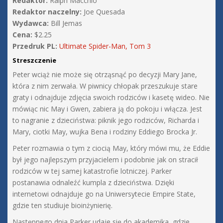
Redaktor:
Ralph Macchio
Redaktor naczelny:
Joe Quesada
Wydawca:
Bill Jemas
Cena:
$2.25
Przedruk PL:
Ultimate Spider-Man, Tom 3
Streszczenie
Peter wciąż nie może się otrząsnąć po decyzji Mary Jane,
która z nim zerwała. W piwnicy chłopak przeszukuje stare
graty i odnajduje zdjęcia swoich rodziców i kasetę wideo. Nie
mówiąc nic May i Gwen, zabiera ją do pokoju i włącza. Jest
to nagranie z dzieciństwa: piknik jego rodziców, Richarda i
Mary, ciotki May, wujka Bena i rodziny Eddiego Brocka Jr.
Peter rozmawia o tym z ciocią May, który mówi mu, że Eddie
był jego najlepszym przyjacielem i podobnie jak on stracił
rodziców w tej samej katastrofie lotniczej. Parker
postanawia odnaleźć kumpla z dzieciństwa. Dzięki
internetowi odnajduje go na Uniwersytecie Empire State,
gdzie ten studiuje bioinżynierię.
Następnego dnia Parker udaje się do akademika, gdzie