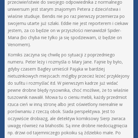
przeciwieństwie do swojego odpowiednika z normalnego
uniwersum jest starym znajomym Petera z dzieciństwa i
właśnie studiuje. Bendis nie po raz pierwszy przemierza po
swojemu utarte już szlaki. Eddie nie jest reporterem i ciekaw
jestem, za co będzie on w przyszłości nienawidził Spider-
Mana (bo chyba nie tylko ja się spodziewam, iż będzie on
Venomem).
Komiks zaczyna się chwilę po sytuacji z poprzedniego
numeru. Peter leży i rozmyśla o Mary Jane. Fajnie by było,
gdyby czasem Bagley umieścił Pająka w bardziej
nietuzinkowych miejscach: mógłby przecież leżeć przyklejony
do sufitu i rozmyślać itd. W pierwszym kadrze już widać
pewne drobne błędy rysownika, choć możliwe, że to właśnie
tuszownik nawalił. Mowa tu o cieniu mebli, każdy przedmiot
rzuca cień w inną stronę albo jest oświetlony nierealnie w
porównaniu z rzeczą obok. Siada perspektywa. Jest to
oczywiście drobiazg, ale detektyw komiksowy Sierp zwraca
uwagę również na błahostki. Są inne drobne niedociągnięcia
np. drzwi od tajemniczego pokoiku są ździebko małe. Po