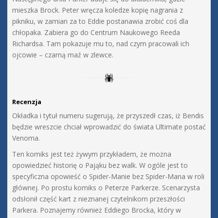
mieszka Brock. Peter wręcza koledze kopię nagrania z
pikniku, w zamian za to Eddie postanawia zrobić coś dla
chłopaka. Zabiera go do Centrum Naukowego Reeda
Richardsa. Tam pokazuje mu to, nad czym pracowali ich
ojcowie – czarną maź w zlewce.
Recenzja
Okładka i tytuł numeru sugerują, że przyszedł czas, iż Bendis
będzie wreszcie chciał wprowadzić do świata Ultimate postać
Venoma.
Ten komiks jest też żywym przykładem, że można
opowiedzieć historię o Pająku bez walk. W ogóle jest to
specyficzna opowieść o Spider-Manie bez Spider-Mana w roli
głównej. Po prostu komiks o Peterze Parkerze. Scenarzysta
odsłonił część kart z nieznanej czytelnikom przeszłości
Parkera. Poznajemy również Eddiego Brocka, który w