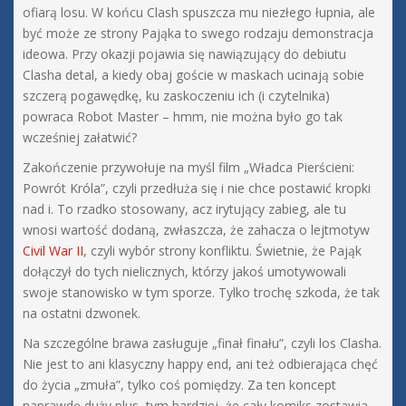
ofiarą losu. W końcu Clash spuszcza mu niezłego łupnia, ale
być może ze strony Pająka to swego rodzaju demonstracja
ideowa. Przy okazji pojawia się nawiązujący do debiutu
Clasha detal, a kiedy obaj goście w maskach ucinają sobie
szczerą pogawędkę, ku zaskoczeniu ich (i czytelnika)
powraca Robot Master – hmm, nie można było go tak
wcześniej załatwić?
Zakończenie przywołuje na myśl film „Władca Pierścieni:
Powrót Króla”, czyli przedłuża się i nie chce postawić kropki
nad i. To rzadko stosowany, acz irytujący zabieg, ale tu
wnosi wartość dodaną, zwłaszcza, że zahacza o lejtmotyw
Civil War II
, czyli wybór strony konfliktu. Świetnie, że Pająk
dołączył do tych nielicznych, którzy jakoś umotywowali
swoje stanowisko w tym sporze. Tylko trochę szkoda, że tak
na ostatni dzwonek.
Na szczególne brawa zasługuje „finał finału”, czyli los Clasha.
Nie jest to ani klasyczny happy end, ani też odbierająca chęć
do życia „zmuła”, tylko coś pomiędzy. Za ten koncept
naprawdę duży plus, tym bardziej, że cały komiks zostawia