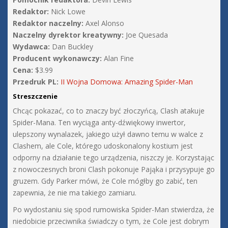
Redaktor:
Nick Lowe
Redaktor naczelny:
Axel Alonso
Naczelny dyrektor kreatywny:
Joe Quesada
Wydawca:
Dan Buckley
Producent wykonawczy:
Alan Fine
Cena:
$3.99
Przedruk PL:
II Wojna Domowa: Amazing Spider-Man
Streszczenie
Chcąc pokazać, co to znaczy być złoczyńcą, Clash atakuje
Spider-Mana. Ten wyciąga anty-dźwiękowy inwertor,
ulepszony wynalazek, jakiego użył dawno temu w walce z
Clashem, ale Cole, którego udoskonalony kostium jest
odporny na działanie tego urządzenia, niszczy je. Korzystając
z nowoczesnych broni Clash pokonuje Pająka i przysypuje go
gruzem. Gdy Parker mówi, że Cole mógłby go zabić, ten
zapewnia, że nie ma takiego zamiaru.
Po wydostaniu się spod rumowiska Spider-Man stwierdza, że
niedobicie przeciwnika świadczy o tym, że Cole jest dobrym