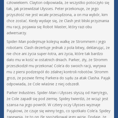
człowiekiem. Clayton odpowiada, że wszystko potoczyło się
tak, jak przewidział Ulysses. Peter przekonuje, że jego
przyszłość nie jest wcale przesądzona, a on ma wybór, kim
chce zostać. Kiedy wydaje się, że Clash jest bliski przyznania
mu racji, pojawia się Robot Master, który razi obu
adwersarzy.
Spider-Man podejmuje kolejną walkę ze Strommem i jego
robotami. Clash dezertuje jednak z pola bitwy, deklarując, że
nie chce ani życia super-łotra, ani życia, które tak bardzo
dało mu w kość w ostatnich dniach. Parker, zły, że Stromm
przeszkodził mu przekonać Cole’a do swoich racji, wyrywa
mu z piersi podzespół do zdalnej kontroli robotów. Stromm
grozi, że pozwie firmę Parkera do sądu za atak Clasha. Pająk
odpowiada, że Cole właśnie z niej odszedł.
Parker Industries. Spider-Man i Ulysses słyszą od Harry’ego,
że Cole zapadł się pod ziemię. Spidey twierdzi, że wciąż jest
szansa na jego powrót. W cztery oczy Ulysses wyznaje
Pająkowi, że czuje się winny tego, co spotkało Cole’a. Spidey
zapewnia, że to on źle spożytkował jego wizję. Dodaje, że