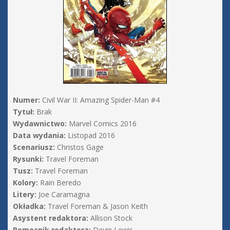
Numer:
Civil War II: Amazing Spider-Man #4
Tytuł:
Brak
Wydawnictwo:
Marvel Comics 2016
Data wydania:
Listopad 2016
Scenariusz:
Christos Gage
Rysunki:
Travel Foreman
Tusz:
Travel Foreman
Kolory:
Rain Beredo
Litery:
Joe Caramagna
Okładka:
Travel Foreman & Jason Keith
Asystent redaktora:
Allison Stock
Pomocnik redaktora:
Devin Lewis