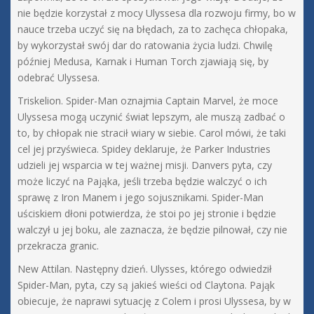
nie będzie korzystał z mocy Ulyssesa dla rozwoju firmy, bo w
nauce trzeba uczyć się na błędach, za to zachęca chłopaka,
by wykorzystał swój dar do ratowania życia ludzi. Chwilę
później Medusa, Karnak i Human Torch zjawiają się, by
odebrać Ulyssesa.
Triskelion. Spider-Man oznajmia Captain Marvel, że moce
Ulyssesa mogą uczynić świat lepszym, ale muszą zadbać o
to, by chłopak nie stracił wiary w siebie. Carol mówi, że taki
cel jej przyświeca. Spidey deklaruje, że Parker Industries
udzieli jej wsparcia w tej ważnej misji. Danvers pyta, czy
może liczyć na Pająka, jeśli trzeba będzie walczyć o ich
sprawę z Iron Manem i jego sojusznikami. Spider-Man
uściskiem dłoni potwierdza, że stoi po jej stronie i będzie
walczył u jej boku, ale zaznacza, że będzie pilnował, czy nie
przekracza granic.
New Attilan. Następny dzień. Ulysses, którego odwiedził
Spider-Man, pyta, czy są jakieś wieści od Claytona. Pająk
obiecuje, że naprawi sytuację z Colem i prosi Ulyssesa, by w