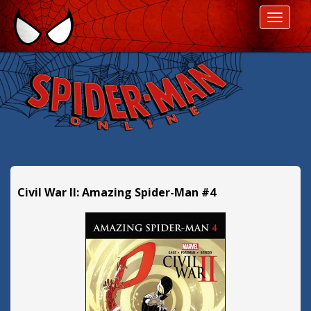
P
ROZWI
r
z
e
s
k
o
c
z
d
a
l
Civil War II: Amazing Spider-Man #4
e
j