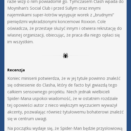
razie wizji o nim powiadomił go. Tymczasem Clash wpada do
Moynihan’s Social Club i przed Sullym oraz innymi
najemnikami super-łotrów wysypuje worek z „brudnymi”
pieniędzmi wykradzionymi koncernowi Roxxon. Cole
oświadcza, że przestaje służyć innym i otwiera rekrutację do
własnej organizacji, obiecując, że praca dla niego opłaci się
im wszystkim.
Recenzja
Koniec miniserii potwierdza, że w jej tytule powinno znaleźć
się odniesienie do Clasha, który de facto był gwiazdą tego
całkiem sensownego projektu. Niech jednak wielbicieli
Spider-Mana uspokoi wiadomość, że w ostatnim rozdziale
tej opowieści autor z nieco większym wyczuciem wyważył
akcenty, pozwalając również tytułowemu bohaterowi znaleźć
się w centrum uwagi.
Na początku wydaje się, że Spider-Man będzie przysłowiową