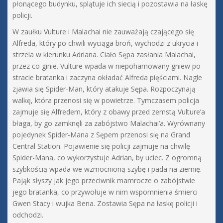
płonącego budynku, splątuje ich siecią i pozostawia na łaskę
policji.
W zaułku Vulture i Malachai nie zauważają czającego się
Alfreda, który po chwili wyciąga broń, wychodzi z ukrycia i
strzela w kierunku Adriana. Ciało Sępa zasłania Malachai,
przez co ginie. Vulture wpada w niepohamowany gniew po
stracie bratanka i zaczyna okładać Alfreda pięściami. Nagle
zjawia się Spider-Man, który atakuje Sępa. Rozpoczynają
walkę, która przenosi się w powietrze. Tymczasem policja
zajmuje się Alfredem, który z obawy przed zemstą Vulture’a
błaga, by go zamknęli za zabójstwo Malachai’a. Wyrównany
pojedynek Spider-Mana z Sępem przenosi się na Grand
Central Station. Pojawienie się policji zajmuje na chwilę
Spider-Mana, co wykorzystuje Adrian, by uciec. Z ogromną
szybkością wpada we wzmocnioną szybę i pada na ziemię.
Pająk słyszy jak jego przeciwnik mamrocze o zabójstwie
jego bratanka, co przywołuje w nim wspomnienia śmierci
Gwen Stacy i wujka Bena. Zostawia Sępa na łaskę policji i
odchodzi.