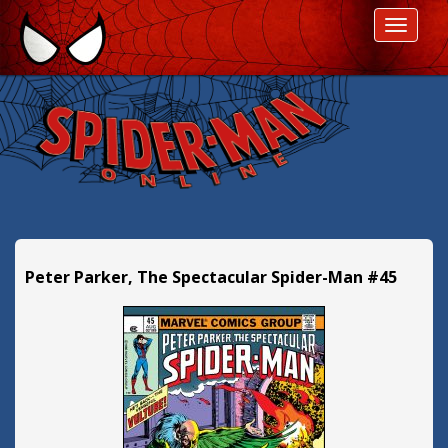
P
ROZWI
r
z
e
s
k
o
c
z
d
a
l
Peter Parker, The Spectacular Spider-Man #45
e
j