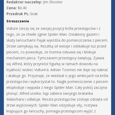
Redaktor naczelny:
Jim Shooter
Cena:
$0.40
Przedruk PL:
brak
Streszczenie
Vulture cieszy się ze swojej pozycji króla przestępców i z
tego, że za chwile zginie Spider-Man. Osłabiony gazem i
skuty łańcuchami Pająk wjeżdża do pomieszczenia z piecem.
Drzwi zamykają się. Resztką sił wstaje i odskakuje tuż przed
piecem, co powoduje, że trumna odsuwa się i blokuje
mechanizm pieca. Tymczasem przestępcy świętują. Zjawia
się Alfred, który przyniósł figurkę w ramach dowodu na
lojalność wobec Vulture’a. Adrian Toomes nie daje się nabrać
i atakuje go. Przyznaje, że wiedział o jego ambicjach na króla
przestępców i wykorzystał to. Nagle pomieszczenie z piecem
eksploduje i wypada z niego Spider-Man. Cały pokój zaczyna
płonąć. Alfred ucieka. Sęp zabiera swojego bratanka
Malachai’a i odlatuje. Reszta przestępców zostaje odcięta od
drzwi wyjściowych. Spider-Man odzyskuje siły, rozrywa
krępujące go łańcuchy, pomaga przestępcom wyjść z