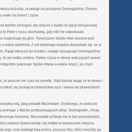
a wieży kościoła, oczekuje na przybycie Demogoblina. Demon
j walki na śmierć i życie.
a telefon od kogoś, kto dzwoni z budki na stacji benzynowej
y to Peter i rzuca słuchawką, gdy nikt nie odpowiada.
u rozpoznaje jej głos. Tymczasem Spider-Man dociera pod
u o walce goblinów. Z ust lokalnego księdza dowiaduje się, że w
kiem. Pająk wkracza do środka i zastaje duszącego Demogoblina
, że jej matka umiera. Parker rzuca w stronę walczących kawał
. Hobgoblin pokonuje Spider-Mana w walce wręcz, po czym
, że jeszcze nie czas na zemstę. Vlad beszta sługę za te słowa i
zekać się przejęcia dziedzictwa ojca i stania się prawdziwym
ezwykłą siłą, jaką posiadł Macendale. Dostrzega, że podczas
a jednego z filarów podtrzymujących strop. Demogoblin, chcąc
odtrzymuje kolumnę. Macendale próbuje mu w tym przeszkodzić,
tóry zabiera dziewczynkę i jej matke w bezpieczne miejsca.
 jego czas dobiegł tutaj końca, puszcza filar, który miażdży go.