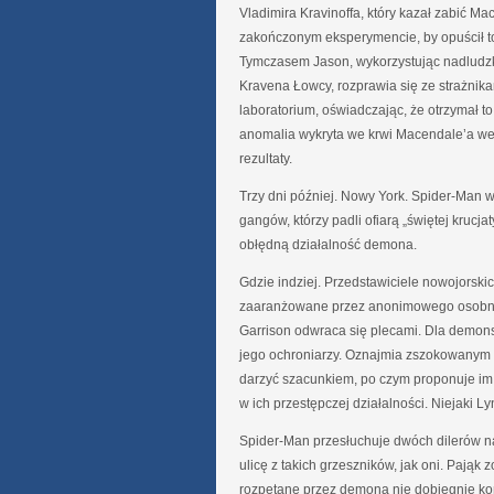
Vladimira Kravinoffa, który kazał zabić Ma
zakończonym eksperymencie, by opuścił t
Tymczasem Jason, wykorzystując nadludzką
Kravena Łowcy, rozprawia się ze strażnika
laboratorium, oświadczając, że otrzymał 
anomalia wykryta we krwi Macendale’a wes
rezultaty.
Trzy dni później. Nowy York. Spider-Man wi
gangów, którzy padli ofiarą „świętej kruc
obłędną działalność demona.
Gdzie indziej. Przedstawiciele nowojorsk
zaaranżowane przez anonimowego osobnika
Garrison odwraca się plecami. Dla demonst
jego ochroniarzy. Oznajmia zszokowanym g
darzyć szacunkiem, po czym proponuje im
w ich przestępczej działalności. Niejaki Ly
Spider-Man przesłuchuje dwóch dilerów na
ulicę z takich grzeszników, jak oni. Pająk 
rozpętane przez demona nie dobiegnie koń