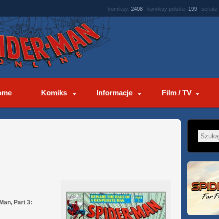
komiksy:
2408
komiksy polskie:
199
seriale
ome
Komiks
Informacje
Film / TV
an, Part 3: