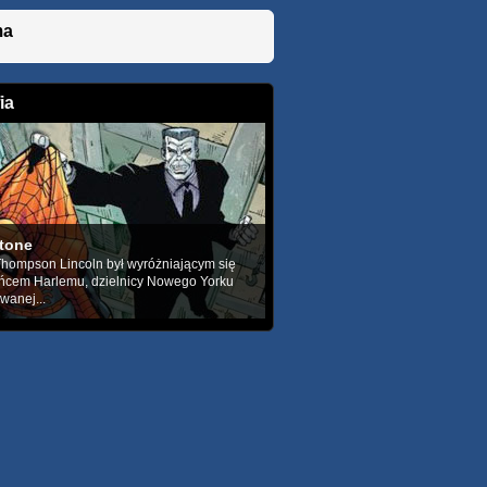
ma
ia
tone
hompson Lincoln był wyróżniającym się
ńcem Harlemu, dzielnicy Nowego Yorku
anej...