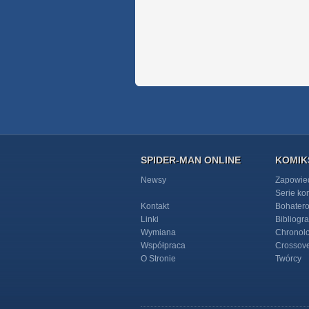
SPIDER-MAN ONLINE
KOMIK
Newsy
Zapowie
Serie k
Kontakt
Bohater
Linki
Bibliogra
Wymiana
Chronol
Współpraca
Crossov
O Stronie
Twórcy