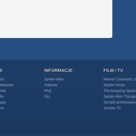
S
INFORMACJE
FILM / TV
dzi
Spider-Man
Marvel Cinematic U
omiksowe
Artykuły
Spider-Verse
owie
FAQ
The Amazing Spide
fia
Gry
Spider-Man Trylogi
ogia
Seriale animowane
ers
Seriale TV