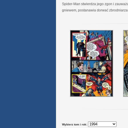
Spider-Man stwierdza jego zgon i zauważa
gniewem, postanawia dorwać zbrodniarza
Wybierz tom i rok: