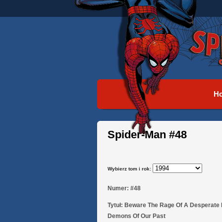
H
Spider-Man #48
Wybierz tom i rok:
Numer:
#48
Tytuł:
Beware The Rage Of A Desperate M
Demons Of Our Past