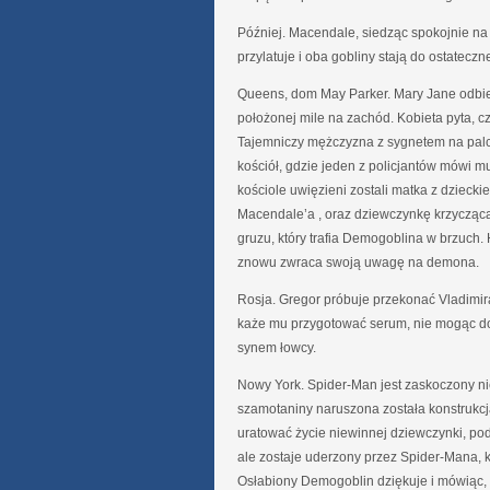
Później. Macendale, siedząc spokojnie n
przylatuje i oba gobliny stają do ostateczne
Queens, dom May Parker. Mary Jane odbier
położonej mile na zachód. Kobieta pyta, cz
Tajemniczy mężczyzna z sygnetem na palc
kościół, gdzie jeden z policjantów mówi m
kościole uwięzieni zostali matka z dziec
Macendale’a , oraz dziewczynkę krzyczącą
gruzu, który trafia Demogoblina w brzuch
znowu zwraca swoją uwagę na demona.
Rosja. Gregor próbuje przekonać Vladimira
każe mu przygotować serum, nie mogąc doc
synem łowcy.
Nowy York. Spider-Man jest zaskoczony ni
szamotaniny naruszona została konstrukcj
uratować życie niewinnej dziewczynki, p
ale zostaje uderzony przez Spider-Mana, k
Osłabiony Demogoblin dziękuje i mówiąc, że