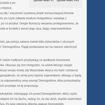
Spider-Man #49
Spider-Man #7
cendale’a po
o miejsce.
 siłę i zręczność uzyskaną dzięki wzmacniającej formule
mi, po czym zakłada kostium Hobgoblina i wylatuje z
to, po co przybył. Gregor tłumaczy swojemu protegowanemu, że
zła w kontakt z serum jego ojca, dając nieprzewidziane
dzi, jak policja zabiera zwłoki kilku dzieciaków z ulicznych
jaty” Demogoblina. Pająk postanawia raz na zawsze zakończyć
ich rodzin mafijnych przybywają na spotkanie biznesowe
. Okazuje się nim Hobgoblin, na widok którego niejaki
racji swojej nowej siły Macendale skręca mu kark i uśmierca
angsterom, że od tej pory będzie najemnikiem, którego ci będą
 za odpowiednią cenę usunąć Demogoblina, który przeszkadza
nch przystaje na tę propozycję.
rkotyków, ostrzegając ich przed Demogoblinem, który czyści
zostawia ich na dachu, radząc im, by się ukryli, dopóki szaleństwo
ca. Po jego odejściu dilerów atakuje Demogoblin.