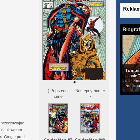
Rekla
Biograf
Tombs
Lonnie T
mieszka
zdominow
⟨ Poprzedni
Następny numer
numer
⟩
, przeczuwając
się naukowcom
. Gregor prosi