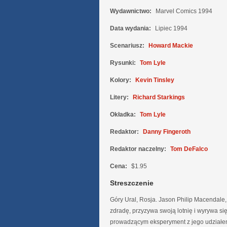
Wydawnictwo:
Marvel Comics 1994
Data wydania:
Lipiec 1994
Scenariusz:
Howard Mackie
Rysunki:
Tom Lyle
Kolory:
Kevin Tinsley
Litery:
Richard Starkings
Okładka:
Tom Lyle
Redaktor:
Danny Fingeroth
Redaktor naczelny:
Tom DeFalco
Cena:
$1.95
Streszczenie
Góry Ural, Rosja. Jason Philip Macendale
zdradę, przyzywa swoją lotnię i wyrywa 
prowadzącym eksperyment z jego udziałem