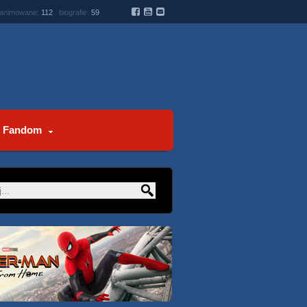
 animowane:
112
biografie:
59
Fandom