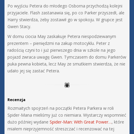
Po wyjściu Petera do młodego Osborna przychodzą kolejni
przyjaciele. Flash zastanawia się, po co Parker przyszedł, ale
Harry stwierdza, żeby zostawił go w spokoju. W grupce jest
Gwen Stacy.
W domu ciocia May zaskakuje Petera niespodziewanym
prezentem – pieniędzmi na zakup motocyklu. Peter z
radością czyni to i już pierwszego dnia w szkole na jego
pojazd zwraca uwagę Gwen. Tymczasem do domu Parkerów
puka pewna kobieta, lecz May ze smutkiem stwierdza, że nie
udało jej się zastać Petera.
Recenzja
Rozmaitych spojrzeń na początki Petera Parkera w roli
Spider-Mana mieliśmy już co niemiara. Wystarczy wspomnieć
dużo później wydane
Spider-Man: With Great Power…
, które
miałem nieprzyjemność streszczać i recenzować na tej