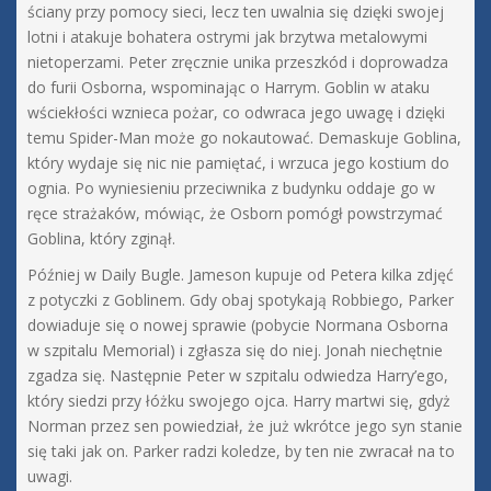
ściany przy pomocy sieci, lecz ten uwalnia się dzięki swojej
lotni i atakuje bohatera ostrymi jak brzytwa metalowymi
nietoperzami. Peter zręcznie unika przeszkód i doprowadza
do furii Osborna, wspominając o Harrym. Goblin w ataku
wściekłości wznieca pożar, co odwraca jego uwagę i dzięki
temu Spider-Man może go nokautować. Demaskuje Goblina,
który wydaje się nic nie pamiętać, i wrzuca jego kostium do
ognia. Po wyniesieniu przeciwnika z budynku oddaje go w
ręce strażaków, mówiąc, że Osborn pomógł powstrzymać
Goblina, który zginął.
Później w Daily Bugle. Jameson kupuje od Petera kilka zdjęć
z potyczki z Goblinem. Gdy obaj spotykają Robbiego, Parker
dowiaduje się o nowej sprawie (pobycie Normana Osborna
w szpitalu Memorial) i zgłasza się do niej. Jonah niechętnie
zgadza się. Następnie Peter w szpitalu odwiedza Harry’ego,
który siedzi przy łóżku swojego ojca. Harry martwi się, gdyż
Norman przez sen powiedział, że już wkrótce jego syn stanie
się taki jak on. Parker radzi koledze, by ten nie zwracał na to
uwagi.