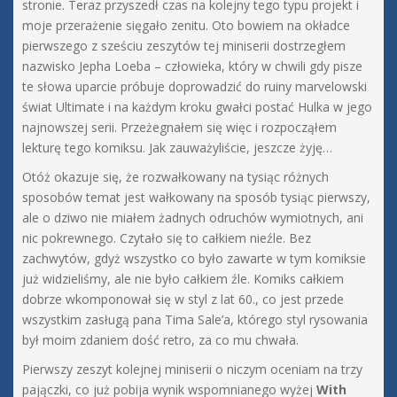
stronie. Teraz przyszedł czas na kolejny tego typu projekt i
moje przerażenie sięgało zenitu. Oto bowiem na okładce
pierwszego z sześciu zeszytów tej miniserii dostrzegłem
nazwisko Jepha Loeba – człowieka, który w chwili gdy pisze
te słowa uparcie próbuje doprowadzić do ruiny marvelowski
świat Ultimate i na każdym kroku gwałci postać Hulka w jego
najnowszej serii. Przeżegnałem się więc i rozpocząłem
lekturę tego komiksu. Jak zauważyliście, jeszcze żyję…
Otóż okazuje się, że rozwałkowany na tysiąc różnych
sposobów temat jest wałkowany na sposób tysiąc pierwszy,
ale o dziwo nie miałem żadnych odruchów wymiotnych, ani
nic pokrewnego. Czytało się to całkiem nieźle. Bez
zachwytów, gdyż wszystko co było zawarte w tym komiksie
już widzieliśmy, ale nie było całkiem źle. Komiks całkiem
dobrze wkomponował się w styl z lat 60., co jest przede
wszystkim zasługą pana Tima Sale’a, którego styl rysowania
był moim zdaniem dość retro, za co mu chwała.
Pierwszy zeszyt kolejnej miniserii o niczym oceniam na trzy
pajączki, co już pobija wynik wspomnianego wyżej
With