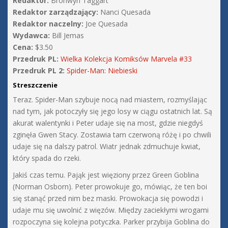
Redaktor:
Bronwyn Taggart
Redaktor zarządzający:
Nanci Quesada
Redaktor naczelny:
Joe Quesada
Wydawca:
Bill Jemas
Cena:
$3.50
Przedruk PL:
Wielka Kolekcja Komiksów Marvela #33
Przedruk PL 2:
Spider-Man: Niebieski
Streszczenie
Teraz. Spider-Man szybuje nocą nad miastem, rozmyślając
nad tym, jak potoczyły się jego losy w ciągu ostatnich lat. Są
akurat walentynki i Peter udaje się na most, gdzie niegdyś
zginęła Gwen Stacy. Zostawia tam czerwoną różę i po chwili
udaje się na dalszy patrol. Wiatr jednak zdmuchuje kwiat,
który spada do rzeki.
Jakiś czas temu. Pająk jest więziony przez Green Goblina
(Norman Osborn). Peter prowokuje go, mówiąc, że ten boi
się stanąć przed nim bez maski. Prowokacja się powodzi i
udaje mu się uwolnić z więzów. Między zaciekłymi wrogami
rozpoczyna się kolejna potyczka. Parker przybija Goblina do