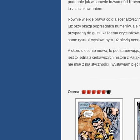
podobnie jak w sprawie tożsamości Kravena,
to z zaciekawieniem.
Równie wielkie brawa co dla scenarzysty n
już przy okazji poprzednich numerów, ale n
przypadną do gustu każdemu czytelnikowi. D
same rysunki wystawiłbym już niezłą ocen
A skoro o ocenie mowa, to podsumowując, 
jest to jedna z ciekawszych historii z Paj
nie miał z nią styczności i wystawiam pię
5
Ocena:
/
6