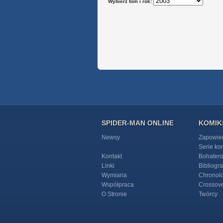
Wybierz tom i rok:
SPIDER-MAN ONLINE
KOMIK
Newsy
Zapowie
Serie k
Kontakt
Bohater
Linki
Bibliogra
Wymiana
Chronol
Współpraca
Crossov
O Stronie
Twórcy