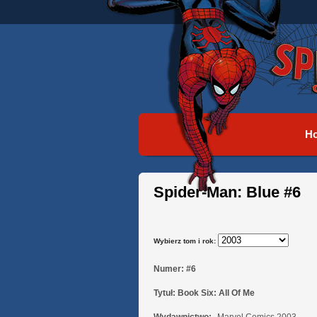
H
Spider-Man: Blue #6
Wybierz tom i rok:
Numer:
#6
Tytuł:
Book Six: All Of Me