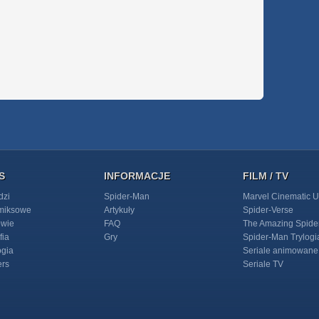
S
INFORMACJE
FILM / TV
dzi
Spider-Man
Marvel Cinematic U
omiksowe
Artykuły
Spider-Verse
owie
FAQ
The Amazing Spide
fia
Gry
Spider-Man Trylogi
ogia
Seriale animowane
ers
Seriale TV