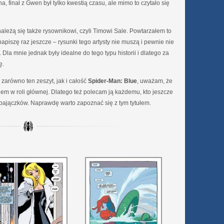
 finał z Gwen był tylko kwestią czasu, ale mimo to czytało się
ależą się także rysownikowi, czyli Timowi Sale. Powtarzałem to
apiszę raz jeszcze – rysunki tego artysty nie muszą i pewnie nie
la mnie jednak były idealne do tego typu historii i dlatego za
ę.
zarówno ten zeszyt, jak i całość
Spider-Man: Blue
, uważam, że
ąkiem w roli głównej. Dlatego też polecam ją każdemu, kto jeszcze
ć pajączków. Naprawdę warto zapoznać się z tym tytułem.