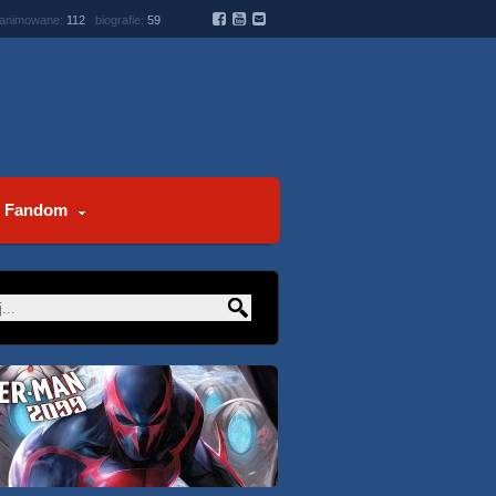
 animowane:
112
biografie:
59
Fandom