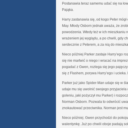
Postanawia teraz samemu udać się na łow
Pająka.
Harry zastanawia się, od kogo Peter mógł d
May. Młody Osborn jednak uważa, że zrobił
powodzenia. Wtedy też w ich mieszkaniu r
wrażeniem jej wyglądu, a po chwili, gdy c
serdecznie z Peterem, a za nią do mieszk
Nieco później Parker zastaje Harry’ego r
się nie martwić o niego i wracać na impre
pogadać z Gwen, rozlega się jego pajęczy
się z Flashem, porywa Harry’ego i ucieka.
Parker już jako Spider-Man udaje się w ś
udaje mu się uwolnić swojego przyjaciela
goleniu, jaki pożyczył mu Parker) i rozpo
Norman Osborn. Pozwala to odwrócić uwag
znokautować przeciwnika. Norman jest mu 
Nieco później. Gwen przychodzi do pokoju 
walentynkę. Już po chwili oboje padają sob