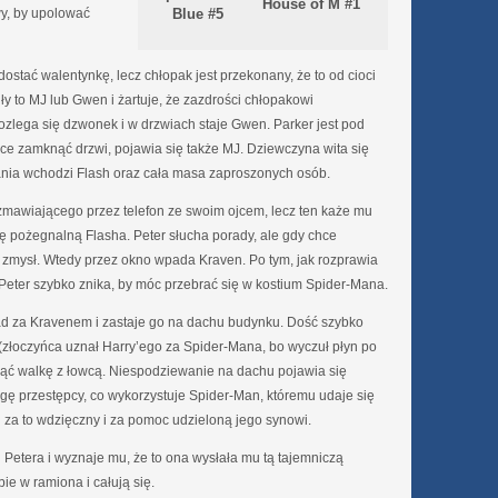
House of M #1
y, by upolować
Blue #5
ostać walentynkę, lecz chłopak jest przekonany, że to od cioci
y to MJ lub Gwen i żartuje, że zazdrości chłopakowi
ozlega się dzwonek i w drzwiach staje Gwen. Parker jest pod
hce zamknąć drzwi, pojawia się także MJ. Dziewczyna wita się
ania wchodzi Flash oraz cała masa zaproszonych osób.
ozmawiającego przez telefon ze swoim ojcem, lecz ten każe mu
zę pożegnalną Flasha. Peter słucha porady, ale gdy chce
 zmysł. Wtedy przez okno wpada Kraven. Po tym, jak rozprawia
 Peter szybko znika, by móc przebrać się w kostium Spider-Mana.
lad za Kravenem i zastaje go na dachu budynku. Dość szybko
 (złoczyńca uznał Harry’ego za Spider-Mana, bo wyczuł płyn po
cząć walkę z łowcą. Niespodziewanie na dachu pojawia się
ę przestępcy, co wykorzystuje Spider-Man, któremu udaje się
za to wdzięczny i za pomoc udzieloną jego synowi.
Petera i wyznaje mu, że to ona wysłała mu tą tajemniczą
ie w ramiona i całują się.