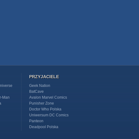
PRZYJACIELE
niverse
Geek Nation
BatCave
r-Man
Avalon Marvel Comics
a
Punisher Zone
Doctor Who Polska
Uniwersum DC Comics
Panteon
Deadpool Polska