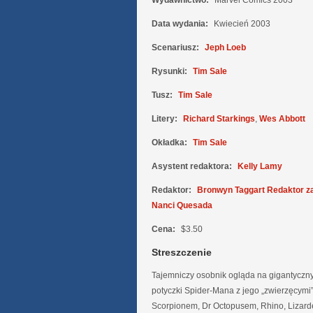
Wydawnictwo:
Marvel Comics 2003
Data wydania:
Kwiecień 2003
Scenariusz:
Jeph Loeb
Rysunki:
Tim Sale
Tusz:
Tim Sale
Litery:
Richard Starkings
,
Wes Abbott
Okładka:
Tim Sale
Asystent redaktora:
Kelly Lamy
Redaktor:
Bronwyn Taggart Redaktor z
Nanci Quesada
Cena:
$3.50
Streszczenie
Tajemniczy osobnik ogląda na gigantyczn
potyczki Spider-Mana z jego „zwierzęcymi
Scorpionem, Dr Octopusem, Rhino, Lizard