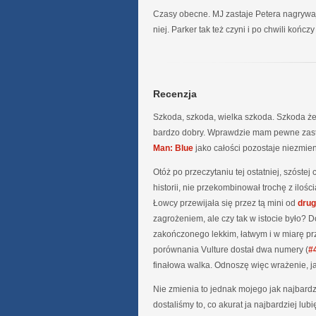
Czasy obecne. MJ zastaje Petera nagrywaj
niej. Parker tak też czyni i po chwili końc
Recenzja
Szkoda, szkoda, wielka szkoda. Szkoda że 
bardzo dobry. Wprawdzie mam pewne zastr
Man: Blue
jako całości pozostaje niezmien
Otóż po przeczytaniu tej ostatniej, szóste
historii, nie przekombinował trochę z ilo
Łowcy przewijała się przez tą mini od
drug
zagrożeniem, ale czy tak w istocie było? 
zakończonego lekkim, łatwym i w miarę p
porównania Vulture dostał dwa numery (
#
finałowa walka. Odnoszę więc wrażenie, j
Nie zmienia to jednak mojego jak najbard
dostaliśmy to, co akurat ja najbardziej lu