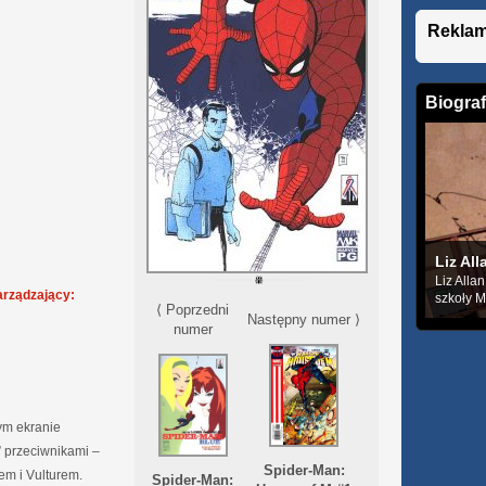
Rekla
Biograf
Liz All
Liz Alla
arządzający:
szkoły Mi
⟨ Poprzedni
Następny numer ⟩
numer
ym ekranie
” przeciwnikami –
Spider-Man:
em i Vulturem.
Spider-Man: