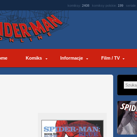
komiksy:
2408
komiksy polskie:
199
seriale
ome
Komiks
Informacje
Film / TV