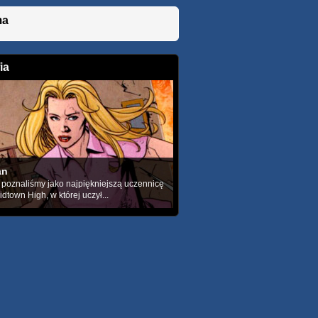
ma
ia
an
n poznaliśmy jako najpiękniejszą uczennicę
dtown High, w której uczył...