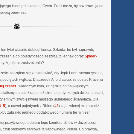
ącego kasetę dla zmarłej Gwen. Prosi męża, by pozdrowił ją od
zy swoją opowieść.
ten tytuł właśnie dobiegł końca. Szkoda, bo był naprawdę
zeżenia do pojedynczego zeszytu, to jednak obraz
Spider-
ny. A jakie to zastrzeżenia?
j części zacząłem się zastanawiać, czy Jeph Loeb, scenarzysta tej
ścią podjętych wątków. Dlaczego? Ano dlatego, że postać Kravena
iej części
i wiadomym było, że będzie on największym
Dostaliśmy przecież raptem 8 stron pojedynku tych dwóch postaci,
rzyjemnym zwycięstwem naszego ulubionego ścianołaza. Dla
4
–
5
), a nawet pojedynek z Rhino (
#3
) zajął więcej miejsca niż
akby zabrakło jednego dodatkowego numeru tej miniserii.
ziej pozytywnego odbioru tego komiksu. Znów w dużej porcji
bię, czyli problemy sercowe fajtłapowatego Petera. Co prawda,