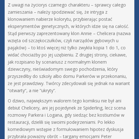
Z uwagi na życiorys czarnego charakteru – sprawcy całego
zamieszania – należy spodziewać się, że intryga z
klonowaniem nabierze kolorytu, przybierając postać
eksperymentów genetycznych, w których idzie się na całość.
Stąd pierwszy zaprezentowany klon Annie – Chelicera (nazwa
wzięta od szczękoczułków, czyli narządów gębowych u
pająków) – to ktoś więcej niż tylko zwykła kopia 1 do 1, co
widać chociażby po jej uzębieniu. Z drugiej strony, ciekawe,
jak rozpisano by scenariusz z normalnym klonem
dziewczyny, nieświadomym swego pochodzenia, który
przyszedłby do szkoły albo domu Parkerów w przekonaniu,
że jest prawdziwy. Twórcy zdecydowali się jednak na wariant
”otwarty”, a nie ”ukryty”.
O dziwo, największym walorem tego komiksu nie był ani
debiut Chelicery, ani jej pojedynek ze Spiderling, lecz scena
rozmowy Parkera i Logana, gdy siedząc bez kostiumów w
restauracji, dzielili się swoimi podejrzeniami. Po lekko
komediowym wstępie z formułowaniem hipotez dyskusja
przybrała poważny obrót – targany emocjami Peter