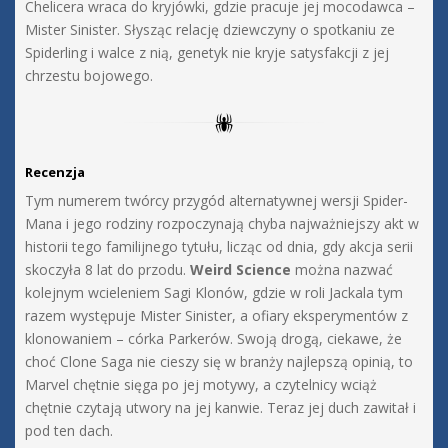
Chelicera wraca do kryjówki, gdzie pracuje jej mocodawca –
Mister Sinister. Słysząc relację dziewczyny o spotkaniu ze
Spiderling i walce z nią, genetyk nie kryje satysfakcji z jej
chrzestu bojowego.
Recenzja
Tym numerem twórcy przygód alternatywnej wersji Spider-
Mana i jego rodziny rozpoczynają chyba najważniejszy akt w
historii tego familijnego tytułu, licząc od dnia, gdy akcja serii
skoczyła 8 lat do przodu.
Weird Science
można nazwać
kolejnym wcieleniem Sagi Klonów, gdzie w roli Jackala tym
razem występuje Mister Sinister, a ofiary eksperymentów z
klonowaniem – córka Parkerów. Swoją drogą, ciekawe, że
choć Clone Saga nie cieszy się w branży najlepszą opinią, to
Marvel chętnie sięga po jej motywy, a czytelnicy wciąż
chętnie czytają utwory na jej kanwie. Teraz jej duch zawitał i
pod ten dach.