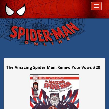
P
ROZWI
r
z
e
s
k
o
c
z
d
a
l
The Amazing Spider-Man: Renew Your Vows #20
e
j