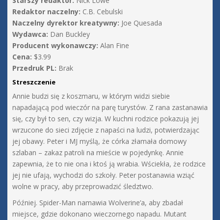
Starszy redaktor:
Nick Lowe
Redaktor naczelny:
C.B. Cebulski
Naczelny dyrektor kreatywny:
Joe Quesada
Wydawca:
Dan Buckley
Producent wykonawczy:
Alan Fine
Cena:
$3.99
Przedruk PL:
Brak
Streszczenie
Annie budzi się z koszmaru, w którym widzi siebie
napadającą pod wieczór na parę turystów. Z rana zastanawia
się, czy był to sen, czy wizja. W kuchni rodzice pokazują jej
wrzucone do sieci zdjęcie z napaści na ludzi, potwierdzając
jej obawy. Peter i MJ myślą, że córka złamała domowy
szlaban – zakaz patroli na mieście w pojedynkę. Annie
zapewnia, że to nie ona i ktoś ją wrabia. Wściekła, że rodzice
jej nie ufają, wychodzi do szkoły. Peter postanawia wziąć
wolne w pracy, aby przeprowadzić śledztwo.
Później. Spider-Man namawia Wolverine’a, aby zbadał
miejsce, gdzie dokonano wieczornego napadu. Mutant