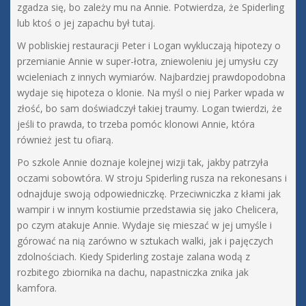
zgadza się, bo zależy mu na Annie. Potwierdza, że Spiderling
lub ktoś o jej zapachu był tutaj.
W pobliskiej restauracji Peter i Logan wykluczają hipotezy o
przemianie Annie w super-łotra, zniewoleniu jej umysłu czy
wcieleniach z innych wymiarów. Najbardziej prawdopodobna
wydaje się hipoteza o klonie. Na myśl o niej Parker wpada w
złość, bo sam doświadczył takiej traumy. Logan twierdzi, że
jeśli to prawda, to trzeba pomóc klonowi Annie, która
również jest tu ofiarą.
Po szkole Annie doznaje kolejnej wizji tak, jakby patrzyła
oczami sobowtóra. W stroju Spiderling rusza na rekonesans i
odnajduje swoją odpowiedniczkę. Przeciwniczka z kłami jak
wampir i w innym kostiumie przedstawia się jako Chelicera,
po czym atakuje Annie. Wydaje się mieszać w jej umyśle i
górować na nią zarówno w sztukach walki, jak i pajęczych
zdolnościach. Kiedy Spiderling zostaje zalana wodą z
rozbitego zbiornika na dachu, napastniczka znika jak
kamfora.