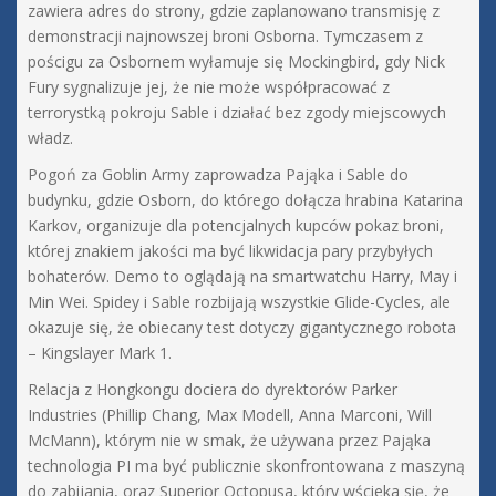
zawiera adres do strony, gdzie zaplanowano transmisję z
demonstracji najnowszej broni Osborna. Tymczasem z
pościgu za Osbornem wyłamuje się Mockingbird, gdy Nick
Fury sygnalizuje jej, że nie może współpracować z
terrorystką pokroju Sable i działać bez zgody miejscowych
władz.
Pogoń za Goblin Army zaprowadza Pająka i Sable do
budynku, gdzie Osborn, do którego dołącza hrabina Katarina
Karkov, organizuje dla potencjalnych kupców pokaz broni,
której znakiem jakości ma być likwidacja pary przybyłych
bohaterów. Demo to oglądają na smartwatchu Harry, May i
Min Wei. Spidey i Sable rozbijają wszystkie Glide-Cycles, ale
okazuje się, że obiecany test dotyczy gigantycznego robota
– Kingslayer Mark 1.
Relacja z Hongkongu dociera do dyrektorów Parker
Industries (Phillip Chang, Max Modell, Anna Marconi, Will
McMann), którym nie w smak, że używana przez Pająka
technologia PI ma być publicznie skonfrontowana z maszyną
do zabijania, oraz Superior Octopusa, który wścieka się, że