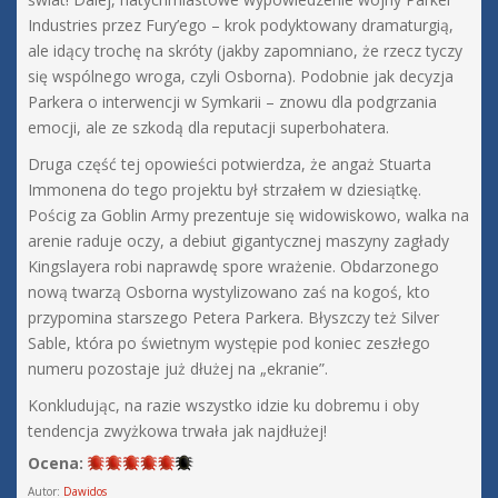
Industries przez Fury’ego – krok podyktowany dramaturgią,
ale idący trochę na skróty (jakby zapomniano, że rzecz tyczy
się wspólnego wroga, czyli Osborna). Podobnie jak decyzja
Parkera o interwencji w Symkarii – znowu dla podgrzania
emocji, ale ze szkodą dla reputacji superbohatera.
Druga część tej opowieści potwierdza, że angaż Stuarta
Immonena do tego projektu był strzałem w dziesiątkę.
Pościg za Goblin Army prezentuje się widowiskowo, walka na
arenie raduje oczy, a debiut gigantycznej maszyny zagłady
Kingslayera robi naprawdę spore wrażenie. Obdarzonego
nową twarzą Osborna wystylizowano zaś na kogoś, kto
przypomina starszego Petera Parkera. Błyszczy też Silver
Sable, która po świetnym występie pod koniec zeszłego
numeru pozostaje już dłużej na „ekranie”.
Konkludując, na razie wszystko idzie ku dobremu i oby
tendencja zwyżkowa trwała jak najdłużej!
Ocena:
Autor:
Dawidos