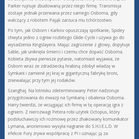
Parker rujnuje zbudowaną przez niego firmę. Transmisja
zostaje jednak przerwana przez samego Osborna, gdy
walczący z robotem Pająk zarzuca mu tchórzostwo.
Po tym, jak Osborn i Karkov opuszczają spotkanie, Spidey
chwyta jedno z ogniw rozbitego Glide-Cycle i używa go do
wysadzenia Kingslayera. Mając zagrożenie z głowy, dopytuje
Sable, jak uniknęła śmierci i czemu chce dopaść Osborna.
Kobieta zbywa pierwsze pytanie, natomiast wyjawia, że
Osborn wraz ze zdradziecką hrabiną zdobył władzę w
Symkarii i zamienił jej kraj w gigantyczną fabrykę broni,
zniewalając przy tym jej rodaków.
Szanghaj. Na lotnisku zdeterminowany Peter nadzoruje
przygotowania do inwazji na Symkarię i obalenia Osborna.
Harry twierdzi, że wciągając ich firmę w tę operację igra z
ogniem. Z nierozwagi Petera robi użytek Octopus, który
podsłuchawszy ich rozmowę przez zhakowany komunikator
Lymana, anonimowo wysyła nagranie do S.H.I.E.L.D. W
efekcie Fury zrywa współpracę z PI i uznając ją za