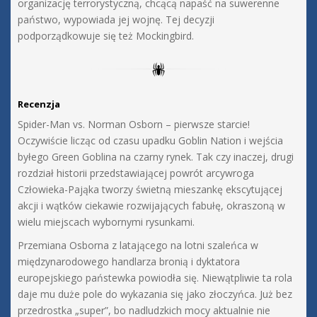
organizację terrorystyczną, chcącą napaść na suwerenne
państwo, wypowiada jej wojnę. Tej decyzji
podporządkowuje się też Mockingbird.
Recenzja
Spider-Man vs. Norman Osborn – pierwsze starcie!
Oczywiście licząc od czasu upadku Goblin Nation i wejścia
byłego Green Goblina na czarny rynek. Tak czy inaczej, drugi
rozdział historii przedstawiającej powrót arcywroga
Człowieka-Pająka tworzy świetną mieszankę ekscytującej
akcji i wątków ciekawie rozwijających fabułę, okraszoną w
wielu miejscach wybornymi rysunkami.
Przemiana Osborna z latającego na lotni szaleńca w
międzynarodowego handlarza bronią i dyktatora
europejskiego państewka powiodła się. Niewątpliwie ta rola
daje mu duże pole do wykazania się jako złoczyńca. Już bez
przedrostka „super”, bo nadludzkich mocy aktualnie nie