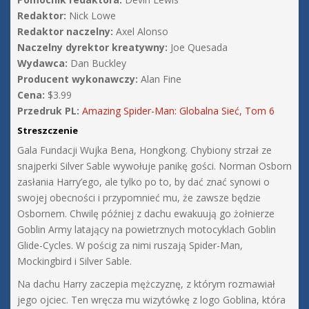
Redaktor:
Nick Lowe
Redaktor naczelny:
Axel Alonso
Naczelny dyrektor kreatywny:
Joe Quesada
Wydawca:
Dan Buckley
Producent wykonawczy:
Alan Fine
Cena:
$3.99
Przedruk PL:
Amazing Spider-Man: Globalna Sieć, Tom 6
Streszczenie
Gala Fundacji Wujka Bena, Hongkong. Chybiony strzał ze
snajperki Silver Sable wywołuje panikę gości. Norman Osborn
zasłania Harry’ego, ale tylko po to, by dać znać synowi o
swojej obecności i przypomnieć mu, że zawsze będzie
Osbornem. Chwilę później z dachu ewakuują go żołnierze
Goblin Army latający na powietrznych motocyklach Goblin
Glide-Cycles. W pościg za nimi ruszają Spider-Man,
Mockingbird i Silver Sable.
Na dachu Harry zaczepia mężczyznę, z którym rozmawiał
jego ojciec. Ten wręcza mu wizytówkę z logo Goblina, która