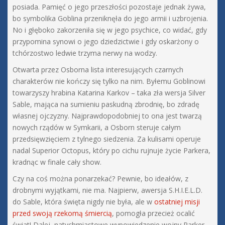
posiada. Pamięć o jego przeszłości pozostaje jednak żywa,
bo symbolika Goblina przeniknęła do jego armii i uzbrojenia.
No i głęboko zakorzeniła się w jego psychice, co widać, gdy
przypomina synowi o jego dziedzictwie i gdy oskarżony o
tchórzostwo ledwie trzyma nerwy na wodzy.
Otwarta przez Osborna lista interesujących czarnych
charakterów nie kończy się tylko na nim. Byłemu Goblinowi
towarzyszy hrabina Katarina Karkov – taka zła wersja Silver
Sable, mająca na sumieniu paskudną zbrodnię, bo zdradę
własnej ojczyzny. Najprawdopodobniej to ona jest twarzą
nowych rządów w Symkarii, a Osborn steruje całym
przedsięwzięciem z tylnego siedzenia. Za kulisami operuje
nadal Superior Octopus, który po cichu rujnuje życie Parkera,
kradnąc w finale cały show.
Czy na coś można ponarzekać? Pewnie, bo ideałów, z
drobnymi wyjątkami, nie ma. Najpierw, awersja S.H.I.E.L.D.
do Sable, która święta nigdy nie była, ale w
ostatniej misji
przed swoją rzekomą śmiercią
, pomogła przecież ocalić
świat! Dalej, natychmiastowe wypowiedzenie wojny Parker