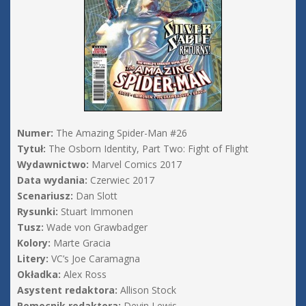
Numer:
The Amazing Spider-Man #26
Tytuł:
The Osborn Identity, Part Two: Fight of Flight
Wydawnictwo:
Marvel Comics 2017
Data wydania:
Czerwiec 2017
Scenariusz:
Dan Slott
Rysunki:
Stuart Immonen
Tusz:
Wade von Grawbadger
Kolory:
Marte Gracia
Litery:
VC’s Joe Caramagna
Okładka:
Alex Ross
Asystent redaktora:
Allison Stock
Pomocnik redaktora:
Devin Lewis