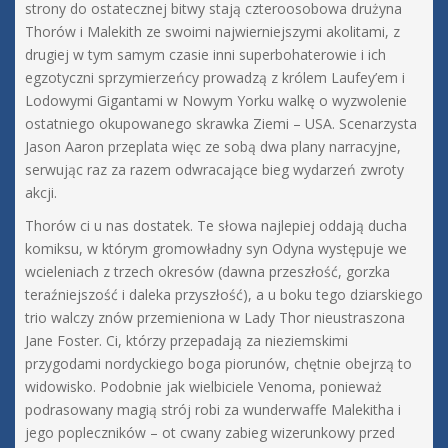
strony do ostatecznej bitwy stają czteroosobowa drużyna
Thorów i Malekith ze swoimi najwierniejszymi akolitami, z
drugiej w tym samym czasie inni superbohaterowie i ich
egzotyczni sprzymierzeńcy prowadzą z królem Laufey’em i
Lodowymi Gigantami w Nowym Yorku walkę o wyzwolenie
ostatniego okupowanego skrawka Ziemi – USA. Scenarzysta
Jason Aaron przeplata więc ze sobą dwa plany narracyjne,
serwując raz za razem odwracające bieg wydarzeń zwroty
akcji.
Thorów ci u nas dostatek. Te słowa najlepiej oddają ducha
komiksu, w którym gromowładny syn Odyna występuje we
wcieleniach z trzech okresów (dawna przeszłość, gorzka
teraźniejszość i daleka przyszłość), a u boku tego dziarskiego
trio walczy znów przemieniona w Lady Thor nieustraszona
Jane Foster. Ci, którzy przepadają za nieziemskimi
przygodami nordyckiego boga piorunów, chętnie obejrzą to
widowisko. Podobnie jak wielbiciele Venoma, ponieważ
podrasowany magią strój robi za wunderwaffe Malekitha i
jego popleczników – ot cwany zabieg wizerunkowy przed