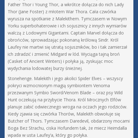
Father Thor i Young Thor, a wkrótce dołącza do nich Lady
Thor (Jane Foster) z młotem War Thora. Cała czwórka
wyrusza na spotkanie z Malekithem. Tymczasem w Nowym
Yorku superbohaterowie i ich sojusznicy z innych wymiarów
walczą z Lodowymi Gigantami. Captain Marvel dołącza do
obrońców, sprowadzając pokonaną królową Sindr. Król
Laufey nie martwi się utratą sojuszników, bo i tak zamierzał
ich zdradzić i zmienić Midgard w lód. Wyciąga tajną broń
(Casket of Ancient Winters) i połyka ją, zyskując moc
wydychania lodowatej burzy śnieżnej.
Stonehenge. Malekith i jego akolici Spider Elves – wszyscy
pokryci wzmocnionym magią symbiontem Venoma
przezwanym Symbio Sword/Venom Blade – oraz psy Wild
Hunt oczekują na przybycie Thora. Król Mrocznych Elfów
planuje zabić odwiecznego wroga na oczach jego rodziców.
Kiedy zjawia się czwórka Thorów, Malekith obwołuje się
Butcher of Thors. Tymczasem Daredevil, obdarzony mocami
Boga Bez Strachu, ciska Hofundem tak, że miecz Heimdalla
wpada w usta Laufey’a, który go połyka.