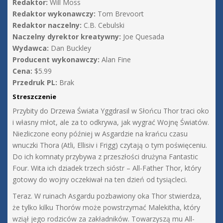
Redaktor:
Will Moss
Redaktor wykonawczy:
Tom Brevoort
Redaktor naczelny:
C.B. Cebulski
Naczelny dyrektor kreatywny:
Joe Quesada
Wydawca:
Dan Buckley
Producent wykonawczy:
Alan Fine
Cena:
$5.99
Przedruk PL:
Brak
Streszczenie
Przybity do Drzewa Świata Yggdrasil w Słońcu Thor traci oko
i własny młot, ale za to odkrywa, jak wygrać Wojnę Światów.
Niezliczone eony później w Asgardzie na krańcu czasu
wnuczki Thora (Atli, Ellisiv i Frigg) czytają o tym poświęceniu.
Do ich komnaty przybywa z przeszłości drużyna Fantastic
Four. Wita ich dziadek trzech sióstr – All-Father Thor, który
gotowy do wojny oczekiwał na ten dzień od tysiącleci.
Teraz. W ruinach Asgardu pozbawiony oka Thor stwierdza,
że tylko kilku Thorów może powstrzymać Malekitha, który
wziął jego rodziców za zakładników. Towarzyszą mu All-