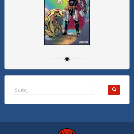
Search
for: