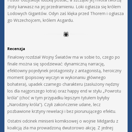
złoty karwasz na jej przedramieniu. Loki ogłasza się królem
Lodowych Gigantów. Odyn zaś klęka przed Thorem i ogłasza
go Wszechojcem, królem Asgardu.
Recenzja
Finałowy rozdział Wojny Światów ma w sobie to, czego po
finale można się spodziewać: dynamiczną narrację,
efektowny pojedynek protagonisty z antagonistą, heroiczny
moment (popisowy wyczyn w wykonaniu głównego
bohatera), upadek czarnego charakteru (zasłużony nędzny
los dla najgorszego łotra) oraz happy end w stylu „Powrotu
króla” (choć w tym przypadku lepszym tytułem byłyby
„Narodziny króla”). Czyli zakończenie udane, lecz
pozbawione krztyny rewelacji i bez piorunującego efektu.
Ostatni odcinek miniserii komiksowej o wojnie Midgardu z
koalicją zła ma prowadzoną dwutorowo akcję. Z jednej