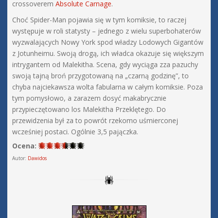
crossoverem
Absolute Carnage
.
Choć Spider-Man pojawia się w tym komiksie, to raczej
występuje w roli statysty – jednego z wielu superbohaterów
wyzwalających Nowy York spod władzy Lodowych Gigantów
z Jotunheimu. Swoją drogą, ich władca okazuje się większym
intrygantem od Malekitha. Scena, gdy wyciąga zza pazuchy
swoją tajną broń przygotowaną na „czarną godzinę”, to
chyba najciekawsza wolta fabularna w całym komiksie. Poza
tym pomysłowo, a zarazem dosyć makabrycznie
przypieczętowano los Malekitha Przeklętego. Do
przewidzenia był za to powrót rzekomo uśmierconej
wcześniej postaci. Ogólnie 3,5 pajączka.
Ocena:
Autor:
Dawidos