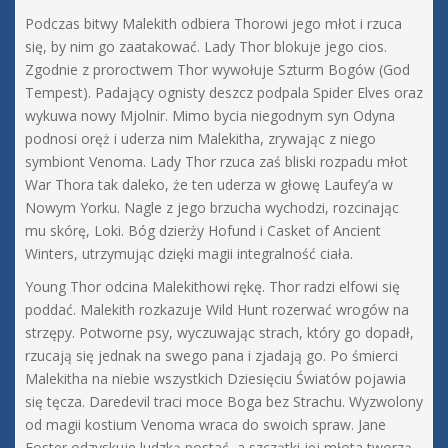
Podczas bitwy Malekith odbiera Thorowi jego młot i rzuca
się, by nim go zaatakować. Lady Thor blokuje jego cios.
Zgodnie z proroctwem Thor wywołuje Szturm Bogów (God
Tempest). Padający ognisty deszcz podpala Spider Elves oraz
wykuwa nowy Mjolnir. Mimo bycia niegodnym syn Odyna
podnosi oręż i uderza nim Malekitha, zrywając z niego
symbiont Venoma. Lady Thor rzuca zaś bliski rozpadu młot
War Thora tak daleko, że ten uderza w głowę Laufey’a w
Nowym Yorku. Nagle z jego brzucha wychodzi, rozcinając
mu skórę, Loki. Bóg dzierży Hofund i Casket of Ancient
Winters, utrzymując dzięki magii integralność ciała.
Young Thor odcina Malekithowi rękę. Thor radzi elfowi się
poddać. Malekith rozkazuje Wild Hunt rozerwać wrogów na
strzępy. Potworne psy, wyczuwając strach, który go dopadł,
rzucają się jednak na swego pana i zjadają go. Po śmierci
Malekitha na niebie wszystkich Dziesięciu Światów pojawia
się tęcza. Daredevil traci moce Boga bez Strachu. Wyzwolony
od magii kostium Venoma wraca do swoich spraw. Jane
Foster odzyskuje ludzką postać, a szczątki jej młota tworzą