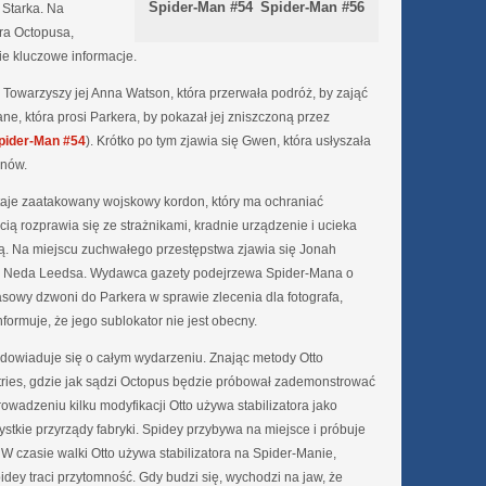
Spider-Man #54
Spider-Man #56
 Starka. Na
ora Octopusa,
ie kluczowe informacje.
 Towarzyszy jej Anna Watson, która przerwała podróż, by zająć
ane, która prosi Parkera, by pokazał jej zniszczoną przez
pider-Man #54
). Krótko po tym zjawia się Gwen, która usłyszała
onów.
staje zaatakowany wojskowy kordon, który ma ochraniać
ią rozprawia się ze strażnikami, kradnie urządzenie i ucieka
ą. Na miejscu zuchwałego przestępstwa zjawia się Jonah
i Neda Leedsa. Wydawca gazety podejrzewa Spider-Mana o
sowy dzwoni do Parkera w sprawie zlecenia dla fotografa,
nformuje, że jego sublokator nie jest obecny.
dowiaduje się o całym wydarzeniu. Znając metody Otto
ustries, gdzie jak sądzi Octopus będzie próbował zademonstrować
wadzeniu kilku modyfikacji Otto używa stabilizatora jako
ystkie przyrządy fabryki. Spidey przybywa na miejsce i próbuje
W czasie walki Otto używa stabilizatora na Spider-Manie,
idey traci przytomność. Gdy budzi się, wychodzi na jaw, że