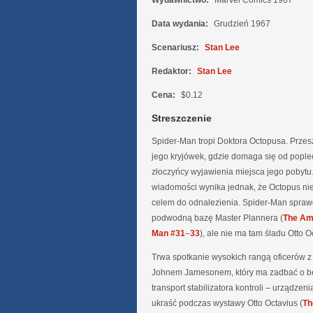
Wydawnictwo:
Marvel Comics 1967
Data wydania:
Grudzień 1967
Scenariusz:
Stan Lee
Redaktor:
Stan Lee
Cena:
$0.12
Streszczenie
Spider-Man tropi Doktora Octopusa. Przes
jego kryjówek, gdzie domaga się od popl
złoczyńcy wyjawienia miejsca jego pobytu
wiadomości wynika jednak, że Octopus ni
celem do odnalezienia. Spider-Man spraw
podwodną bazę Master Plannera (
The Am
Man #31
–
33
), ale nie ma tam śladu Otto O
Trwa spotkanie wysokich rangą oficerów 
Johnem Jamesonem, który ma zadbać o b
transport stabilizatora kontroli – urządzen
ukraść podczas wystawy Otto Octavius (
Th