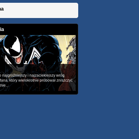
ma
ia
 najgroźniejszy i najzacieklejszy wróg
ana, który wielokrotnie próbował zniszczyć
nie...