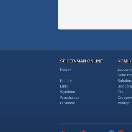
SPIDER-MAN ONLINE
KOMIK
Newsy
Zapowie
Serie k
Kontakt
Bohater
Linki
Bibliogra
Wymiana
Chronol
Współpraca
Crossov
O Stronie
Twórcy