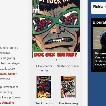
Rekla
Biograf
zukuje jedną z
Venom
eczników
Venom to
. Z nagranej
Spider-M
e będzie łatwym
doszczęt
⟨ Poprzedni
Następny numer
dza jeszcze
numer
⟩
azing Spider-
ctaviusa.
z pułkownikiem
ezpieczny
ia, które próbował
e Amazing
The Amazing
The Amazing