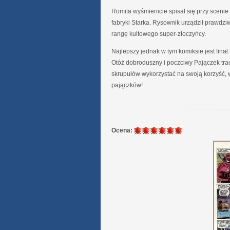
Romita wyśmienicie spisał się przy scenie k
fabryki Starka. Rysownik urządził prawdzi
rangę kultowego super-złoczyńcy.
Najlepszy jednak w tym komiksie jest fina
Otóż dobroduszny i poczciwy Pajączek trac
skrupułów wykorzystać na swoją korzyść, 
pajączków!
6
Ocena:
/
6