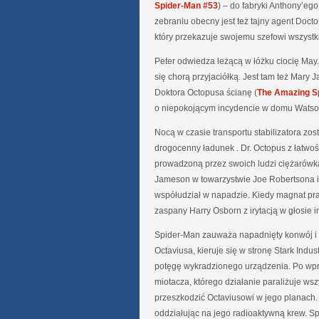
Spider-Man #53
) – do fabryki Anthony’ego
zebraniu obecny jest też tajny agent Doct
który przekazuje swojemu szefowi wszystk
Peter odwiedza leżącą w łóżku ciocię May.
się chorą przyjaciółką. Jest tam też Mary J
Doktora Octopusa ścianę (
The Amazing S
o niepokojącym incydencie w domu Wats
Nocą w czasie transportu stabilizatora zo
drogocenny ładunek . Dr. Octopus z łatwośc
prowadzoną przez swoich ludzi ciężarówk
Jameson w towarzystwie Joe Robertsona 
współudział w napadzie. Kiedy magnat pra
zaspany Harry Osborn z irytacją w głosie i
Spider-Man zauważa napadnięty konwój i 
Octaviusa, kieruje się w stronę Stark Ind
potęgę wykradzionego urządzenia. Po wpro
miotacza, którego działanie paraliżuje wsz
przeszkodzić Octaviusowi w jego planach. 
oddziałując na jego radioaktywną krew. Sp