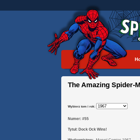
H
The Amazing Spider-M
Wybierz tom i rok:
Numer:
#55
Tytuł:
Dock Ock Wins!