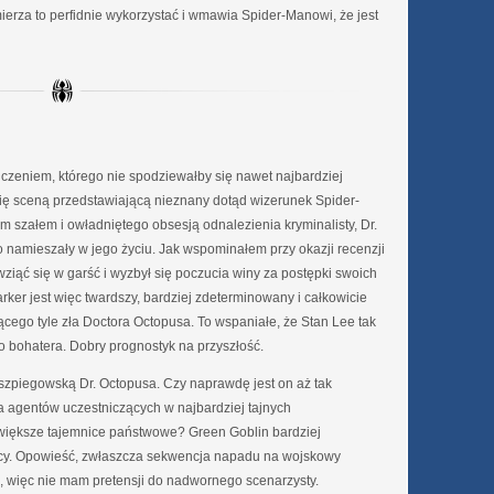
mierza to perfidnie wykorzystać i wmawia Spider-Manowi, że jest
zeniem, którego nie spodziewałby się nawet najbardziej
się sceną przedstawiającą nieznany dotąd wizerunek Spider-
 szałem i owładniętego obsesją odnalezienia kryminalisty, Dr.
 namieszały w jego życiu. Jak wspominałem przy okazji recenzji
iąć się w garść i wyzbył się poczucia winy za postępki swoich
arker jest więc twardszy, bardziej zdeterminowany i całkowicie
cego tyle zła Doctora Octopusa. To wspaniałe, że Stan Lee tak
 bohatera. Dobry prognostyk na przyszłość.
 szpiegowską Dr. Octopusa. Czy naprawdę jest on aż tak
 agentów uczestniczących w najbardziej tajnych
jwiększe tajemnice państwowe? Green Goblin bardziej
pcy. Opowieść, zwłaszcza sekwencja napadu na wojskowy
, więc nie mam pretensji do nadwornego scenarzysty.