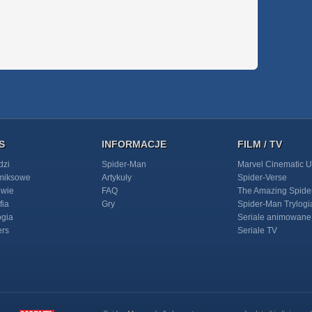
S
INFORMACJE
FILM / TV
dzi
Spider-Man
Marvel Cinematic U
omiksowe
Artykuły
Spider-Verse
owie
FAQ
The Amazing Spide
fia
Gry
Spider-Man Trylogi
ogia
Seriale animowane
ers
Seriale TV