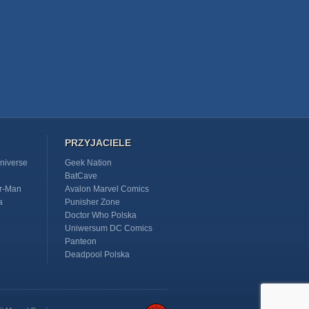
PRZYJACIELE
niverse
Geek Nation
BatCave
r-Man
Avalon Marvel Comics
a
Punisher Zone
Doctor Who Polska
Uniwersum DC Comics
Panteon
Deadpool Polska