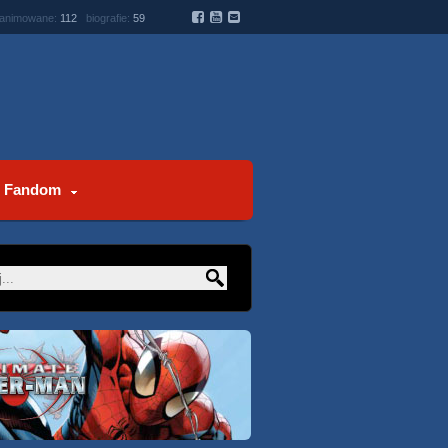
 animowane:
112
biografie:
59
Fandom