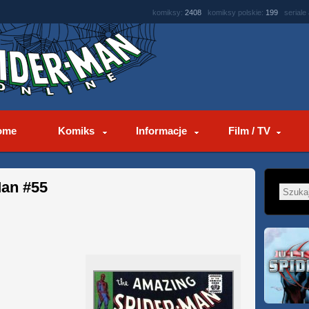
komiksy:
2408
komiksy polskie:
199
seriale
ome
Komiks
Informacje
Film / TV
an #55