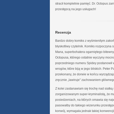
stracił kompletnie pamięć. Dr. Octopus za
przestępcą na jego usługach!
Recenzja
Bardzo dobry komiks z wyśmienitym zakońc
błyskotliwy czytelnik. Komiks rozpoczyna 
Mana, superbohatera ogarniętego bitewnym
Octopusa, którego ostatnie wyczyny mocno
poprzedniego numeru Spidey postanowił wz
wrogów, które biją w jego bliskich. Peter P
przekonany, że dorwie w końcu wyrządzają
zręcznie „lawiruje” zachowaniem głównego
Z kolei zastanawiam się trochę nad siatką
zorganizowanym super-kryminalistą, że ma
posiedzeniach, na których omawia się na
pasowałby do takiego wizerunku przestę
konwój, wymagała jednak takiej konwencji