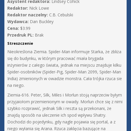
Asystent redaktora:
Lindsey Cohick
Redaktor:
Nick Lowe
Redaktor naczelny:
C.B. Cebulski
Wydawca:
Dan Buckley
Cena:
$3.99
Przedruk PL:
Brak
Streszczenie
Nieokreślona Ziemia. Spider-Man informuje Starka, że zbliża
się do budynku, w którym pracować miała brygada
inżynierów z całego świata, jednak na miejscu znajduje kilku
Spider-osobników (Spider-Pig, Spider-Man 2099, Spider-Man
India) zmienionych w owadzie monstra. Cała trójka rzuca sie
na niego.
Ziemia-616. Peter, Silk, Miles i Morlun stoją naprzeciw byłym
przyjaiołom przemienionym w owady. Morlun chce się z nimi
szybko rozprawić, jednak Silk i reszta są przekonani, że
znajdą sposób na uleczenie ich spod wpływu Shatry.
Dochodzi do pojedynku, gdy nagle pojawia się portal, a z
niego wyłania się Arana. Rzuca zaklęcia bazujące na