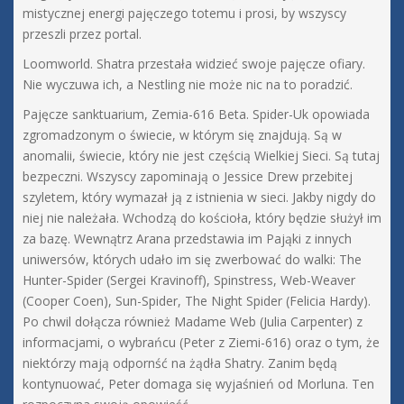
mistycznej energi pajęczego totemu i prosi, by wszyscy
przeszli przez portal.
Loomworld. Shatra przestała widzieć swoje pajęcze ofiary.
Nie wyczuwa ich, a Nestling nie może nic na to poradzić.
Pajęcze sanktuarium, Zemia-616 Beta. Spider-Uk opowiada
zgromadzonym o świecie, w którym się znajdują. Są w
anomalii, świecie, który nie jest częścią Wielkiej Sieci. Są tutaj
bezpeczni. Wszyscy zapominają o Jessice Drew przebitej
szyletem, który wymazał ją z istnienia w sieci. Jakby nigdy do
niej nie należała. Wchodzą do kościoła, który będzie służył im
za bazę. Wewnątrz Arana przedstawia im Pająki z innych
uniwersów, których udało im się zwerbować do walki: The
Hunter-Spider (Sergei Kravinoff), Spinstress, Web-Weaver
(Cooper Coen), Sun-Spider, The Night Spider (Felicia Hardy).
Po chwil dołącza również Madame Web (Julia Carpenter) z
informacjami, o wybrańcu (Peter z Ziemi-616) oraz o tym, że
niektórzy mają odpornść na żądła Shatry. Zanim będą
kontynuować, Peter domaga się wyjaśnień od Morluna. Ten