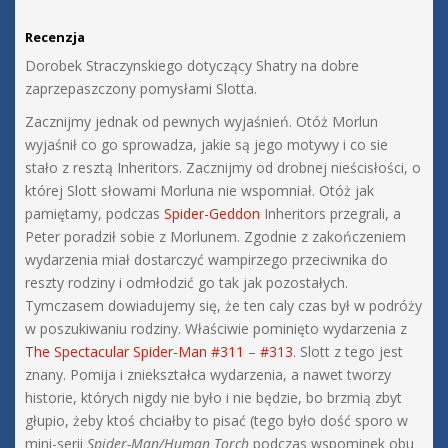
Recenzja
Dorobek Straczynskiego dotyczący Shatry na dobre
zaprzepaszczony pomysłami Slotta.
Zacznijmy jednak od pewnych wyjaśnień. Otóż Morlun
wyjaśnił co go sprowadza, jakie są jego motywy i co sie
stało z resztą Inheritors. Zacznijmy od drobnej nieścisłości, o
której Slott słowami Morluna nie wspomniał. Otóż jak
pamiętamy, podczas
Spider-Geddon
Inheritors przegrali, a
Peter poradził sobie z Morlunem. Zgodnie z zakończeniem
wydarzenia miał dostarczyć wampirzego przeciwnika do
reszty rodziny i odmłodzić go tak jak pozostałych.
Tymczasem dowiadujemy się, że ten caly czas był w podróży
w poszukiwaniu rodziny. Właściwie pominięto wydarzenia z
The Spectacular Spider-Man #311
–
#313
. Slott z tego jest
znany. Pomija i zniekształca wydarzenia, a nawet tworzy
historie, których nigdy nie było i nie będzie, bo brzmią zbyt
głupio, żeby ktoś chciałby to pisać (tego było dość sporo w
mini-serii
Spider-Man/Human Torch
podczas wspominek obu