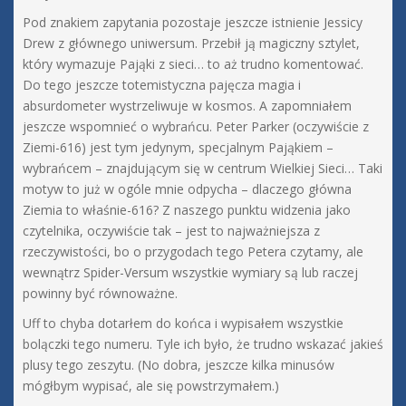
Pod znakiem zapytania pozostaje jeszcze istnienie Jessicy
Drew z głównego uniwersum. Przebił ją magiczny sztylet,
który wymazuje Pająki z sieci… to aż trudno komentować.
Do tego jeszcze totemistyczna pajęcza magia i
absurdometer wystrzeliwuje w kosmos. A zapomniałem
jeszcze wspomnieć o wybrańcu. Peter Parker (oczywiście z
Ziemi-616) jest tym jedynym, specjalnym Pająkiem –
wybrańcem – znajdującym się w centrum Wielkiej Sieci… Taki
motyw to już w ogóle mnie odpycha – dlaczego główna
Ziemia to właśnie-616? Z naszego punktu widzenia jako
czytelnika, oczywiście tak – jest to najważniejsza z
rzeczywistości, bo o przygodach tego Petera czytamy, ale
wewnątrz Spider-Versum wszystkie wymiary są lub raczej
powinny być równoważne.
Uff to chyba dotarłem do końca i wypisałem wszystkie
bolączki tego numeru. Tyle ich było, że trudno wskazać jakieś
plusy tego zeszytu. (No dobra, jeszcze kilka minusów
mógłbym wypisać, ale się powstrzymałem.)