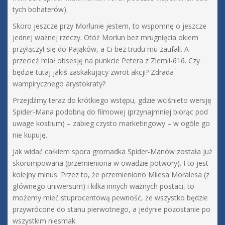
tych bohaterów).
Skoro jeszcze przy Morlunie jestem, to wspomnę o jeszcze
jednej ważnej rzeczy. Otóż Morlun bez mrugnięcia okiem
przyłączył się do Pająków, a Ci bez trudu mu zaufali. A
przecież miał obsesję na punkcie Petera z Ziemii-616. Czy
będzie tutaj jakiś zaskakujący zwrot akcji? Zdrada
wampirycznego arystokraty?
Przejdźmy teraz do krótkiego wstępu, gdzie wciśnieto wersję
Spider-Mana podobną do filmowej (przynajmniej biorąc pod
uwage kostium) – zabieg czysto marketingowy – w ogóle go
nie kupuję.
Jak widać całkiem spora gromadka Spider-Manów została już
skorumpowana (przemieniona w owadzie potwory). I to jest
kolejny minus. Przez to, że przemieniono Milesa Moralesa (z
głównego uniwersum) i kilka innych ważnych postaci, to
możemy mieć stuprocentową pewność, że wszystko będzie
przywrócone do stanu pierwotnego, a jedynie pozostanie po
wszystkim niesmak.