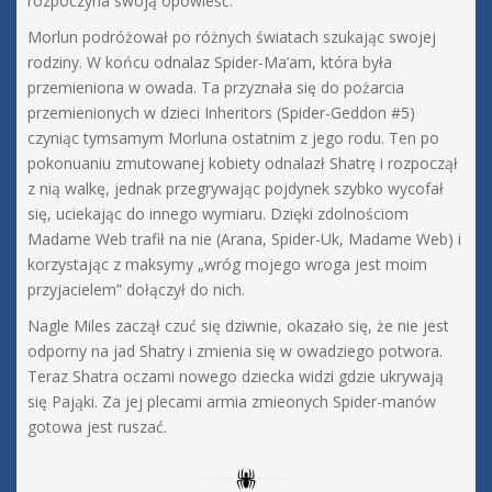
rozpoczyna swoją opowieść.
Morlun podróżował po różnych światach szukając swojej
rodziny. W końcu odnalaz Spider-Ma’am, która była
przemieniona w owada. Ta przyznała się do pożarcia
przemienionych w dzieci Inheritors (Spider-Geddon #5)
czyniąc tymsamym Morluna ostatnim z jego rodu. Ten po
pokonuaniu zmutowanej kobiety odnalazł Shatrę i rozpoczął
z nią walkę, jednak przegrywając pojdynek szybko wycofał
się, uciekając do innego wymiaru. Dzięki zdolnościom
Madame Web trafił na nie (Arana, Spider-Uk, Madame Web) i
korzystając z maksymy „wróg mojego wroga jest moim
przyjacielem” dołączył do nich.
Nagle Miles zaczął czuć się dziwnie, okazało się, że nie jest
odporny na jad Shatry i zmienia się w owadziego potwora.
Teraz Shatra oczami nowego dziecka widzi gdzie ukrywają
się Pająki. Za jej plecami armia zmieonych Spider-manów
gotowa jest ruszać.