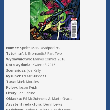
Numer:
Spider-Man/Deadpool #2
Tytuł:
Isn’t It Bromantic? Part Two
Wydawnictwo:
Marvel Comics 2016
Data wydania:
Kwiecień 2016
Scenariusz:
Joe Kelly
Rysunki:
Ed McGuinness
Tusz:
Mark Morales
Kolory:
Jason Keith
Litery:
Joe Sabino
Okładka:
Ed McGuinness & Marte Gracia
Asystent redaktora:
Devin Lewis
Redaktor:
Jordan D. White & Nick Lowe