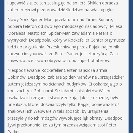
i upewnić się, że ten zasługuje na śmierć. Shiklah doradza
zatem mężowi przeprowadzić śledztwo na własną rękę.
Nowy York. Spider-Man, przelatując nad Times Square,
odbiera telefon od swojego młodszego naśladowcy, Milesa
Moralesa. Nastoletni Spider-Man zawiadamia Petera o
wybrykach Deadpoola, który w Rockefeller Center przymusza
ludzi do przytulania. Przesłuchiwany przez Pająki najemnik
zaczyna insynuować, że Peter Parker jest złoczyńcą. Za te
znieważające słowa obrywa od obu superbohaterów.
Niespodziewanie Rockefeller Center najeżdża armia
Goblinów. Deadpool zabiera Spider-Manów na „przejażdżkę”
autem jeżdżącym po ścianach budynków. Ci oskarżają go o
konszachty z Goblinami. Strzałami z pistoletów Wilson
uszkadza ich zegarki i stwory znikają. Jak się okazuje, były
one iluzją, której doświadczyły tylko Pająki, ponieważ ktoś
zhakował ich Webware w taki sposób, by urządzenia
przesyłały do ich mózgów wywołujące lęk obrazy. Deadpool
żywi przekonanie, że za tym przedsięwzięciem stoi Peter
Parker.