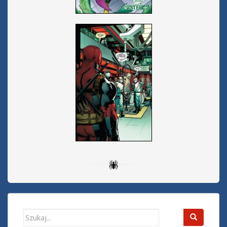
Search
for: