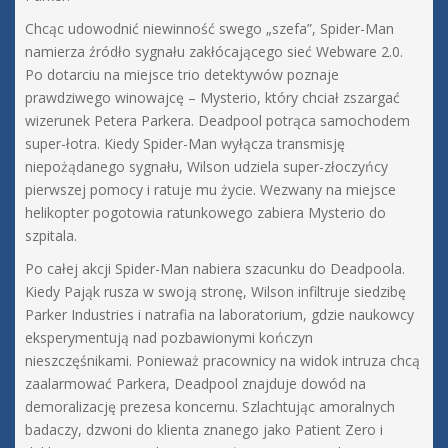
Chcąc udowodnić niewinność swego „szefa”, Spider-Man
namierza źródło sygnału zakłócającego sieć Webware 2.0.
Po dotarciu na miejsce trio detektywów poznaje
prawdziwego winowajcę – Mysterio, który chciał zszargać
wizerunek Petera Parkera. Deadpool potrąca samochodem
super-łotra. Kiedy Spider-Man wyłącza transmisję
niepożądanego sygnału, Wilson udziela super-złoczyńcy
pierwszej pomocy i ratuje mu życie. Wezwany na miejsce
helikopter pogotowia ratunkowego zabiera Mysterio do
szpitala.
Po całej akcji Spider-Man nabiera szacunku do Deadpoola.
Kiedy Pająk rusza w swoją stronę, Wilson infiltruje siedzibę
Parker Industries i natrafia na laboratorium, gdzie naukowcy
eksperymentują nad pozbawionymi kończyn
nieszczęśnikami. Ponieważ pracownicy na widok intruza chcą
zaalarmować Parkera, Deadpool znajduje dowód na
demoralizację prezesa koncernu. Szlachtując amoralnych
badaczy, dzwoni do klienta znanego jako Patient Zero i