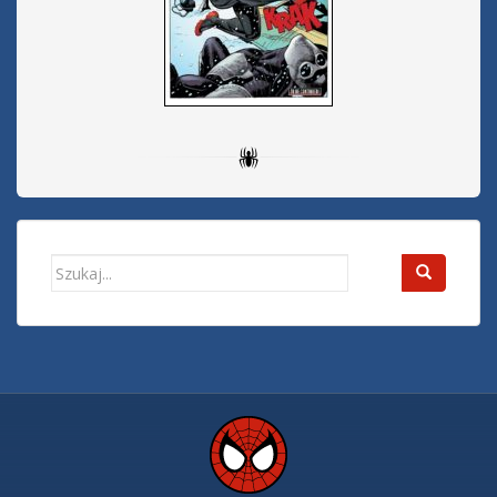
Search
for: