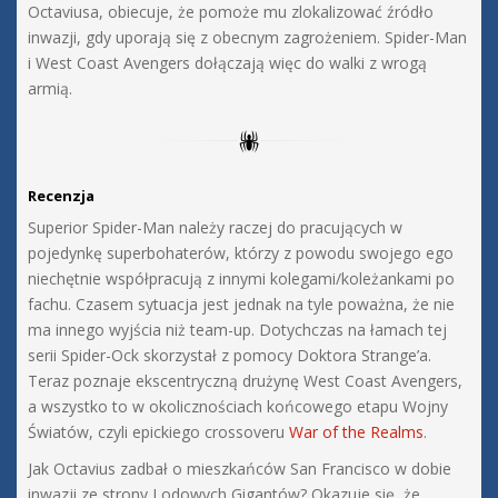
Octaviusa, obiecuje, że pomoże mu zlokalizować źródło
inwazji, gdy uporają się z obecnym zagrożeniem. Spider-Man
i West Coast Avengers dołączają więc do walki z wrogą
armią.
Recenzja
Superior Spider-Man należy raczej do pracujących w
pojedynkę superbohaterów, którzy z powodu swojego ego
niechętnie współpracują z innymi kolegami/koleżankami po
fachu. Czasem sytuacja jest jednak na tyle poważna, że nie
ma innego wyjścia niż team-up. Dotychczas na łamach tej
serii Spider-Ock skorzystał z pomocy Doktora Strange’a.
Teraz poznaje ekscentryczną drużynę West Coast Avengers,
a wszystko to w okolicznościach końcowego etapu Wojny
Światów, czyli epickiego crossoveru
War of the Realms
.
Jak Octavius zadbał o mieszkańców San Francisco w dobie
inwazji ze strony Lodowych Gigantów? Okazuje się, że