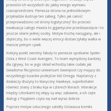
przeniósł ich wszystkich do jakby innego wymiaru
czasoprzestrzeni. Pierwsza strona na jednostkowym
przykładzie ilustruje ten zabieg. Tylko jak całość
przeprowadzono od strony logistycznej? Bo przecież
ewakuacja całego miasta to gigantyczne przedsięwzięcie i to
jeszcze siłami jednej osoby. Motyw trochę naciągany, ale i
zbyteczny, bo o wiele więcej emocji dostarczyłaby walka w
mieście pełnym cywili.
Kolejny punkt zwrotny fabuły to pierwsze spotkanie Spider-
Ocka z West Coast Avengers. To team wymyślony bardziej
dla zgrywy, bo w jego skład wchodzą takie cudaki jak
świadoma fikcyjności uniwersum Gwenpool czy mający do
wszystkiego luzackie podejście Kid Omega. Najstarszy z
działaczy drużyny to klasyczny Hawkeye, superbohater
również znany z braku kija w czterech literach. Interakcje
między członkami tej ekipy są więc zabawne, a ich cięte
dialogi z Pająkiem czyta się nad wyraz dobrze.
Poprzez motyw sztucznego satelity Octaviusa komiks