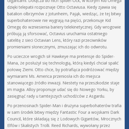
Gigantami. Dołącza do nich Spider-Ock, w którym Kid Omega
dzięki telepatii rozpoznaje Otto Octaviusa. Kiedy zjawia się
batalion olbrzymów z Jotunheim, Pająk, wiedząc, że tej bitwy
superbohaterowie nie wygrają na pięści, przekonuje Kid
Omegę do wzniesienia bariery telekinetycznej. Gdy wrogowie
próbują ją sforsować, Octavius uruchamia ostatniego
satelitę z sieci Octavian Lens, który razi przeciwników
promieniami słonecznymi, zmuszając ich do odwrotu.
Po ucieczce wrogich sił Hawkeye ma pretensje do Spider-
Mana, że posłużył się technologią, którą kiedyś chciał spalić
połowę Ziemi. Otto chce, by potrafiąca podróżować między
wymiarami Ms. America przeniosła ich do miejsca
stanowiącego źródło inwazji. Niestety na przeszkodzie staje
im magia. Alloy proponuje udać się do Nowego Yorku, by
zasięgnąć rady u tamtejszych uchodźców z Asgardu.
Po przenosinach Spider-Man i drużyna superbohaterów trafia
w sam środek bitwy między Fantastic Four a wojskami Dark
Council, które składają się z Lodowych Gigantów, Mrocznych
Elfów i Skalistych Trolli. Reed Richards, wywołany przez