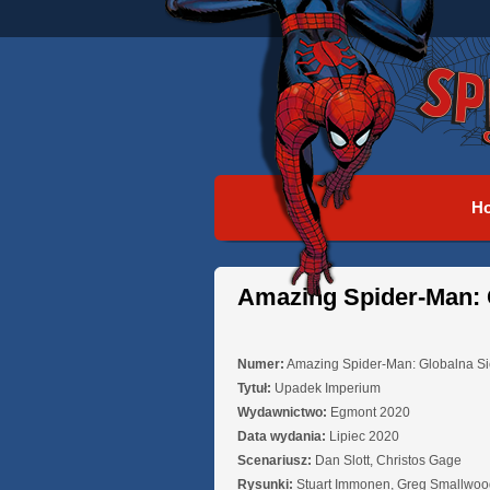
H
Amazing Spider-Man: 
Numer:
Amazing Spider-Man: Globalna Si
Tytuł:
Upadek Imperium
Wydawnictwo:
Egmont 2020
Data wydania:
Lipiec 2020
Scenariusz:
Dan Slott, Christos Gage
Rysunki:
Stuart Immonen, Greg Smallwoo