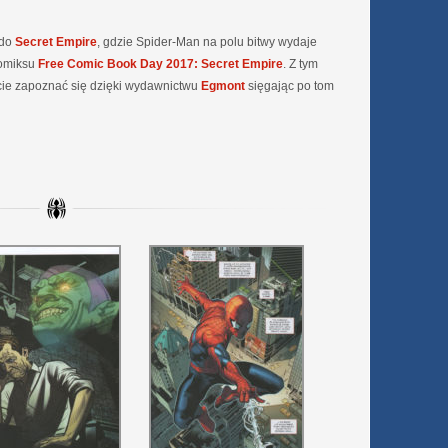
 do
Secret Empire
, gdzie Spider-Man na polu bitwy wydaje
komiksu
Free Comic Book Day 2017: Secret Empire
. Z tym
ie zapoznać się dzięki wydawnictwu
Egmont
sięgając po tom