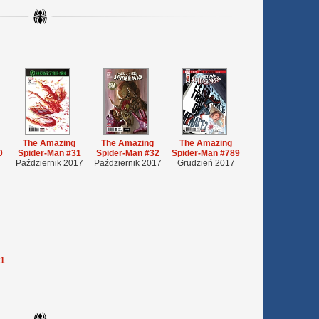
The Amazing
The Amazing
The Amazing
0
Spider-Man #31
Spider-Man #32
Spider-Man #789
Październik 2017
Październik 2017
Grudzień 2017
91