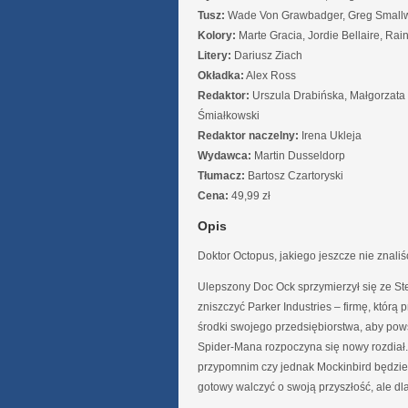
Tusz:
Wade Von Grawbadger, Greg Small
Kolory:
Marte Gracia, Jordie Bellaire, Rai
Litery:
Dariusz Ziach
Okładka:
Alex Ross
Redaktor:
Urszula Drabińska, Małgorzata
Śmiałkowski
Redaktor naczelny:
Irena Ukleja
Wydawca:
Martin Dusseldorp
Tłumacz:
Bartosz Czartoryski
Cena:
49,99 zł
Opis
Doktor Octopus, jakiego jeszcze nie znaliś
Ulepszony Doc Ock sprzymierzył się ze St
zniszczyć Parker Industries – firmę, którą
środki swojego przedsiębiorstwa, aby pows
Spider-Mana rozpoczyna się nowy rozdiał.
przypomnim czy jednak Mockinbird będzie 
gotowy walczyć o swoją przyszłość, ale dla