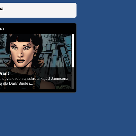
ma
ia
Brant
ant była osobistą sekretarką J.J Jamesona,
 dla Daily Bugle i...