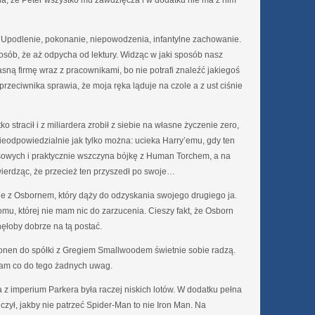
 Upodlenie, pokonanie, niepowodzenia, infantylne zachowanie.
sposób, że aż odpycha od lektury. Widząc w jaki sposób nasz
sną firmę wraz z pracownikami, bo nie potrafi znaleźć jakiegoś
zeciwnika sprawia, że moja ręka ląduje na czole a z ust ciśnie
o stracił i z miliardera zrobił z siebie na własne życzenie zero,
nieodpowiedzialnie jak tylko można: ucieka Harry’emu, gdy ten
owych i praktycznie wszczyna bójkę z Human Torchem, a na
wierdząc, że przecież ten przyszedł po swoje…
 z Osbornem, który dąży do odzyskania swojego drugiego ja.
tomu, której nie mam nic do zarzucenia. Cieszy fakt, że Osborn
nęłoby dobrze na tą postać.
monen do spółki z Gregiem Smallwoodem świetnie sobie radzą.
mam co do tego żadnych uwag.
a z imperium Parkera była raczej niskich lotów. W dodatku pełna
czył, jakby nie patrzeć Spider-Man to nie Iron Man. Na