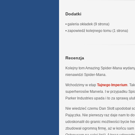
Dodatki
• galeria okładek (9 strona)
• zapowiedź kolejnego tomu (1 strona)
Recenzja
Kolejny tom Amazing Spider-Mana wydan
nienawidzi Spider-Mana.
Wchodzimy w etap
Tajnego Imperium
. Ta
superherosów Marvela. I w przypadku Spid
Parker Industries upada i to za sprawą ul
Nie wiedzieć czemu Dan Slott upodobał 
Pajączka. Nie pierwszy raz daje nam to d
udoskonalił do granic możliwości bycie hero
zbudował ogromną firmę, aż w końcu sam o
Octopusem na całej linii). A teraz udowad