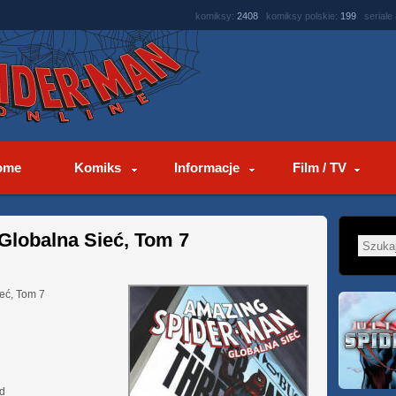
komiksy:
2408
komiksy polskie:
199
seriale
ome
Komiks
Informacje
Film / TV
Globalna Sieć, Tom 7
eć, Tom 7
d