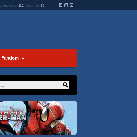
 animowane:
112
biografie:
59
Fandom