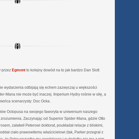
y przez
Egmont
to kolejny dowód na to jak bardzo Dan Slott
kie wydarzenia odbijają się echem zazwyczaj u większości
er-Mana nie może być inaczej. Imperium Hydry rośnie w siłę, a
ubieńca scenarzysty: Doc Ocka.
sobie Octopusa na swojego faworyta w uniwersum naszego
o zrozumienia. Zaczynając od Superior Spider-Mana, gdzie Otto
sem, załatwił Peterowi doktorat, poukładał relacje z bliskimi,
ddał ciało prawowitemu właścicielowi (tak, Parker przegrał z
nia, że Peter wszystko mu zawdzięcza i w dodatku nie ma z nim