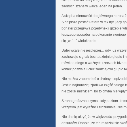
żadnych szans w walce jeden na jeden.
A skąd ta nienawiść do głównego herosa?
Slott pisze postać Petera w tak irytujący 
bohater przegrywa pojedynek i grzebie wła
lepszego sposobu na pokonanie swojego pr
się „wtf…” wielokrotnie…
Dalej wcale nie jest lepiej… gdy już wszystk
zachowuje się tak beznadziejnie głupio i 
mówi do niego o ważnych rzeczach biznes
koniec pozwala uciec złodziejowi głupio t
Nie można zapomnieć o drobnym epizodzie
Jest to najbardziej zjadliwa część całego 
nie został mistykiem, bo to chyba nie wpły
Strona graficzna trzyma stały poziom. Im
Wszystko jest wyraźne i zrozumiałe. Nie 
Nie da się ukryć, że w większości przygod
absurdów. Dobrze, że ten rozdział się skoń