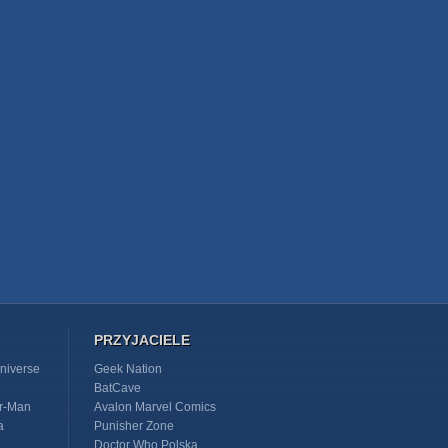
PRZYJACIELE
niverse
Geek Nation
BatCave
r-Man
Avalon Marvel Comics
a
Punisher Zone
Doctor Who Polska