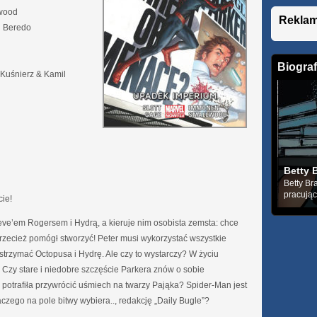
wood
Rekla
n Beredo
Biograf
 Kuśnierz & Kamil
Betty 
Betty Br
pracującą
cie!
eve’em Rogersem i Hydrą, a kieruje nim osobista zemsta: chce
 przecież pomógł stworzyć! Peter musi wykorzystać wszystkie
trzymać Octopusa i Hydrę. Ale czy to wystarczy? W życiu
 Czy stare i niedobre szczęście Parkera znów o sobie
potrafiła przywrócić uśmiech na twarzy Pająka? Spider-Man jest
czego na pole bitwy wybiera.., redakcję „Daily Bugle”?