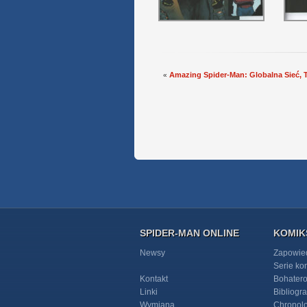
Amazing Spider-Man: Globalna Sieć, 
«
SPIDER-MAN ONLINE
KOMIK
Newsy
Zapowie
Serie k
Kontakt
Bohater
Linki
Bibliogra
Wymiana
Chronol