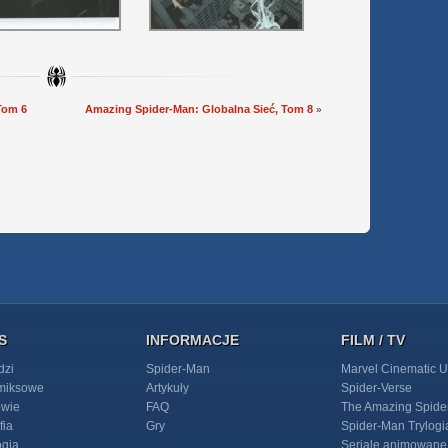
Tom 6
Amazing Spider-Man: Globalna Sieć, Tom 8
»
S
INFORMACJE
FILM / TV
dzi
Spider-Man
Marvel Cinematic U
omiksowe
Artykuły
Spider-Verse
owie
FAQ
The Amazing Spide
fia
Gry
Spider-Man Trylogi
ogia
Seriale animowane