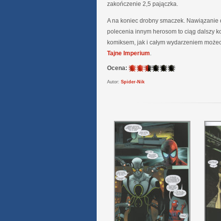
zakończenie 2,5 pajączka.
A na koniec drobny smaczek. Nawiązanie
polecenia innym herosom to ciąg dalszy 
komiksem, jak i całym wydarzeniem możec
Tajne Imperium
.
Ocena:
Autor:
Spider-Nik